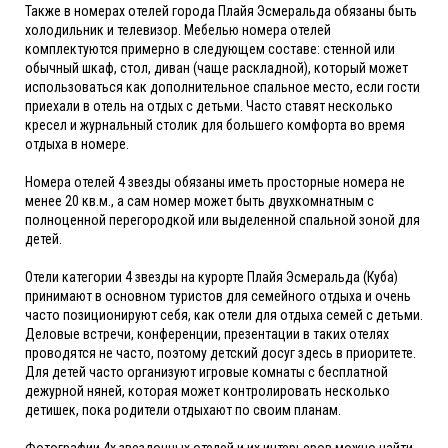
Также в номерах отелей города Плайя Эсмеральда обязаны быть
холодильник и телевизор. Мебелью номера отелей
комплектуются примерно в следующем составе: стенной или
обычный шкаф, стол, диван (чаще раскладной), который может
использоваться как дополнительное спальное место, если гости
приехали в отель на отдых с детьми. Часто ставят несколько
кресел и журнальный столик для большего комфорта во время
отдыха в номере.
Номера отелей 4 звезды обязаны иметь просторные номера не
менее 20 кв.м., а сам номер может быть двухкомнатным с
полноценной перегородкой или выделенной спальной зоной для
детей.
Отели категории 4 звезды на курорте Плайя Эсмеральда (Куба)
принимают в основном туристов для семейного отдыха и очень
часто позиционируют себя, как отели для отдыха семей с детьми.
Деловые встречи, конференции, презентации в таких отелях
проводятся не часто, поэтому детский досуг здесь в приоритете.
Для детей часто организуют игровые комнаты с бесплатной
дежурной няней, которая может контролировать несколько
детишек, пока родители отдыхают по своим планам.
Фотографии 4х звездочных отелей и их интерьеров можно найти