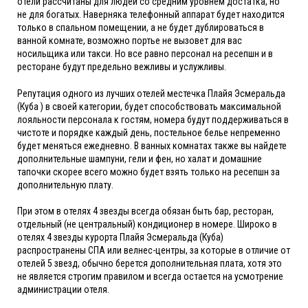
отели рассчитаны для людей со средним уровнем достатка, но
не для богатых. Наверняка телефонный аппарат будет находится
только в спальном помещении, а не будет дублироваться в
ванной комнате, возможно портье не вызовет для вас
носильщика или такси. Но все равно персонал на ресепшн и в
ресторане будут предельно вежливы и услужливы.
Репутация одного из лучших отелей местечка Плайя Эсмеральда
(Куба ) в своей категории, будет способствовать максимальной
лояльности персонала к гостям, номера будут поддерживаться в
чистоте и порядке каждый день, постельное белье непременно
будет меняться ежедневно. В ванных комнатах также вы найдете
дополнительные шампуни, гели и фен, но халат и домашние
тапочки скорее всего можно будет взять только на ресепшн за
дополнительную плату.
При этом в отелях 4 звезды всегда обязан быть бар, ресторан,
отдельный (не центральный) кондиционер в номере. Широко в
отелях 4 звезды курорта Плайя Эсмеральда (Куба)
распространены СПА или велнес-центры, за которые в отличие от
отелей 5 звезд, обычно берется дополнительная плата, хотя это
не является строгим правилом и всегда остается на усмотрение
администрации отеля.