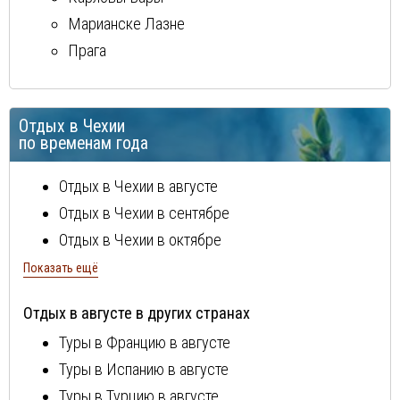
Марианске Лазне
Прага
Отдых в Чехии
по временам года
Отдых в Чехии в августе
Отдых в Чехии в сентябре
Отдых в Чехии в октябре
Отдых в Чехии в ноябре
Показать ещё
Отдых в Чехии в декабре
Отдых в августе в других странах
Отдых в Чехии в январе
Туры в Францию в августе
Отдых в Чехии в феврале
Туры в Испанию в августе
Отдых в Чехии в марте
Туры в Турцию в августе