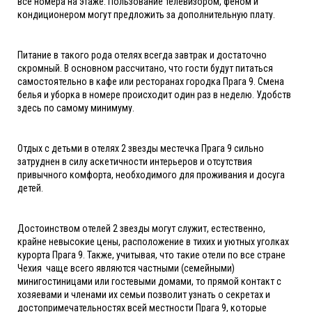
все номера на этаже. Пользование телевизором, феном и
кондиционером могут предложить за дополнительную плату.
Питание в такого рода отелях всегда завтрак и достаточно
скромный. В основном рассчитано, что гости будут питаться
самостоятельно в кафе или ресторанах городка Прага 9. Смена
белья и уборка в номере происходит один раз в неделю. Удобств
здесь по самому минимуму.
Отдых с детьми в отелях 2 звезды местечка Прага 9 сильно
затруднен в силу аскетичности интерьеров и отсутствия
привычного комфорта, необходимого для проживания и досуга
детей.
Достоинством отелей 2 звезды могут служит, естественно,
крайне невысокие цены, расположение в тихих и уютных уголках
курорта Прага 9. Также, учитывая, что такие отели по все стране
Чехия чаще всего являются частными (семейными)
минигостиницами или гостевыми домами, то прямой контакт с
хозяевами и членами их семьи позволит узнать о секретах и
достопримечательностях всей местности Прага 9, которые