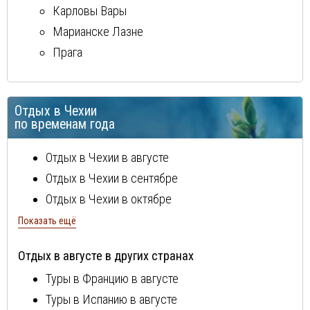
Карловы Вары
Марианске Лазне
Прага
Отдых в Чехии
по временам года
Отдых в Чехии в августе
Отдых в Чехии в сентябре
Отдых в Чехии в октябре
Отдых в Чехии в ноябре
Показать ещё
Отдых в Чехии в декабре
Отдых в августе в других странах
Отдых в Чехии в январе
Туры в Францию в августе
Отдых в Чехии в феврале
Туры в Испанию в августе
Отдых в Чехии в марте