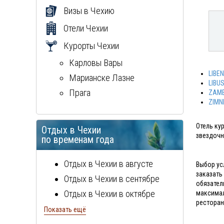
Визы в Чехию
Отели Чехии
Курорты Чехии
Карловы Вары
LIBEN
Марианске Лазне
LIBU
Прага
ZAME
ZIMN
Отель ку
Отдых в Чехии
звездочн
по временам года
Отдых в Чехии в августе
Выбор ус
заказать
Отдых в Чехии в сентябре
обязател
Отдых в Чехии в октябре
максимал
ресторан
Отдых в Чехии в ноябре
Показать ещё
Отдых в Чехии в декабре