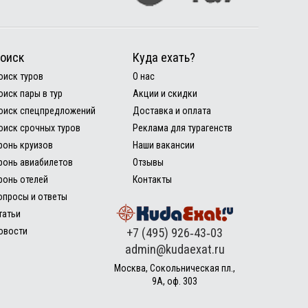
оиск
Куда ехать?
оиск туров
О нас
оиск пары в тур
Акции и скидки
оиск спецпредложений
Доставка и оплата
оиск срочных туров
Реклама для турагенств
ронь круизов
Наши вакансии
ронь авиабилетов
Отзывы
ронь отелей
Контакты
опросы и ответы
татьи
овости
+7 (495) 926‑43‑03
admin@kudaexat.ru
Москва, Сокольническая пл.,
9А, оф. 303