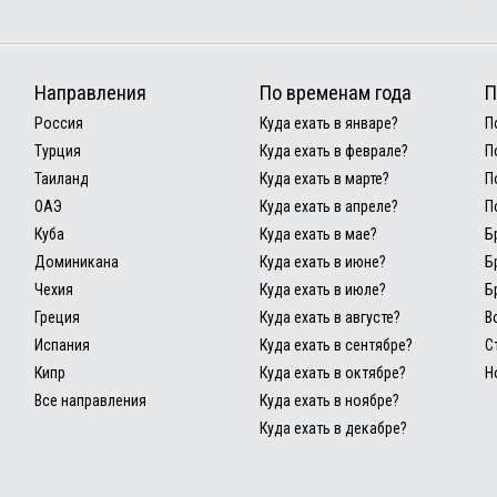
Направления
По временам года
П
Россия
Куда ехать в январе?
П
Турция
Куда ехать в феврале?
П
Таиланд
Куда ехать в марте?
П
ОАЭ
Куда ехать в апреле?
П
Куба
Куда ехать в мае?
Б
Доминикана
Куда ехать в июне?
Б
Чехия
Куда ехать в июле?
Б
Греция
Куда ехать в августе?
В
Испания
Куда ехать в сентябре?
С
Кипр
Куда ехать в октябре?
Н
Все направления
Куда ехать в ноябре?
Куда ехать в декабре?