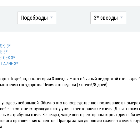
Подебрады
3* звезды
SKI 3*
SE 3*
TCEK 3*
I LAZNE 3*
рорта Подебрады категории 3 звезды – это обычный недорогой отель для
ых отелях государства Чехия это неделя (7 ночей/8 дней).
луг здесь небольшой. Обычно это непосредственно проживание в номерах
 себе за соответствующую плату ужин в ресторанчике отеля. Да, и в таких
ьным атрибутом отеля 3 звезды, чаще всего рестораны строят для себя л
ьного привлечения клиентов. Правда за такую опцию хозяева отеля беру
а.