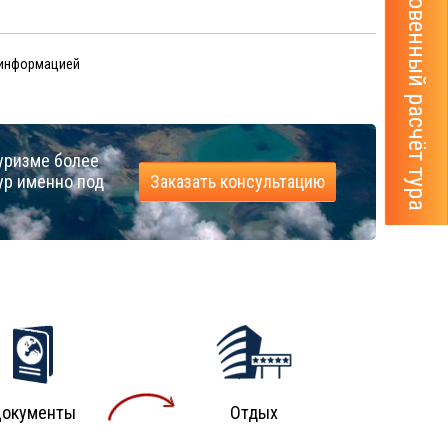
Мгновенный расчёт тура
 информацией
уризме более
ур именно под
Заказать консультацию
окументы
Отдых