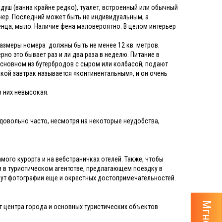
душ (ванна крайне редко), туалет, встроенный или обычный
онер. Последний может быть не индивидуальным, а
енца, мыло. Наличие фена маловероятно. В целом интерьер
Размеры номера должны быть не менее 12 кв. метров.
рно это бывает раз и ли два раза в неделю. Питание в
основном из бутербродов с сыром или колбасой, подают
акой завтрак называется «континентальным», и он очень
 них невысокая.
 довольно часто, несмотря на некоторые неудобства,
мого курорта и на вебстраничках отелей. Также, чтобы
 в туристическом агентстве, предлагающем поездку в
удут фотографии еще и окрестных достопримечательностей.
от центра города и основных туристических объектов