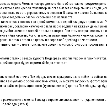
3 звезды страны Чехия в номере должны быть обязательно предусмотрены 
ра стульев или кресел, телевизор, иногда бывает холодильник и кондици
зованным, то есть управляемым с ресепшн. В санузле должны быть полот
й трехзвездочных отелей скромен и без излишеств.
 таких отелях, состоят из одной комнаты, с одной или двумя кроватями. 
 номерах , согласно категории отеля, производится не каждый день. Приме
щем большинстве отелей – только завтрак. При этом завтрак состоит в 
реные яйца, омлеты, йогурты, мюсли, различные булочки к чаю или кофе. Т
ранен в отелях страны в целом и в городке Подебрады в частности.
очные отели – самые популярные среди туристов. Стоимость проживания в
детьми отелях 3 звезды курорта Подебрады вполне удобен и практикуется
цией которых будет скромный бюджет затрат.
ии отелей местечка Подебрады и их интерьеров можно найти на сайтах са
ться визуально с особенностями отеля, Вы можете запросить фотографии
ли на сайте информационного (туристического) центра Подебрады, где б
ь размещения в отелях 3 звезд в стране сильно зависит от удаленности 
 Подебрады (Чехия).