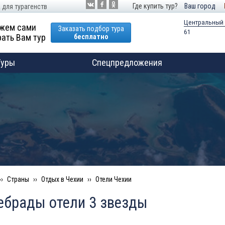
Где купить тур?
Ваш город
 для турагенств
Центральный
жем сами
Заказать подбор тура
61
ать Вам тур
бесплатно
Туры
Спецпредложения
Страны
Отдых в Чехии
Отели Чехии
ебрады отели 3 звезды