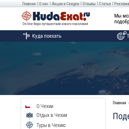
Главная
О нас
Акции и Скидки
Отзывы
Статьи
Реклама
Мы мо
подобр
On-line бюро путешествий нового поколения
Куда поехать
Главная
О Чехии
Под
Отдых в Чехии
Туры в Чехию