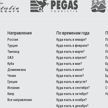
Направления
По временам года
П
Россия
Куда ехать в январе?
П
Турция
Куда ехать в феврале?
П
Таиланд
Куда ехать в марте?
П
ОАЭ
Куда ехать в апреле?
П
Куба
Куда ехать в мае?
Б
Доминикана
Куда ехать в июне?
Б
Чехия
Куда ехать в июле?
Б
Греция
Куда ехать в августе?
В
Испания
Куда ехать в сентябре?
С
Кипр
Куда ехать в октябре?
Н
Все направления
Куда ехать в ноябре?
Куда ехать в декабре?