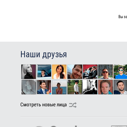
Туры в Маврикий в августе
Вы з
Наши друзья