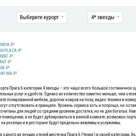
Выберите курорт
4* звезды
MIDA 4*
N PLAZA 4*
OMAT 4*
ANT 4*
NA 4*
DAY INN 4*
рорта Прага 6 категории 4 звезды – это чаще всего большое гостиничное
ельных услуг и удобств. Однако их количество заметно меньше, чем отелях
тите полированной мебели, дорогих ковров на полу, видео техника в номе
огут отсутствовать в принципе. Уровень сервиса хоть и попроще, но оста
ссчитаны для людей со средним уровнем достатка, но не для богатых. На
 помещении, а не будет дублироваться в ванной комнате, возможно порть
 на ресепшн и в ресторане будут предельно вежливы и услужливы.
я одного из лучших отелей местечка Прага 6 (Чехия ) в своей категории,