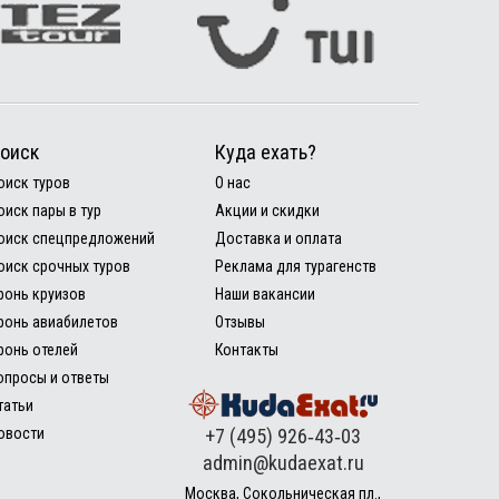
оиск
Куда ехать?
оиск туров
О нас
оиск пары в тур
Акции и скидки
оиск спецпредложений
Доставка и оплата
оиск срочных туров
Реклама для турагенств
ронь круизов
Наши вакансии
ронь авиабилетов
Отзывы
ронь отелей
Контакты
опросы и ответы
татьи
овости
+7 (495) 926‑43‑03
admin@kudaexat.ru
Москва, Сокольническая пл.,