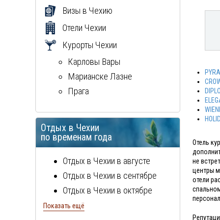
Визы в Чехию
Отели Чехии
Курорты Чехии
Карловы Вары
PYRA
Марианске Лазне
CROW
Прага
DIPL
ELEG
WIEN
HOLI
Отдых в Чехии
по временам года
Отель ку
дополнит
Отдых в Чехии в августе
не встре
центры м
Отдых в Чехии в сентябре
отели ра
Отдых в Чехии в октябре
спальном
персонал
Отдых в Чехии в ноябре
Показать ещё
Репутаци
Отдых в Чехии в декабре