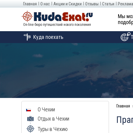
Главная
О нас
Акции и Скидки
Отзывы
Статьи
Реклама
Мы мо
подобр
On-line бюро путешествий нового поколения
Куда поехать
Главная
О Чехии
Праг
Отдых в Чехии
Туры в Чехию