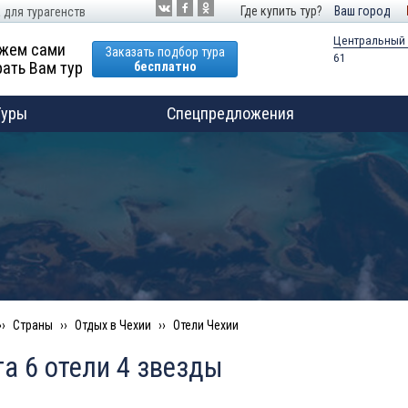
Где купить тур?
Ваш город
 для турагенств
Центральный
жем сами
Заказать подбор тура
61
ать Вам тур
бесплатно
Туры
Спецпредложения
Страны
Отдых в Чехии
Отели Чехии
а 6 отели 4 звезды