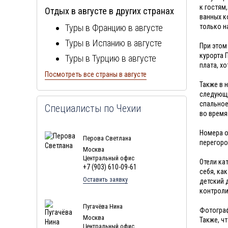
к гостям
Отдых в августе в других странах
Отдых в Чехии в январе
ванных к
Туры в Францию в августе
только н
Отдых в Чехии в феврале
Туры в Испанию в августе
Отдых в Чехии в марте
При этом
курорта 
Туры в Турцию в августе
Отдых в Чехии в апреле
плата, х
Туры в Болгарию в августе
Посмотреть все страны в августе
Отдых в Чехии в мае
Также в 
Туры в Португалию в августе
Отдых в Чехии в июне
следующе
Туры в Италию в августе
спальное
Отдых в Чехии в июле
Специалисты по Чехии
во время
Туры в Египет в августе
Номера о
Туры в Кипр в августе
Перова Светлана
перегоро
Туры в Швейцарию в августе
Москва
Центральный офис
Отели ка
Туры в ОАЭ в августе
+7 (903) 610-09-61
себя, ка
Туры в Мальту в августе
Оставить заявку
детский 
контроли
Туры в Таиланд в августе
Пугачёва Нина
Туры в Индонезию в августе
Фотограф
Москва
Также, ч
Туры в Хорватию в августе
Центральный офис