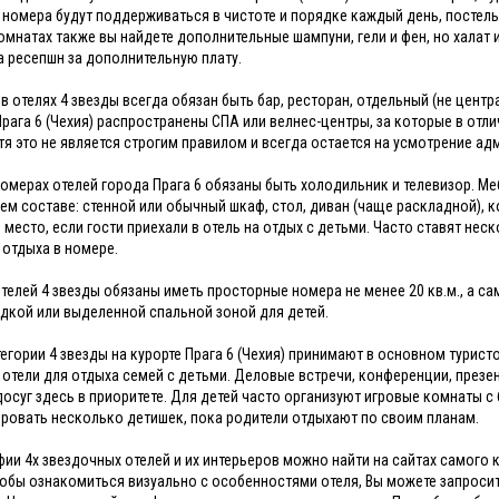
, номера будут поддерживаться в чистоте и порядке каждый день, постел
омнатах также вы найдете дополнительные шампуни, гели и фен, но халат
а ресепшн за дополнительную плату.
 в отелях 4 звезды всегда обязан быть бар, ресторан, отдельный (не цент
Прага 6 (Чехия) распространены СПА или велнес-центры, за которые в отли
отя это не является строгим правилом и всегда остается на усмотрение ад
номерах отелей города Прага 6 обязаны быть холодильник и телевизор. 
м составе: стенной или обычный шкаф, стол, диван (чаще раскладной),
 место, если гости приехали в отель на отдых с детьми. Часто ставят не
 отдыха в номере.
телей 4 звезды обязаны иметь просторные номера не менее 20 кв.м., а 
дкой или выделенной спальной зоной для детей.
тегории 4 звезды на курорте Прага 6 (Чехия) принимают в основном турис
к отели для отдыха семей с детьми. Деловые встречи, конференции, презен
досуг здесь в приоритете. Для детей часто организуют игровые комнаты 
ровать несколько детишек, пока родители отдыхают по своим планам.
ии 4х звездочных отелей и их интерьеров можно найти на сайтах самого к
тобы ознакомиться визуально с особенностями отеля, Вы можете запроси