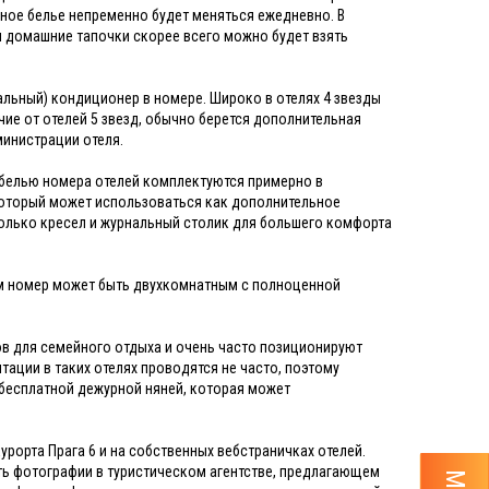
ьное белье непременно будет меняться ежедневно. В
 и домашние тапочки скорее всего можно будет взять
ральный) кондиционер в номере. Широко в отелях 4 звезды
чие от отелей 5 звезд, обычно берется дополнительная
министрации отеля.
Мебелью номера отелей комплектуются примерно в
 который может использоваться как дополнительное
сколько кресел и журнальный столик для большего комфорта
сам номер может быть двухкомнатным с полноценной
тов для семейного отдыха и очень часто позиционируют
тации в таких отелях проводятся не часто, поэтому
с бесплатной дежурной няней, которая может
урорта Прага 6 и на собственных вебстраничках отелей.
ть фотографии в туристическом агентстве, предлагающем