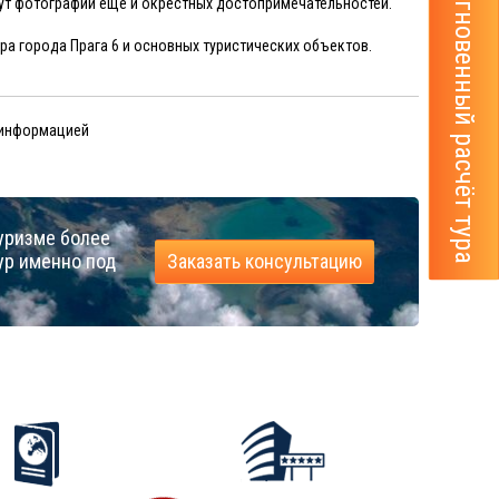
Мгновенный расчёт тура
удут фотографии еще и окрестных достопримечательностей.
ра города Прага 6 и основных туристических объектов.
 информацией
уризме более
ур именно под
Заказать консультацию