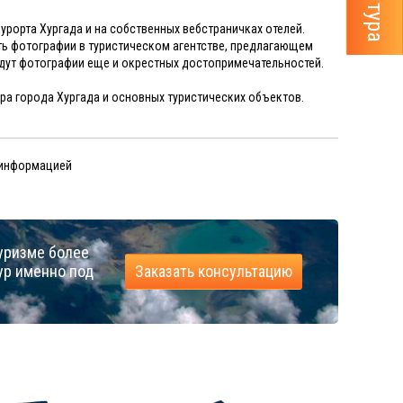
урорта Хургада и на собственных вебстраничках отелей.
ть фотографии в туристическом агентстве, предлагающем
будут фотографии еще и окрестных достопримечательностей.
тра города Хургада и основных туристических объектов.
 информацией
уризме более
ур именно под
Заказать консультацию