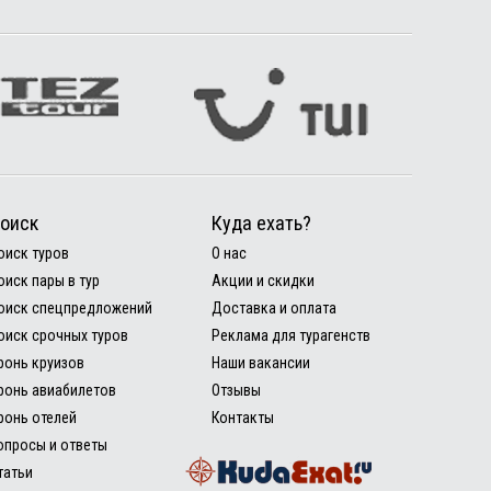
оиск
Куда ехать?
оиск туров
О нас
оиск пары в тур
Акции и скидки
оиск спецпредложений
Доставка и оплата
оиск срочных туров
Реклама для турагенств
ронь круизов
Наши вакансии
ронь авиабилетов
Отзывы
ронь отелей
Контакты
опросы и ответы
татьи