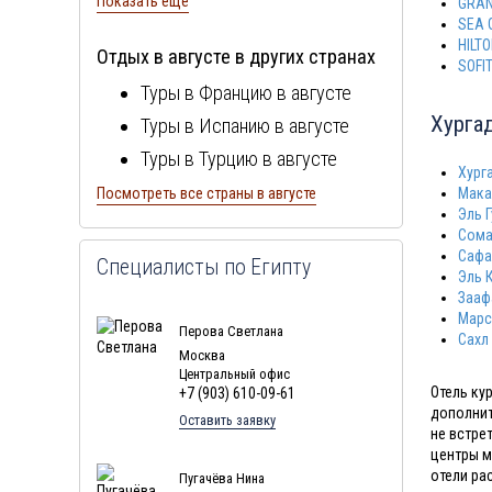
Показать ещё
GRAN
SEA 
Отдых в Египте в декабре
HILT
Отдых в августе в других странах
Отдых в Египте в январе
SOFIT
Туры в Францию в августе
Отдых в Египте в феврале
Хурга
Туры в Испанию в августе
Отдых в Египте в марте
Туры в Турцию в августе
Отдых в Египте в апреле
Хург
Туры в Болгарию в августе
Посмотреть все страны в августе
Мака
Отдых в Египте в мае
Эль 
Туры в Португалию в августе
Отдых в Египте в июне
Сома
Туры в Италию в августе
Сафа
Отдых в Египте в июле
Специалисты по Египту
Эль 
Туры в Кипр в августе
Зааф
Марс
Туры в Швейцарию в августе
Перова Светлана
Сахл
Туры в ОАЭ в августе
Москва
Центральный офис
Туры в Мальту в августе
Отель ку
+7 (903) 610-09-61
дополнит
Туры в Таиланд в августе
Оставить заявку
не встре
Туры в Индонезию в августе
центры м
отели ра
Пугачёва Нина
Туры в Хорватию в августе