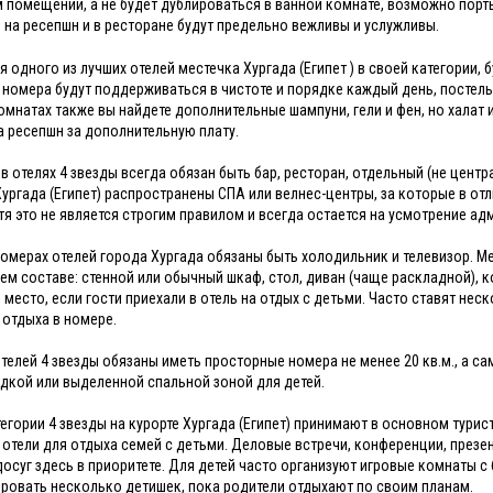
 помещении, а не будет дублироваться в ванной комнате, возможно порть
 на ресепшн и в ресторане будут предельно вежливы и услужливы.
я одного из лучших отелей местечка Хургада (Египет ) в своей категории
, номера будут поддерживаться в чистоте и порядке каждый день, постел
омнатах также вы найдете дополнительные шампуни, гели и фен, но халат
а ресепшн за дополнительную плату.
 в отелях 4 звезды всегда обязан быть бар, ресторан, отдельный (не цент
Хургада (Египет) распространены СПА или велнес-центры, за которые в от
отя это не является строгим правилом и всегда остается на усмотрение ад
номерах отелей города Хургада обязаны быть холодильник и телевизор. 
м составе: стенной или обычный шкаф, стол, диван (чаще раскладной),
 место, если гости приехали в отель на отдых с детьми. Часто ставят не
 отдыха в номере.
телей 4 звезды обязаны иметь просторные номера не менее 20 кв.м., а 
дкой или выделенной спальной зоной для детей.
тегории 4 звезды на курорте Хургада (Египет) принимают в основном тури
к отели для отдыха семей с детьми. Деловые встречи, конференции, презен
досуг здесь в приоритете. Для детей часто организуют игровые комнаты 
ровать несколько детишек, пока родители отдыхают по своим планам.