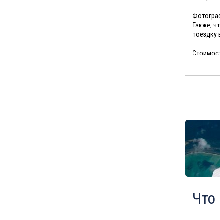
Туры в Мальдивы в августе
Фотограф
Туры в Маврикий в августе
Также, ч
поездку 
Стоимост
Что