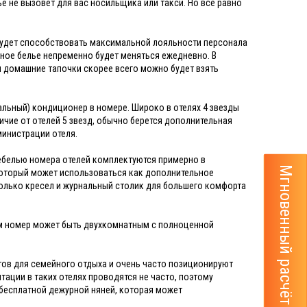
е не вызовет для вас носильщика или такси. Но все равно
, будет способствовать максимальной лояльности персонала
ьное белье непременно будет меняться ежедневно. В
 и домашние тапочки скорее всего можно будет взять
ральный) кондиционер в номере. Широко в отелях 4 звезды
личие от отелей 5 звезд, обычно берется дополнительная
министрации отеля.
Мебелью номера отелей комплектуются примерно в
Мгновенный расчёт тура
 который может использоваться как дополнительное
сколько кресел и журнальный столик для большего комфорта
сам номер может быть двухкомнатным с полноценной
стов для семейного отдыха и очень часто позиционируют
тации в таких отелях проводятся не часто, поэтому
с бесплатной дежурной няней, которая может