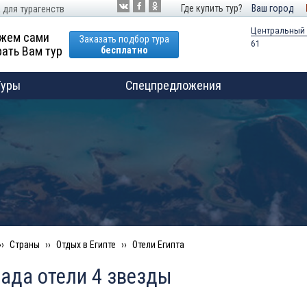
Где купить тур?
Ваш город
 для турагенств
Центральный
жем сами
Заказать подбор тура
61
ать Вам тур
бесплатно
Туры
Спецпредложения
Страны
Отдых в Египте
Отели Египта
ада отели 4 звезды