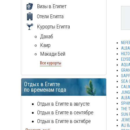
Визы в Египет
Отели Египта
Курорты Египта
Дахаб
NEFE
Каир
ALBA
Макади Бей
HILT
ELYS
Марса Алам
Все курорты
AQUA
GRAN
Хургада
SAPP
Шарм Эль Шейх
SEA 
Отдых в Египте
CALI
Эль Гуна
по временам года
JUNG
ALBA
Отдых в Египте в августе
SPHI
THE 
Отдых в Египте в сентябре
SUN 
JEWE
Отдых в Египте в октябре
ALI 
Отдых в Египте в ноябре