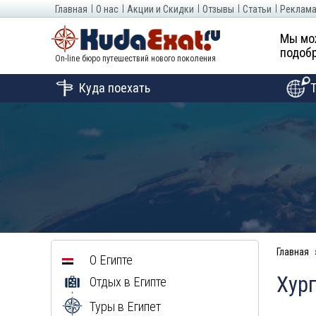
Главная
О нас
Акции и Скидки
Отзывы
Статьи
Реклама
Мы мо
подобр
On-line бюро путешествий нового поколения
Куда поехать
Главная
О Египте
Хург
Отдых в Египте
Туры в Египет