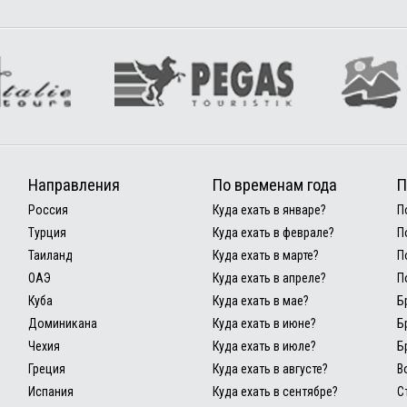
Направления
По временам года
П
Россия
Куда ехать в январе?
П
Турция
Куда ехать в феврале?
П
Таиланд
Куда ехать в марте?
П
ОАЭ
Куда ехать в апреле?
П
Куба
Куда ехать в мае?
Б
Доминикана
Куда ехать в июне?
Б
Чехия
Куда ехать в июле?
Б
Греция
Куда ехать в августе?
В
Испания
Куда ехать в сентябре?
С