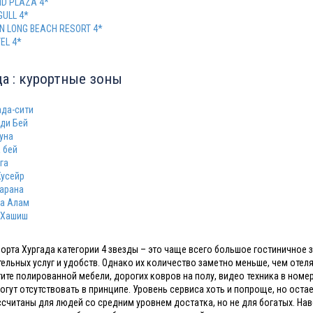
D PLAZA 4*
GULL 4*
ON LONG BEACH RESORT 4*
EL 4*
да : курортные зоны
ада-сити
ди Бей
Гуна
 бей
га
Кусейр
арана
а Алам
 Хашиш
рорта Хургада категории 4 звезды – это чаще всего большое гостинично
ельных услуг и удобств. Однако их количество заметно меньше, чем отелях
тите полированной мебели, дорогих ковров на полу, видео техника в номе
огут отсутствовать в принципе. Уровень сервиса хоть и попроще, но оста
ссчитаны для людей со средним уровнем достатка, но не для богатых. На