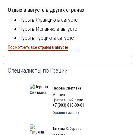
Отдых в Греции в марте
Отдых в августе в других странах
Отдых в Греции в апреле
Туры в Францию в августе
Отдых в Греции в мае
Туры в Испанию в августе
Отдых в Греции в июне
Туры в Турцию в августе
Отдых в Греции в июле
Туры в Болгарию в августе
Посмотреть все страны в августе
Туры в Португалию в августе
Туры в Италию в августе
Специалисты по Греции
Туры в Египет в августе
Туры в Кипр в августе
Перова Светлана
Туры в Швейцарию в августе
Москва
Центральный офис
Туры в ОАЭ в августе
+7 (903) 610-09-61
Туры в Мальту в августе
Оставить заявку
Туры в Таиланд в августе
Туры в Индонезию в августе
Татьяна Хабарова