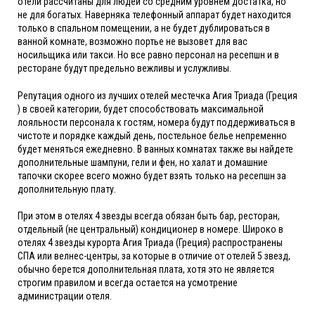
отели рассчитаны для людей со средним уровнем достатка, но
не для богатых. Наверняка телефонный аппарат будет находится
только в спальном помещении, а не будет дублироваться в
ванной комнате, возможно портье не вызовет для вас
носильщика или такси. Но все равно персонал на ресепшн и в
ресторане будут предельно вежливы и услужливы.
Репутация одного из лучших отелей местечка Агия Триада (Греция
) в своей категории, будет способствовать максимальной
лояльности персонала к гостям, номера будут поддерживаться в
чистоте и порядке каждый день, постельное белье непременно
будет меняться ежедневно. В ванных комнатах также вы найдете
дополнительные шампуни, гели и фен, но халат и домашние
тапочки скорее всего можно будет взять только на ресепшн за
дополнительную плату.
При этом в отелях 4 звезды всегда обязан быть бар, ресторан,
отдельный (не центральный) кондиционер в номере. Широко в
отелях 4 звезды курорта Агия Триада (Греция) распространены
СПА или велнес-центры, за которые в отличие от отелей 5 звезд,
обычно берется дополнительная плата, хотя это не является
строгим правилом и всегда остается на усмотрение
администрации отеля.