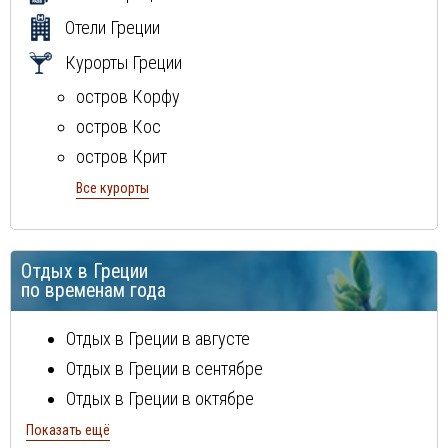
Отели Греции
Курорты Греции
остров Корфу
остров Кос
остров Крит
остров Родос
Все курорты
п-ов Кассандра
п-ов Ситония
Отдых в Греции
полуостров Пелопоннес
по временам года
Отдых в Греции в августе
Отдых в Греции в сентябре
Отдых в Греции в октябре
Отдых в Греции в ноябре
Показать ещё