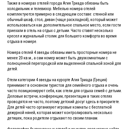
Также в номерах отелей города Агия Триада обязаны быть
холодильник и телевизор. Мебелью номера отелей
комплектуются примерно в следующем составе: стенной или
обычный шкаф, стол, диван (чаще раскладной), который может
использоваться как дополнительное спальное место, если гости
приехали в отель на отдых с детьми. Часто ставят несколько
кресел и журнальный столик для большего комфорта во время
отдыха в номере.
Номера отелей 4 звезды обязаны иметь просторные номера не
менее 20 кв.м., а сам номер может быть двухкомнатным с
полноценной перегородкой или выделенной спальной зоной для
детей.
Отели категории 4 звезды на курорте Агия Триада (Греция)
принимают в основном туристов для семейного отдыха и очень
часто позиционируют себя, как отели для отдыха семей с детьми.
Деловые встречи, конференции, презентации в таких отелях
проводятся не часто, поэтому детский досуг здесь в приоритете.
Для детей часто организуют игровые комнаты с бесплатной
дежурной няней, которая может контролировать несколько
детишек, пока родители отдыхают по своим планам.
Фотографии 4х звездочных отелей и их интерьеров можно найти