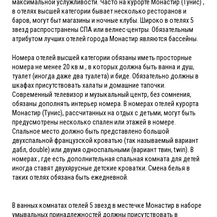
максимальной услужливости. Часто на курорте Монастир (Тунис) ,
в отелях высшей категории бывает несколько ресторанов и
баров, могут быт магазины и ночные клубы. Широко в отелях 5
звезд распространены СПА или велнес-центры. Обязательным
атрибутом лучших отелей города Монастир являются бассейны.
Номера отелей высшей категории обязаны иметь просторные
номера не менее 20 кв.м., в которых должна быть ванна и душ,
туалет (иногда даже два туалета) и биде. Обязательно должны в
шкафах присутствовать халаты и домашние тапочки.
Современный телевизор и музыкальный центр, без сомнения,
обязаны дополнять интерьер номера. В номерах отелей курорта
Монастир (Тунис), рассчитанных на отдых с детьми, могут быть
предусмотрены несколько спален или этажей в номере.
Спальное место должно быть представлено большой
двухспальной французской кроватью (так называемый вариант
дабл, double) или двумя односпальными (вариант твин, twin). В
номерах , где есть дополнительная спальная комната для детей
иногда ставят двухярусные детские кроватки. Смена белья в
таких отелях обязана быть ежедневной.
В ванных комнатах отелей 5 звезд в местечке Монастир в наборе
умывальных принадлежностей должны присутствовать в