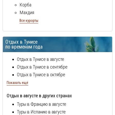
Корба
Махдия
Монастир
Все курорты
Набель
остров Джерба
Отдых в Тунисе
Сусс
по временам года
Хаммамет
Отдых в Тунисе в августе
Отдых в Тунисе в сентябре
Отдых в Тунисе в октябре
Отдых в Тунисе в ноябре
Показать ещё
Отдых в Тунисе в декабре
Отдых в августе в других странах
Отдых в Тунисе в январе
Туры в Францию в августе
Отдых в Тунисе в феврале
Туры в Испанию в августе
Отдых в Тунисе в марте