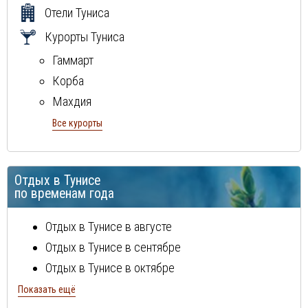
Отели Туниса
Курорты Туниса
Гаммарт
Корба
Махдия
Монастир
Все курорты
Набель
остров Джерба
Отдых в Тунисе
Сусс
по временам года
Хаммамет
Отдых в Тунисе в августе
Отдых в Тунисе в сентябре
Отдых в Тунисе в октябре
Отдых в Тунисе в ноябре
Показать ещё