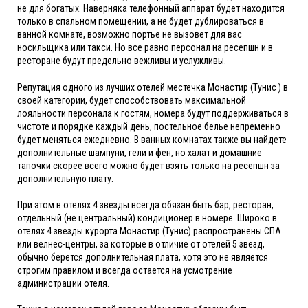
не для богатых. Наверняка телефонный аппарат будет находится
только в спальном помещении, а не будет дублироваться в
ванной комнате, возможно портье не вызовет для вас
носильщика или такси. Но все равно персонал на ресепшн и в
ресторане будут предельно вежливы и услужливы.
Репутация одного из лучших отелей местечка Монастир (Тунис ) в
своей категории, будет способствовать максимальной
лояльности персонала к гостям, номера будут поддерживаться в
чистоте и порядке каждый день, постельное белье непременно
будет меняться ежедневно. В ванных комнатах также вы найдете
дополнительные шампуни, гели и фен, но халат и домашние
тапочки скорее всего можно будет взять только на ресепшн за
дополнительную плату.
При этом в отелях 4 звезды всегда обязан быть бар, ресторан,
отдельный (не центральный) кондиционер в номере. Широко в
отелях 4 звезды курорта Монастир (Тунис) распространены СПА
или велнес-центры, за которые в отличие от отелей 5 звезд,
обычно берется дополнительная плата, хотя это не является
строгим правилом и всегда остается на усмотрение
администрации отеля.