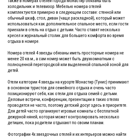
Также в номерах отелей города Монастир обязаны быть
холодильник и телевизор. Мебелью номера отелей
комплектуются примерно в следующем составе: стенной или
обычный шкаф, стол, диван (чаще раскладной), который может
использоваться как дополнительное спальное место, если гости
приехали в отель на отдых с детьми. Часто ставят несколько
кресел и журнальный столик для большего комфорта во время
отдыха в номере.
Номера отелей 4 звезды обязаны иметь просторные номера не
менее 20 кв.м., а сам номер может быть двухкомнатным с
полноценной перегородкой или выделенной спальной зоной для
детей.
Отели категории 4 звезды на курорте Монастир (Тунис) принимают
в основном туристов для семейного отдыха и очень часто
позиционируют себя, как отели для отдыха семей с детьми.
Деловые встречи, конференции, презентации в таких отелях
проводятся не часто, поэтому детский досуг здесь в приоритете.
Для детей часто организуют игровые комнаты с бесплатной
дежурной няней, которая может контролировать несколько
детишек, пока родители отдыхают по своим планам.
Фотографии 4х звездочных отелей и их интерьеров можно найти