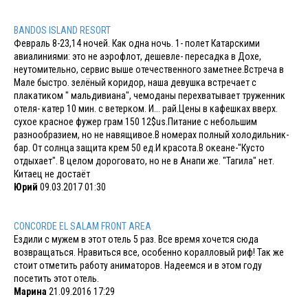
BANDOS ISLAND RESORT
Февраль 8-23,14 ночей. Как одна ночь. 1- полет Катарскими
авиалиниями: это не аэрофлот, дешевле- пересадка в Дохе,
неутомительно, сервис выше отечественного заметнее.Встреча в
Мале быстро. зелёный коридор, наша девушка встречает с
плакатиком " мальдивиана", чемоданы перехватывает труженник
отеля- катер 10 мин. с ветерком. И... рай.Цены в кафешках вверх.
сухое красное фужер грам 150 12$us.Питание с небольшим
разнообразием, но не навящивое.В номерах полный холодильник-
бар. От солнца защита крем 50 ед.И красота.В океане-"Кусто
отдыхает". В целом дороговато, но не в Анапи же. "Тагила" нет.
Китаец не достаёт
Юрий
09.03.2017 01:30
CONCORDE EL SALAM FRONT AREA
Ездили с мужем в этот отель 5 раз. Все время хочется сюда
возвращаться. Нравиться все, особенно коралловый риф! Так же
стоит отметить работу аниматоров. Надеемся и в этом году
посетить этот отель.
Марина
21.09.2016 17:29