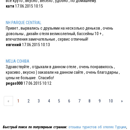
всё круто , вкусно , весело , удобно , по домашнему.
катя
17.06.2015 10:15
NH PARQUE CENTRAL
Привет , вырвались с друзьями на несколько деньков , очень
довольны , дизайн отеля великолепный, бассейны 10 + ,
впечатления замечательные , сервис отличный!
евгений
17.06.2015 10:13
MELIA COHIBA
Здравствуйте , отдыхали в данном отеле , очень понравилось ,
красиво , вкусно ) заказали на данном сайте , очень благодарны ,
цены не большие . Спасибо!
pegas000
17.06.2015 10:12
«
1
2
3
4
5
6
7
8
9
10
»
Быстрый поиск по популярным странам:
отзывы туристов об отелях Турции
,