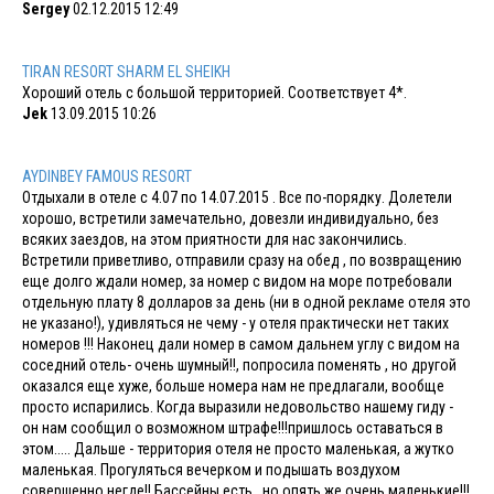
Sergey
02.12.2015 12:49
TIRAN RESORT SHARM EL SHEIKH
Хороший отель с большой территорией. Соответствует 4*.
Jek
13.09.2015 10:26
AYDINBEY FAMOUS RESORT
Отдыхали в отеле с 4.07 по 14.07.2015 . Все по-порядку. Долетели
хорошо, встретили замечательно, довезли индивидуально, без
всяких заездов, на этом приятности для нас закончились.
Встретили приветливо, отправили сразу на обед , по возвращению
еще долго ждали номер, за номер с видом на море потребовали
отдельную плату 8 долларов за день (ни в одной рекламе отеля это
не указано!), удивляться не чему - у отеля практически нет таких
номеров !!! Наконец дали номер в самом дальнем углу с видом на
соседний отель- очень шумный!!, попросила поменять , но другой
оказался еще хуже, больше номера нам не предлагали, вообще
просто испарились. Когда выразили недовольство нашему гиду -
он нам сообщил о возможном штрафе!!!пришлось оставаться в
этом..... Дальше - территория отеля не просто маленькая, а жутко
маленькая. Прогуляться вечерком и подышать воздухом
совершенно негде!! Бассейны есть , но опять же очень маленькие!!!