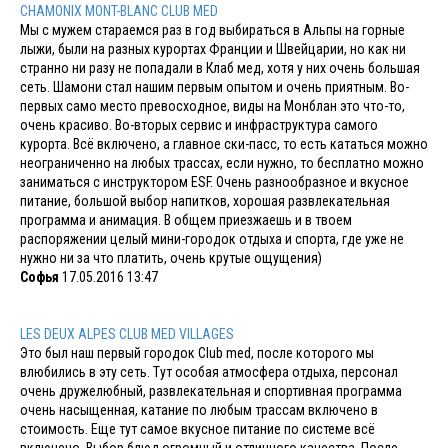
CHAMONIX MONT-BLANC CLUB MED
Мы с мужем стараемся раз в год выбираться в Альпы на горные
лыжи, были на разных курортах Франции и Швейцарии, но как ни
странно ни разу не попадали в Клаб мед, хотя у них очень большая
сеть. Шамони стал нашим первым опытом и очень приятным. Во-
первых само место превосходное, виды на Монблан это что-то,
очень красиво. Во-вторых сервис и инфраструктура самого
курорта. Всё включено, а главное ски-пасс, то есть кататься можно
неограниченно на любых трассах, если нужно, то бесплатно можно
заниматься с инструктором ESF. Очень разнообразное и вкусное
питание, большой выбор напитков, хорошая развлекательная
программа и анимация. В общем приезжаешь и в твоем
распоряжении целый мини-городок отдыха и спорта, где уже не
нужно ни за что платить, очень крутые ощущения)
Софья
17.05.2016 13:47
LES DEUX ALPES CLUB MED VILLAGES
Это был наш первый городок Club med, после которого мы
влюбились в эту сеть. Тут особая атмосфера отдыха, персонал
очень дружелюбный, развлекательная и спортивная программа
очень насыщенная, катание по любым трассам включено в
стоимость. Еще тут самое вкусное питание по системе всё
включено. Выбор блюд огромный и отличного качества. После