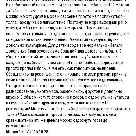
Их собственный пляж- чем они так хвалятся , не больше 100 метров
, и 1/4 его занимают стоянка для катеров. Лежаки свободные найти
можно, но с трудом! В море и бассейне просто не пропихнуться -
толпа народу, как в лягушатнике! Поэтому на море выходили рано
утром, чтобы как то насладиться отдыхом. Пляж - песок
вперемежку с галькой, вход в море - галька, довольно крупная, без
специальной обуви очень больно. Анимация - средняя, шутки
довольно вульгарные. Для детей вроде все нормально - бегали
довольные (наш ребенок уже большой для детского клуба...). К
уборке претензий нет- меняли полотенца и убирали в номере
каждый день, белье - через день. Интернет работал 2 дня , затем
просто пропал и больше мы его , как говориться, не видели.
Обращались на ресепшен- но они только развели руками, причину
сами не знали. И такая картина практически у всех отдыхающих.
Что действительно порадовало - это ресторан, питание
разнообразное , много мяса, разной рыбы, фруктов и довольно
вкусно! В общем- хотите спокойно и хорошо отдохнуть, искупаться
в море - выбирайте другой отель, этот я настоятельно НЕ
рекомендую! Мы сами в этот отель больше никогда не приедем, это
точно ! Уже отдыхали в Турции , и не раз, поэтому есть с чем
сравнивать- за эти же деньги можно отдохнуть гораздо
комфортнее !
Мария
16.07.2015 10:28