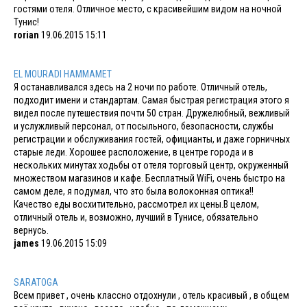
гостями отеля. Отличное место, с красивейшим видом на ночной
Тунис!
rorian
19.06.2015 15:11
EL MOURADI HAMMAMET
Я останавливался здесь на 2 ночи по работе. Отличный отель,
подходит имени и стандартам. Самая быстрая регистрация этого я
видел после путешествия почти 50 стран. Дружелюбный, вежливый
и услужливый персонал, от посыльного, безопасности, службы
регистрации и обслуживания гостей, официанты, и даже горничных
старые леди. Хорошее расположение, в центре города и в
нескольких минутах ходьбы от отеля торговый центр, окруженный
множеством магазинов и кафе. Бесплатный WiFi, очень быстро на
самом деле, я подумал, что это была волоконная оптика!!
Качество еды восхитительно, рассмотрел их цены.В целом,
отличный отель и, возможно, лучший в Тунисе, обязательно
вернусь.
james
19.06.2015 15:09
SARATOGA
Всем привет , очень классно отдохнули , отель красивый , в общем