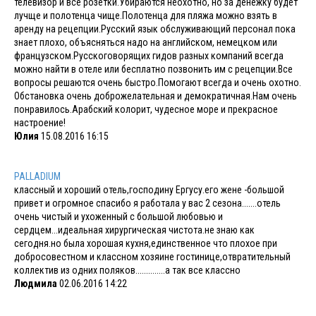
телевизор и все розетки.Убираются неохотно, но за денежку будет
лучще и полотенца чище.Полотенца для пляжа можно взять в
аренду на рецепции.Русский язык обслуживающий персонал пока
знает плохо, объясняться надо на английском, немецком или
французском.Русскоговорящих гидов разных компаний всегда
можно найти в отеле или бесплатно позвонить им с рецепции.Все
вопросы решаются очень быстро.Помогают всегда и очень охотно.
Обстановка очень доброжелательная и демократичная.Нам очень
понравилось.Арабский колорит, чудесное море и прекрасное
настроение!
Юлия
15.08.2016 16:15
PALLADIUM
классный и хороший отель,господину Ергусу.его жене -большой
привет и огромное спасибо я работала у вас 2 сезона.......отель
очень чистый и ухоженный с большой любовью и
сердцем...идеальная хирургическая чистота.не знаю как
сегодня.но была хорошая кухня,единственное что плохое при
добросовестном и классном хозяине гостинице,отвратительный
коллектив из одних поляков..............а так все классно
Людмила
02.06.2016 14:22