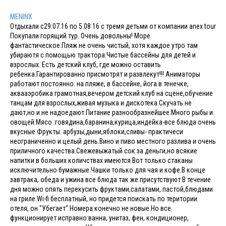
MENINX
Отдыхали с29.07.16 по 5.08 16 с тремя детьми от компании anex tour
Покупали горящий тур. Очень довольны! Море
фантастическое.Пляж не очень чистый, хотя каждое утро там
убираютя с помощью трактора.Чистые бассейны для детей и
взрослых. Есть детский клуб, где можно оставить
ребенка.Гарантированно присмотрят и развлекут!!! Аниматоры
работают постоянно: на пляже, в бассейне, йога в тенечке,
аквааэробика грамотная,вечером детский клуб на сцене,обучение
танцам для взрослых,живая музыка и дискотека.Скучать не
дают,но и не надоедают.Питание разнообразнейшее.Много рыбы и
овощей.Мясо :говядина,баранина,курица,индейка-все блюда очень
вкусные.Фрукты: арбузы,дыни,яблоки,сливы- практичеси
неограниченно и целый день.Вино и пиво местного разлива и очень
приличного качества.Свежевыжатый сок за деньги,но всякие
напитки в больших количствах имеются.Вот только стаканы
исключительно бумажные.Чашки только для чая и кофе.В конце
завтрака, обеда и ужина все блюда так же присутствуют.В течение
дня можно опять перекусить фруктами,салатами, пастой,блюдами
на гриле.Wi-fi бесплатный, но придется поискать по територии
отеля, он "Убегает".Номера конечно не новые.Но все
функционирует исправно:ванна, унитаз, фен, кондиционер,