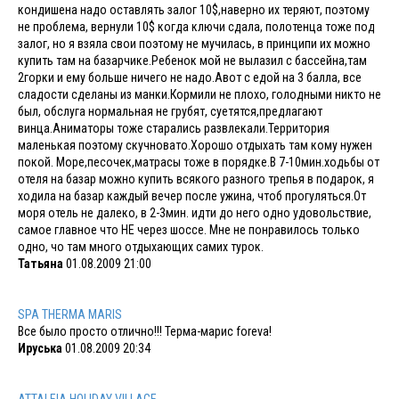
кондишена надо оставлять залог 10$,наверно их теряют, поэтому
не проблема, вернули 10$ когда ключи сдала, полотенца тоже под
залог, но я взяла свои поэтому не мучилась, в принципи их можно
купить там на базарчике.Ребенок мой не вылазил с бассейна,там
2горки и ему больше ничего не надо.Авот с едой на 3 балла, все
сладости сделаны из манки.Кормили не плохо, голодными никто не
был, обслуга нормальная не грубят, суетятся,предлагают
винца.Аниматоры тоже старались развлекали.Территория
маленькая поэтому скучновато.Хорошо отдыхать там кому нужен
покой. Море,песочек,матрасы тоже в порядке.В 7-10мин.ходьбы от
отеля на базар можно купить всякого разного трепья в подарок, я
ходила на базар каждый вечер после ужина, чтоб прогуляться.От
моря отель не далеко, в 2-3мин. идти до него одно удовольствие,
самое главное что НЕ через шоссе. Мне не понравилось только
одно, чо там много отдыхающих самих турок.
Татьяна
01.08.2009 21:00
SPA THERMA MARIS
Все было просто отлично!!! Терма-марис foreva!
Ируська
01.08.2009 20:34
ATTALEIA HOLIDAY VILLAGE