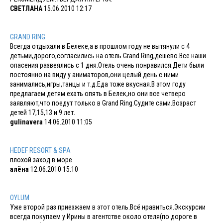
СВЕТЛАНА
15.06.2010 12:17
GRAND RING
Всегда отдыхали в Белеке,а в прошлом году не вытянули с 4
детьми,дорого,согласились на отель Grand Ring,дешево.Все наши
опасения развеялись с 1 дня.Отель очень понравился.Дети были
постоянно на виду у аниматоров,они целый день с ними
занимались,игры,танцы и т.д.Еда тоже вкусная.В этом году
предлагаем детям ехать опять в Белек,но они все четверо
заявляют,что поедут только в Grand Ring.Судите сами.Возраст
детей 17,15,13 и 9 лет.
gulinavera
14.06.2010 11:05
HEDEF RESORT & SPA
плохой заход в море
алёна
12.06.2010 15:10
OYLUM
Уже второй раз приезжаем в этот отель.Всё нравиться.Экскурсии
всегда покупаем у Ирины в агентстве около отеля(по дороге в