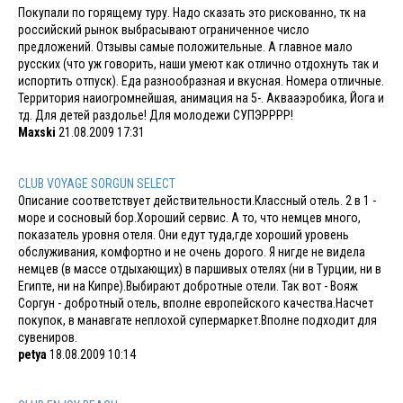
Покупали по горящему туру. Надо сказать это рискованно, тк на
российский рынок выбрасывают ограниченное число
предложений. Отзывы самые положительные. А главное мало
русских (что уж говорить, наши умеют как отлично отдохнуть так и
испортить отпуск). Еда разнообразная и вкусная. Номера отличные.
Территория наиогромнейшая, анимация на 5-. Аквааэробика, Йога и
тд. Для детей раздолье! Для молодежи СУПЭРРРР!
Maxski
21.08.2009 17:31
CLUB VOYAGE SORGUN SELECT
Описание соответствует действительности.Классный отель. 2 в 1 -
море и сосновый бор.Хороший сервис. А то, что немцев много,
показатель уровня отеля. Они едут туда,где хороший уровень
обслуживания, комфортно и не очень дорого. Я нигде не видела
немцев (в массе отдыхающих) в паршивых отелях (ни в Турции, ни в
Египте, ни на Кипре).Выбирают добротные отели. Так вот - Вояж
Соргун - добротный отель, вполне европейского качества.Насчет
покупок, в манавгате неплохой супермаркет.Вполне подходит для
сувениров.
petya
18.08.2009 10:14