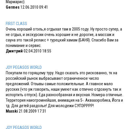
Мармарис).
Germes
12.06.2010 09:41
FIRST CLASS
Очень хороший отэль,я отдыхал там в 2005 году. Ну просто супер, а
не отдых, и экскурсии очень хорошие и не дорогие, а массаж и
сауна это такой релакс + турецкий хамам (БАНЯ). Спасибо Вам за
понимание и сервис.
Дмитрий
02.04.2010 18:55
JOY PEGASOS WORLD
Покупали по горящему туру. Надо сказать это рискованно, тк на
российский рынок выбрасывают ограниченное число
предложений. Отзывы самые положительные. А главное мало
русских (что уж говорить, наши умеют как отлично отдохнуть так и
испортить отпуск). Еда разнообразная и вкусная. Номера отличные.
Территория наиогромнейшая, анимация на 5-. Аквааэробика, Йога и
тд. Для детей раздолье! Для молодежи СУПЭРРРР!
Maxski
21.08.2009 17:31
JOY PEGASOS WORLD