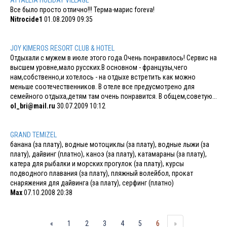
Все было просто отлично!!! Терма-марис foreva!
Nitrocide1
01.08.2009 09:35
JOY KIMEROS RESORT CLUB & HOTEL
Отдыхали с мужем в июле этого года.Очень понравилось! Сервис на
высшем уровне,мало русских.В основном - французы,чего
нам,собственно,и хотелось - на отдыхе встретить как можно
меньше соотечественников. В отеле все предусмотрено для
семейного отдыха,детям там очень понравится. В общем,советую...
ol_bri@mail.ru
30.07.2009 10:12
GRAND TEMIZEL
банана (за плату), водные мотоциклы (за плату), водные лыжи (за
плату), дайвинг (платно), каноэ (за плату), катамараны (за плату),
катера для рыбалки и морских прогулок (за плату), курсы
подводного плавания (за плату), пляжный волейбол, прокат
снаряжения для дайвинга (за плату), серфинг (платно)
Max
07.10.2008 20:38
«
1
2
3
4
5
6
»