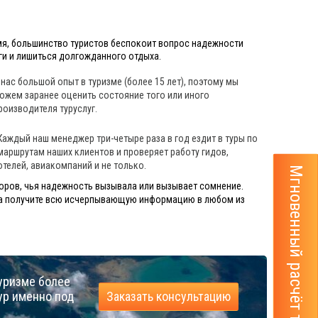
емя, большинство туристов беспокоит вопрос надежности
ьги и лишиться долгожданного отдыха.
 нас большой опыт в туризме (более 15 лет), поэтому мы
ожем заранее оценить состояние того или иного
роизводителя туруслуг.
Каждый наш менеджер три-четыре раза в год ездит в туры по
маршрутам наших клиентов и проверяет работу гидов,
отелей, авиакомпаний и не только.
Мгновенный расчёт тура
оров, чья надежность вызывала или вызывает сомнение.
гда получите всю исчерпывающую информацию в любом из
уризме более
ур именно под
Заказать консультацию