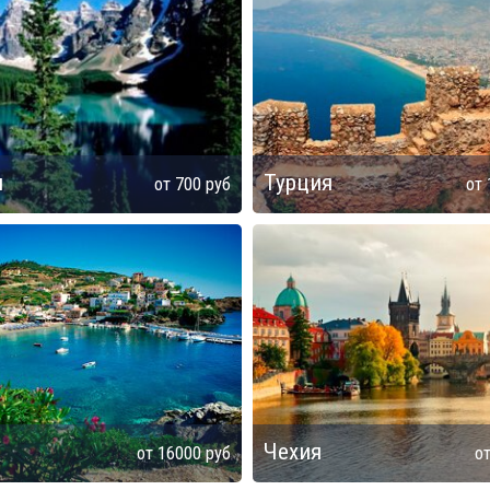
я
Турция
от
700
руб
от
я
Чехия
от
16000
руб
о