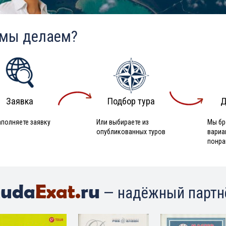
 мы делаем?
Заявка
Подбор тура
Д
аполняете заявку
Или выбираете из
Мы бр
опубликованных туров
вариа
понра
uda
Exat.
ru
— надёжный партн