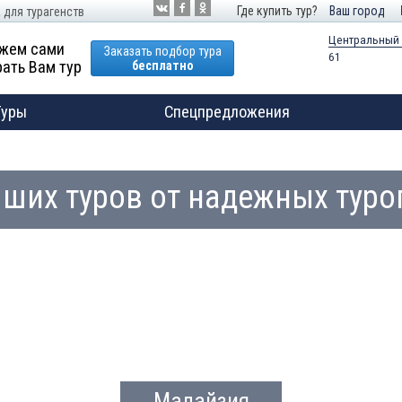
Где купить тур?
Ваш город
 для турагенств
Центральный
жем сами
Заказать подбор тура
61
ать Вам тур
бесплатно
Туры
Спецпредложения
чших туров от надежных туро
Малайзия