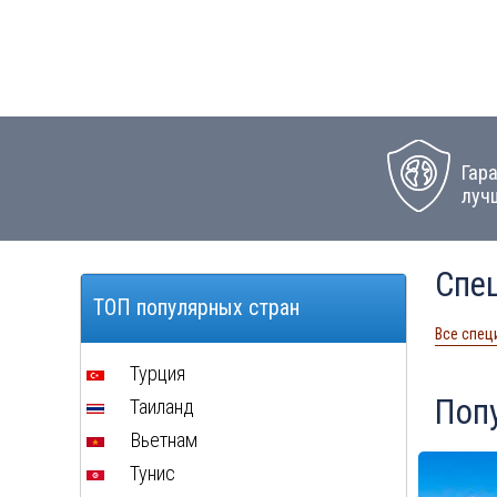
Гар
луч
Спе
ТОП популярных стран
Все спец
Турция
Поп
Таиланд
Вьетнам
Тунис