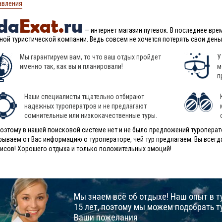
авления
da
Exat.
ru
— интернет магазин путевок. В последнее вр
иной туристической компании. Ведь совсем не хочется потерять свои ден
Мы гарантируем вам, то что ваш отдых пройдет
У
именно так, как вы и планировали!
м
п
Наши специалисты тщательно отбирают
надежных туроператров и не предлагают
сомнительные или низкокачественные туры.
оэтому в нашей поисковой системе нет и не было предложений туроперат
рываем от Вас информацию о туроператоре, чей тур предлагаем. Вы все
исов! Хорошего отдыха и только положительных эмоций!
Мы знаем всё об отдыхе! Наш опыт в т
15 лет, поэтому мы можем подобрать т
Ваши пожелания