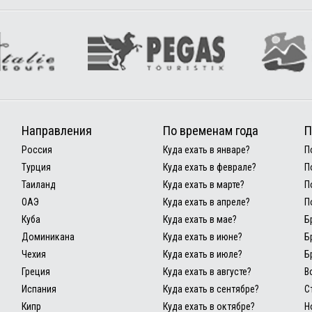
Направления
По временам года
П
Россия
Куда ехать в январе?
П
Турция
Куда ехать в феврале?
П
Таиланд
Куда ехать в марте?
П
ОАЭ
Куда ехать в апреле?
П
Куба
Куда ехать в мае?
Б
Доминикана
Куда ехать в июне?
Б
Чехия
Куда ехать в июле?
Б
Греция
Куда ехать в августе?
В
Испания
Куда ехать в сентябре?
С
Кипр
Куда ехать в октябре?
Н