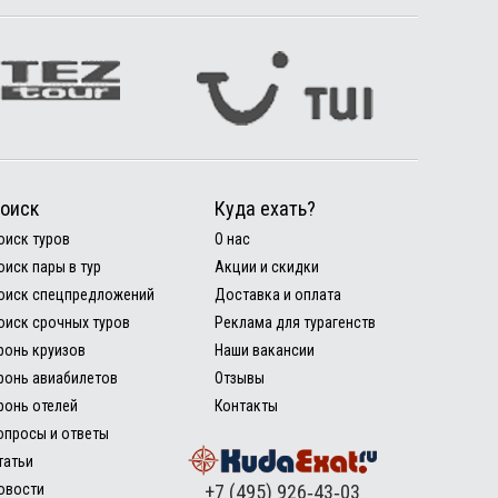
оиск
Куда ехать?
оиск туров
О нас
оиск пары в тур
Акции и скидки
оиск спецпредложений
Доставка и оплата
оиск срочных туров
Реклама для турагенств
ронь круизов
Наши вакансии
ронь авиабилетов
Отзывы
ронь отелей
Контакты
опросы и ответы
татьи
овости
+7 (495) 926‑43‑03