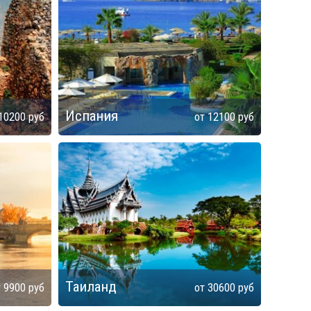
Испания
10200
руб
от
12100
руб
Таиланд
т
9900
руб
от
30600
руб