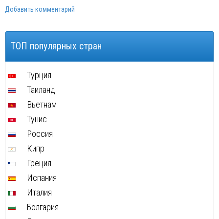
Иордания
Добавить комментарий
Китай
Россия
Вьетнам
ТОП популярных стран
Мексика
Куба
Турция
Доминиканская Республика
Таиланд
Греция
Вьетнам
Мальдивы
Маврикий
Тунис
Россия
Кипр
Греция
Испания
Италия
Болгария