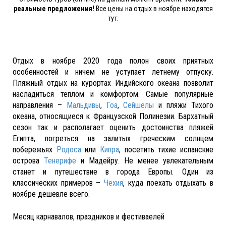
реальные предложения!
Все цены на отдых в ноябре находятся
тут:
Отдых в ноябре 2020 года полон своих приятных
особенностей и ничем не уступает летнему отпуску.
Пляжный отдых на курортах Индийского океана позволит
насладиться теплом и комфортом. Самые популярные
направления –
Мальдивы
,
Гоа
,
Сейшелы
и пляжи Тихого
океана, относящиеся к Французской Полинезии. Бархатный
сезон так и располагает оценить достоинства пляжей
Египта, погреться на залитых греческим солнцем
побережьях
Родоса
или
Кипра
, посетить тихие испанские
острова
Тенерифе
и Мадейру. Не менее увлекательным
станет и путешествие в города Европы. Один из
классических примеров –
Чехия
, куда поехать отдыхать в
ноябре дешевле всего.
Месяц карнавалов, праздников и фестиваелей