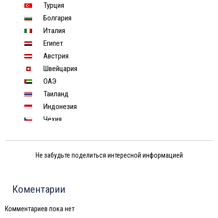
Турция
Болгария
Италия
Египет
Австрия
Швейцария
ОАЭ
Таиланд
Индонезия
Чехия
Финляндия
Венесуэла
Не забудьте поделиться интересной информацией
Израиль
Индия
Тунис
Коментарии
Шри-Ланка
Норвегия
Комментариев пока нет