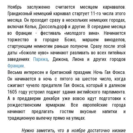
Ноябрь заслуженно считается месяцем карнавалов.
Грандиозный немецкий карнавал стартует 11-го числа этого
месяца. Он проходит сразу в нескольких немецких городах,
включая Кельн, Дюссельдорф и другие. В середине месяца
во Франции - фестиваль «молодого вина». Начинается
торжество в городке Божо, маршем виноделов,
стартующим немногим раньше полуночи. Сразу после этой
даты «божоле нуво» начинают разливать во всех питейных
заведениях
Парижа
, Дижона, Лиона и других городов
Франции
.
Весьма интересен и британский праздник Ночь Гая Фокса.
Он начинается в ночь с пятого на шестое число, когда
сжигают чучело предателя Гая Фокса, который в далеком
1605 году устроил поджег здания английского парламента.
А в преддверии декабря уже вовсю идут подготовки к
рождественским ярмаркам. Все европейские города
начинают предлагать гостям вкусные напитки и
традиционную выпечку прямо на улицах.
Нужно заметить, что в ноябре достаточно низкие