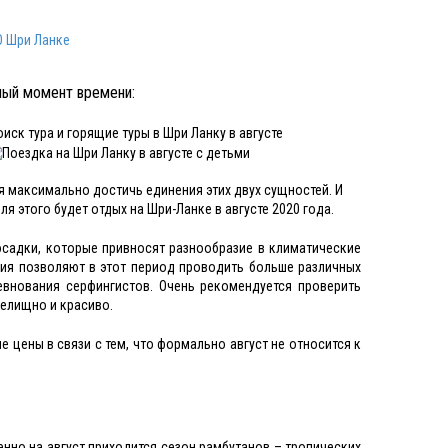
О Шри Ланке
ный момент времени:
ся максимально достичь единения этих двух сущностей. И
 этого будет отдых на Шри-Ланке в августе 2020 года.
осадки, которые привносят разнообразие в климатические
ния позволяют в этот период проводить больше различных
внования серфингистов. Очень рекомендуется проверить
релищно и красиво.
 цены в связи с тем, что формально август не относится к
менно на август приходится сезон рамбутанов – тропических