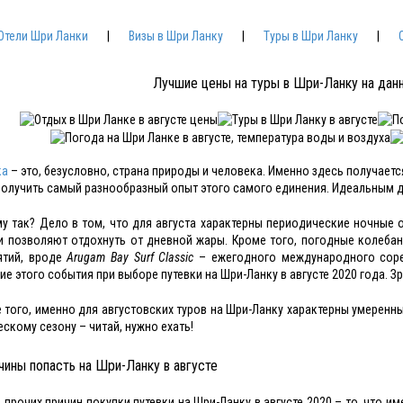
Отели Шри Ланки
|
Визы в Шри Ланку
|
Туры в Шри Ланку
|
Лучшие цены на туры в Шри-Ланку на дан
ка
– это, безусловно, страна природы и человека. Именно здесь получает
получить самый разнообразный опыт этого самого единения. Идеальным для
у так? Дело в том, что для августа характерны периодические ночные 
и позволяют отдохнуть от дневной жары. Кроме того, погодные колеба
ятий, вроде
Arugam Bay Surf Classic
– ежегодного международного соре
ие этого события при выборе путевки на Шри-Ланку в августе 2020 года. З
 того, именно для августовских туров на Шри-Ланку характерны умеренные
ескому сезону – читай, нужно ехать!
чины попасть на Шри-Ланку в августе
 прочих причин покупки путевки на Шри-Ланку в августе 2020 – то, что и