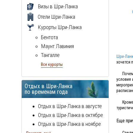
Визы в
Шри-Ланка
Отели
Шри-Ланка
Курорты
Шри-Ланка
Бентота
Маунт Лавиния
Тангалле
Шри-Лан
хочется 
Хиккадува
Все курорты
Почем
условия 
меропри
Отдых в
Шри-Ланка
расписан
по временам года
Кроме
Отдых в
Шри-Ланка
в августе
туристич
Отдых в
Шри-Ланка
в октябре
Еще при
Отдых в
Шри-Ланка
в ноябре
Отдых в
Шри-Ланка
в декабре
Среди