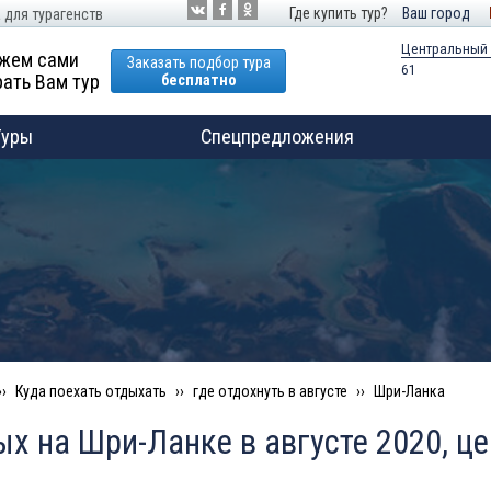
Где купить тур?
Ваш город
 для турагенств
Центральный
жем сами
Заказать подбор тура
61
ать Вам тур
бесплатно
Туры
Спецпредложения
Куда поехать отдыхать
где отдохнуть в августе
Шри-Ланка
х на Шри-Ланке в августе 2020, ц