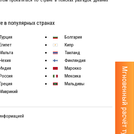
е в популярных странах
Турция
Болгария
Египет
Кипр
Мальта
Таиланд
Чехия
Финляндия
Индия
Марокко
Мгновенный расчёт тура
Россия
Мексика
Греция
Мальдивы
Маврикий
 информацией