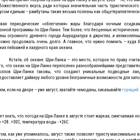
божественного вкуса, ради которых значительная часть туристического
кусом единым – рамбутаны также весьма полезны как общетерапевтическо
ывая периодические «облегчения» жары благодаря ночным осадкам
онной программы по Шри-Ланке. Тем более, что бесценных исторических
уины огромного древнего
города Анурадхапура в джунглях, и великолепны
ожно продолжать очень долго. А главное, что нужно помнить – куда 
ких пейзажей и лазурного края океана.
Кстати, об океане. Шри-Ланка – это место, которое по праву счита
го, что океан на Шри-Ланке переполнен разнообразнейшими представите
оллов Шри-Ланки таковы, что создают уникальные подводные лан
едоставляет дайверу любого уровня безграничные возможности для зап
ем, если на дворе – уже август, хватайте чемоданы, заказывайте
горящий 
ет знать, что погода на Шри-Ланке в августе стоит жаркая, смягчаемая 
е +28…+30С, температура воды - +26С.
том, как уже упоминалось, август также позволит туристу максимально 
горать, и достаточно прохлады, чтобы отдохнуть от жары и с комфо