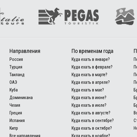
Направления
По временам года
П
Россия
Куда ехать в январе?
П
Турция
Куда ехать в феврале?
П
Таиланд
Куда ехать в марте?
П
ОАЭ
Куда ехать в апреле?
П
Куба
Куда ехать в мае?
Б
Доминикана
Куда ехать в июне?
Б
Чехия
Куда ехать в июле?
Б
Греция
Куда ехать в августе?
В
Испания
Куда ехать в сентябре?
С
Кипр
Куда ехать в октябре?
Н
Все направления
Куда ехать в ноябре?