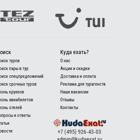
оиск
Куда ехать?
оиск туров
О нас
оиск пары в тур
Акции и скидки
оиск спецпредложений
Доставка и оплата
оиск срочных туров
Реклама для турагенств
ронь круизов
Наши вакансии
ронь авиабилетов
Отзывы
ронь отелей
Контакты
опросы и ответы
татьи
овости
+7 (495) 926‑43‑03
admin@kudaexat.ru