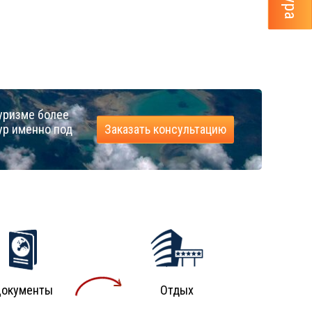
уризме более
ур именно под
Заказать консультацию
окументы
Отдых