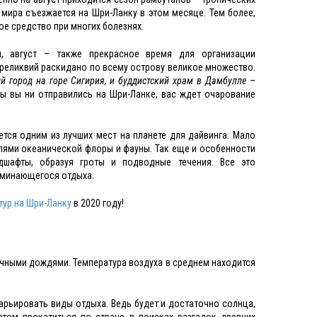
 мира съезжается на Шри-Ланку в этом месяце. Тем более,
е средство при многих болезнях.
, август – также прекрасное время для организации
 реликвий раскидано по всему острову великое множество.
й город на горе Cигирия, и буддистский храм в Дамбулле
–
бы вы ни отправились на Шри-Ланке, вас ждет очарование
ется одним из лучших мест на планете для дайвинга. Мало
лями океанической флоры и фауны. Так еще и особенности
дшафты, образуя гроты и подводные течения. Все это
оминающегося отдыха.
тур на Шри-Ланку
в 2020 году!
ночными дождями. Температура воздуха в среднем находится
варьировать виды отдыха. Ведь будет и достаточно солнца,
ртом прокатиться по стране в поисках разгадок древних