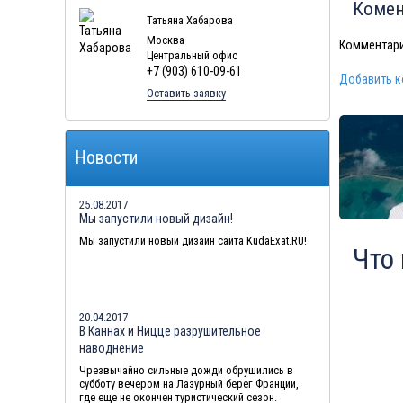
Комен
Туры в Мальдивы в августе
Татьяна Хабарова
Москва
Комментари
Туры в Маврикий в августе
Центральный офис
+7 (903) 610-09-61
Добавить 
Оставить заявку
Новости
25.08.2017
Мы запустили новый дизайн!
Мы запустили новый дизайн сайта KudaExat.RU!
Что
20.04.2017
В Каннах и Ницце разрушительное
наводнение
Чрезвычайно сильные дожди обрушились в
субботу вечером на Лазурный берег Франции,
где еще не окончен туристический сезон.