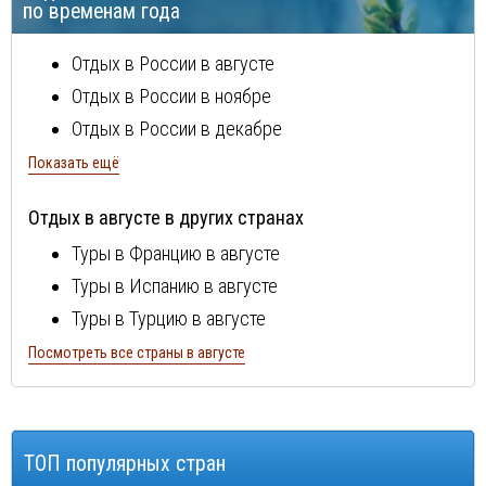
по временам года
Отдых в России в августе
Отдых в России в ноябре
Отдых в России в декабре
Отдых в России в январе
Показать ещё
Отдых в России в феврале
Отдых в августе в других странах
Отдых в России в марте
Туры в Францию в августе
Отдых в России в апреле
Туры в Испанию в августе
Отдых в России в мае
Туры в Турцию в августе
Туры в Болгарию в августе
Посмотреть все страны в августе
Туры в Португалию в августе
Туры в Италию в августе
Туры в Египет в августе
ТОП популярных стран
Туры в Кипр в августе