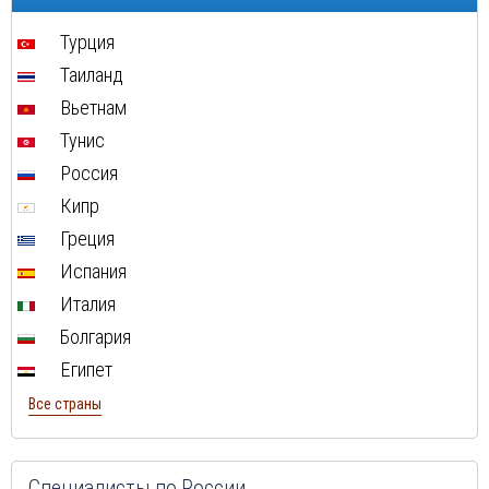
Туры в Швейцарию в августе
Турция
Туры в ОАЭ в августе
Таиланд
Туры в Мальту в августе
Вьетнам
Туры в Таиланд в августе
Тунис
Туры в Индонезию в августе
Россия
Туры в Хорватию в августе
Кипр
Туры в Чехию в августе
Греция
Туры в Финляндию в августе
Испания
Туры в Черногорию в августе
Италия
Туры в Израиля в августе
Болгария
Туры в Индию в августе
Египет
Туры в Марокко в августе
Все страны
Туры в Тунис в августе
Туры в
Шри-Ланка
в августе
Туры в Норвегию в августе
Специалисты по России