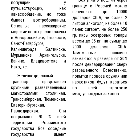
популярен у
границу с Россией можно
путешествующих, как
перевозить до 10000
авиасообщение, но тоже
долларов США, не более 2
бывает востребованным.
литров алкоголя, не более 10
Основные пассажирские
пачек сигарет, не более 250
морские порты расположены
гр. икры осетровых, товары
в Новороссийске, Таганроге,
весом до 35 кг., на сумму до
Санкт-Петербурге,
2000 долларов США.
Калининграде, Балтийске,
Таможенные пошлины
Мурманске, Архангельске,
взимаются в размере от 30%
Ванино, Владивостоке и
после декларирования сверх
Находке.
разрешенного. Естественно,
Железнодорожный
попытки провоза оружия или
транспорт представлен
наркотиков будут караться
крупными разветвленными
по всей строгости
магистралями: столичная,
международных законов.
Транссибирская, Тюменская,
Екатеринбургская,
Павлодарская. Они
покрывают 70 % всей
территории Российского
государства. Все соседние
государства имеют