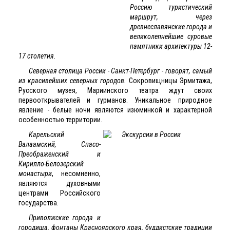
Россию туристический
маршрут, через
древнеславянские города и
великолепнейшие суровые
памятники архитектуры 12-
17 столетия.
Северная столица России - Санкт-Петербург - говорят, самый
из красивейших северных городов.
Сокровищницы Эрмитажа,
Русского музея, Мариинского театра ждут своих
первооткрывателей и гурманов. Уникальное природное
явление - белые ночи являются изюминкой и характерной
особенностью территории.
Карельский
Валаамский, Спасо-
Преображенский и
Кирилло-Белозерский
монастыри
, несомненно,
являются духовными
центрами Российского
государства.
Приволжские города и
городища, фонтаны Красноярского края, буддистские традиции