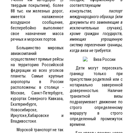
твердым покрытием), более
соответствующем
88 тыс. км железных дорог,
консульстве, паспорт
имеется налаженное
международного образца (или
воздушное сообщение,
документы его заменяющие в
бесперебойно выполняют
исключительных случаях),
свое назначение масса
кроме граждан государств,
речных и морских портов.
имеющих упрощенную
систему пересечения границы,
Большинство мировых
когда виза не требуется.
авиакомпаний
осуществляют прямые рейсы
на территорию Российской
Дети могут пересекать
федерации из всех уголков
границу только при
планеты. Самые крупные
присутствии родителей или с
аэропорты в России
нотариально заверенной
расположены: в столице -
доверенностью. Наличие
Москве, Санкт-Петербурге,
транзитной визы
курортах Северного Кавказа,
подразумевает движение по
Екатеринбурге,
строго определенному
Новосибирске,
маршруту в строго
Иркутске,Хабаровске и
определенный промежуток
Владивостоке.
времени.
Морской транспорт не так
Без уплаты пошлин через