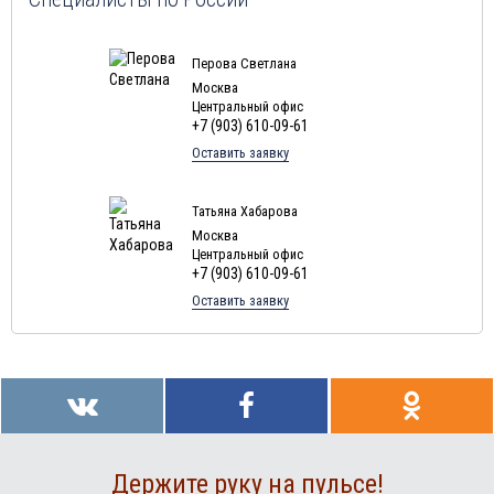
Туры в Мексику в августе
Туры в Кубу в августе
Перова Светлана
Москва
Туры в
Доминиканская Республика
в августе
Центральный офис
+7 (903) 610-09-61
Туры в Грецию в августе
Оставить заявку
Туры в Мальдивы в августе
Туры в Маврикий в августе
Татьяна Хабарова
Москва
Центральный офис
+7 (903) 610-09-61
Оставить заявку
Держите руку на пульсе!