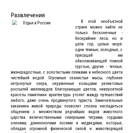
Развлечения
В этой необъятной
стране можно найти не
только бесконечные -
бескрайние леса, но и
цепи гор, целые моря:
одни темные, холодные, с
присущей им
обволакивающей томной
грустью, другие - теплые,
жизнерадостные, с золотистыми пляжами и небесного цвета
чистейшей водой. Огромные скалистые мысы, глубокие
нетронутые озера, окруженные кольцами реликтовых
россыпей миллиардов благоухающих цветов, невероятной
красоты памятники архитектуры утолят жажду путешествий
любого, даже очень продвинутого туриста. Замечательные
заказники живой природы позволят сполна насладиться
общением с множеством редчайших видов животного
царства: величественными северными тиграми, гордыми
оленями, длинноногими лосями и медведями, которые,
обладая огромной физической силой и животворящей