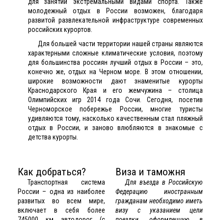
для занятий экстремальными видами спорта. Также
молодежный отдых в России возможен, благодаря
развитой развлекательной инфраструктуре современных
российских курортов.
Для большей части территории нашей страны являются
характерными сложные климатические условия, поэтому
для большинства россиян лучший отдых в России – это,
конечно же, отдых на Черном море. В этом отношении,
широкие возможности дают знаменитые курорты
Краснодарского Края и его жемчужина – столица
Олимпийских игр 2014 года Сочи. Сегодня, посетив
Черноморское побережье России, многие туристы
удивляются тому, насколько качественным стал пляжный
отдых в России, и заново влюбляются в знакомые с
детства курорты.
Как добраться?
Виза и таможня
Транспортная система
Для въезда в Российскую
России – одна из наиболее
Федерацию иностранным
развитых во всем мире,
гражданам необходимо иметь
включает в себя более
визу с указанием цели
745000 км автодорог (с
поездки, оформленную в