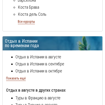
Барселона
Коста Брава
Коста дель Соль
Коста Дорада
Все курорты
остров Ибица
остров Майорка
Отдых в Испании
Тенерифе
по временам года
Отдых в Испании в августе
Отдых в Испании в сентябре
Отдых в Испании в октябре
Отдых в Испании в ноябре
Показать ещё
Отдых в Испании в декабре
Отдых в августе в других странах
Отдых в Испании в январе
Туры в Францию в августе
Отдых в Испании в феврале
Туры в Турцию в августе