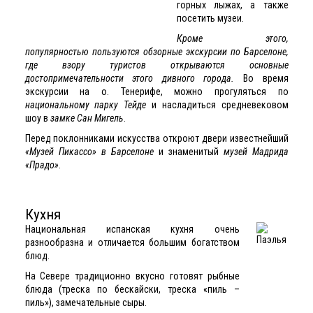
горных лыжах, а также
посетить музеи.
Кроме этого,
популярностью пользуются обзорные экскурсии по Барселоне,
где взору туристов открываются основные
достопримечательности этого дивного города.
Во время
экскурсии на о. Тенерифе, можно прогуляться по
национальному парку Тейде
и насладиться средневековом
шоу в
замке Сан Мигель
.
Перед поклонниками искусства откроют двери известнейший
«Музей Пикассо» в Барселоне
и знаменитый
музей Мадрида
«Прадо»
.
Кухня
Национальная испанская кухня очень
разнообразна и отличается большим богатством
блюд.
На Севере традиционно вкусно готовят рыбные
блюда (треска по бескайски, треска «пиль –
пиль»), замечательные сыры.