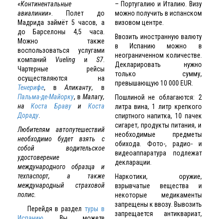
«Континентальные
– Португалию и Италию. Визу
авиалинии»
. Полет до
можно получить в испанском
Мадрида займёт 5 часов, а
визовом центре.
до Барселоны 4,5 часа.
Ввозить иностранную валюту
Можно также
в Испанию можно в
воспользоваться услугами
неограниченном количестве.
компаний
Vueling
и
S7
.
Декларировать нужно
Чартерные рейсы
только сумму,
осуществляются на
превышающую 10 000 EUR.
Тенерифе
, в
Аликанту
, в
Пальма-де-Майорку
, в
Малагу,
Пошлиной не облагаются: 2
на
Коста Браву
и
Коста
литра вина, 1 литр крепкого
Дораду
.
спиртного напитка, 10 пачек
сигарет, продукты питания, и
Любителям автопутешествий
необходимые предметы
необходимо будет взять с
обихода. Фото-, радио- и
собой водительское
видеоаппаратура подлежат
удостоверение
декларации.
международного образца и
техпаспорт, а также
Наркотики, оружие,
международный страховой
взрывчатые вещества и
полис.
некоторые медикаменты
запрещены к ввозу. Вывозить
Перейдя в раздел
туры в
запрещается антиквариат,
Испанию
, Вы можете