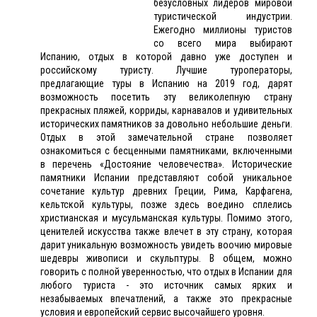
безусловных лидеров мировой
туристической индустрии.
Ежегодно миллионы туристов
со всего мира выбирают
Испанию, отдых в которой давно уже доступен и
российскому туристу. Лучшие туроператоры,
предлагающие туры в Испанию на 2019 год, дарят
возможность посетить эту великолепную страну
прекрасных пляжей, корриды, карнавалов и удивительных
исторических памятников за довольно небольшие деньги.
Отдых в этой замечательной стране позволяет
ознакомиться с бесценными памятниками, включенными
в перечень «Достояние человечества». Исторические
памятники Испании представляют собой уникальное
сочетание культур древних Греции, Рима, Карфагена,
кельтской культуры, позже здесь воедино сплелись
христианская и мусульманская культуры. Помимо этого,
ценителей искусства также влечет в эту страну, которая
дарит уникальную возможность увидеть воочию мировые
шедевры живописи и скульптуры. В общем, можно
говорить с полной уверенностью, что отдых в Испании для
любого туриста - это источник самых ярких и
незабываемых впечатлений, а также это прекрасные
условия и европейский сервис высочайшего уровня.