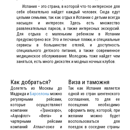
Испания – это страна, в которой что-то интересное для
себя обязательно найдет каждый человек. Сюда едут
целыми семьями, так как отдых в Испании с детьми всегда
насыщен и интересен. Здесь есть множество
развлекательных парков, а также интересных экскурсий.
Для отдыха с маленьким ребенком в Испании
предусмотрено все. Это и песчаные пляжи, и специальные
сервисы в большинстве отелей, и доступность
специального детского питания, а также современное
медицинское обслуживание. Молодежь тоже найдет чем
заняться, есть много дискотек и модных ночных клубов.
Как добраться?
Виза и таможня
Долететь из Москвы до
Так как Испания является
Мадрида и
Барселоны
можно
одной из стран шенгенского
регулярными рейсами,
соглашения, то для ее
которые осуществляют
посещения необходимо
компании
«Трансаэро»,
оформить
визу
, которой, при
«Аэрофлот» «Iberia»
и
желании можно будет
чартерными рейсами
воспользоваться для
компаний
Атлант-союз
и
поездок в соседние страны