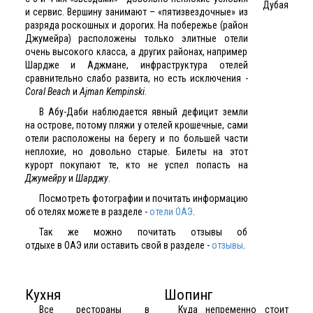
и сервис. Вершину занимают – «пятизвездочные» из
разряда роскошных и дорогих. На побережье (район
Джумейра) расположены только элитные отели
очень высокого класса, а других районах, например
Шардже и Аджмане, инфраструктура отелей
сравнительно слабо развита, но есть исключения -
Coral Beach
и
Ajman Kempinski
.
В Абу-Даби наблюдается явный дефицит земли
на острове, потому пляжи у отелей крошечные, сами
отели расположены на берегу и по большей части
неплохие, но довольно старые. Билеты на этот
курорт покупают те, кто не успел попасть на
Джумейру
и
Шарджу
.
Посмотреть фотографии и почитать информацию
об отелях можете в разделе -
отели ОАЭ
.
Так же можно почитать отзывы об
отдыхе в ОАЭ или оставить свой в разделе -
отзывы
.
Кухня
Шопинг
Все рестораны в
Куда непременно стоит