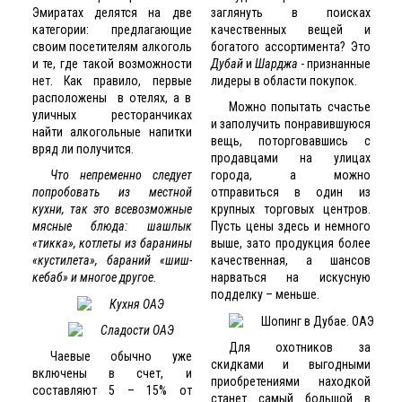
Эмиратах делятся на две
заглянуть в поисках
категории: предлагающие
качественных вещей и
своим посетителям алкоголь
богатого ассортимента? Это
и те, где такой возможности
Дубай
и
Шарджа
- признанные
нет. Как правило, первые
лидеры в области покупок.
расположены в отелях, а в
Можно попытать счастье
уличных ресторанчиках
и заполучить понравившуюся
найти алкогольные напитки
вещь, поторговавшись с
вряд ли получится.
продавцами на улицах
Что непременно следует
города, а можно
попробовать из местной
отправиться в один из
кухни, так это всевозможные
крупных торговых центров.
мясные блюда: шашлык
Пусть цены здесь и немного
«тикка», котлеты из баранины
выше, зато продукция более
«кустилета», бараний «шиш-
качественная, а шансов
кебаб» и многое другое.
нарваться на искусную
подделку – меньше.
Для охотников за
Чаевые обычно уже
скидками и выгодными
включены в счет, и
приобретениями находкой
составляют 5 – 15% от
станет самый большой в