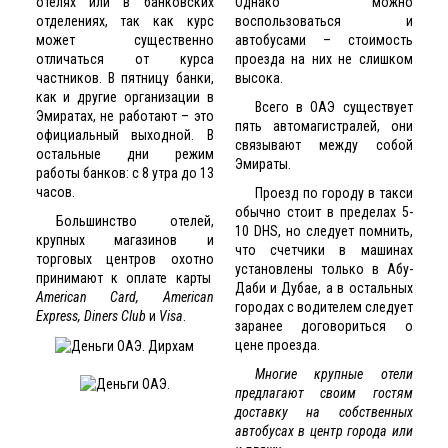
отелях или в банковских
Однако можно
отделениях, так как курс
воспользоваться и
может существенно
автобусами – стоимость
отличаться от курса
проезда на них не слишком
частников. В пятницу банки,
высока.
как и другие организации в
Всего в ОАЭ существует
Эмиратах, не работают – это
пять автомагистралей, они
официальный выходной. В
связывают между собой
остальные дни режим
Эмираты.
работы банков: с 8 утра до 13
часов.
Проезд по городу в такси
обычно стоит в пределах 5-
Большинство отелей,
10 DHS, но следует помнить,
крупных магазинов и
что счетчики в машинах
торговых центров охотно
установлены только в Абу-
принимают к оплате карты
Даби и Дубае, а в остальных
American Card, American
городах с водителем следует
Express, Diners Club
и
Visa
.
заранее договориться о
цене проезда.
Многие крупные отели
предлагают своим гостям
доставку на собственных
автобусах в центр города или