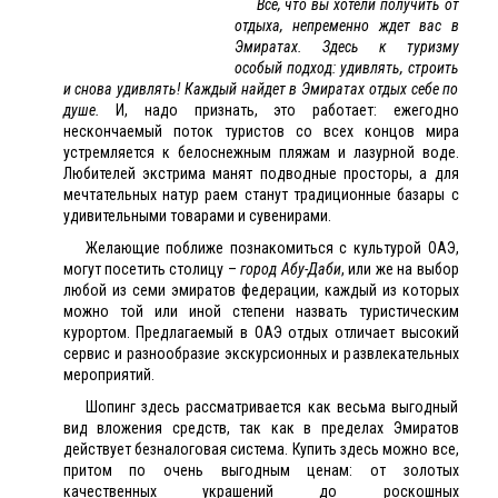
Все, что вы хотели получить от
отдыха, непременно ждет вас в
Эмиратах. Здесь к туризму
особый подход: удивлять, строить
и снова удивлять! Каждый найдет в Эмиратах отдых себе по
душе.
И, надо признать, это работает: ежегодно
нескончаемый поток туристов со всех концов мира
устремляется к белоснежным пляжам и лазурной воде.
Любителей экстрима манят подводные просторы, а для
мечтательных натур раем станут традиционные базары с
удивительными товарами и сувенирами.
Желающие поближе познакомиться с культурой
ОАЭ
,
могут посетить столицу –
город Абу-Даби
, или же на выбор
любой из семи эмиратов федерации, каждый из которых
можно той или иной степени назвать туристическим
курортом. Предлагаемый в ОАЭ отдых отличает высокий
сервис и разнообразие экскурсионных и развлекательных
мероприятий.
Шопинг здесь рассматривается как весьма выгодный
вид вложения средств, так как в пределах Эмиратов
действует безналоговая система. Купить здесь можно все,
притом по очень выгодным ценам: от золотых
качественных украшений до роскошных