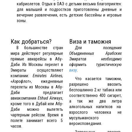
кабриолетов. Отдых в ОАЭ с детьми весьма благоприятен:
для малышей и подростков приготовлены дневные и
вечерние развлечения, есть детские бассейны и игровые
зоны.
Как добраться?
Виза и таможня
В большинстве стран
Для посещения
мира действуют регулярные
Объединенных Арабских
прямые авиарейсы в Абу-
Эмиратов необходимо
Даби. Из Москвы перелет в
оформить туристическую
Эмираты осуществляют
визу
.
компании:
Emirates Airlines,
Что касается таможни,
«Аэрофлот»
, ежедневные
разрешено ввозить
перелеты из Москвы в Абу-
беспошлинно 2 кг табака или
Даби предлагает
соответственно 400 сигарет,
авиакомпания
Etihad Airways
,
а так же два литра
кроме того в Дубай или Абу-
алкогольных напитков на
Даби можно вылететь
взрослого человека не
чартерным рейсом. Время в
мусульманского
полете занимает всего 5
вероисповедания.
часов.
Запрещено ввозить