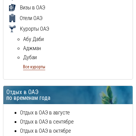
Визы в ОАЭ
Отели ОАЭ
Курорты ОАЭ
Абу Даби
Аджман
Дубаи
Рас Аль Хайма
Все курорты
Фуджейра
Шарджа
Отдых в ОАЭ
по временам года
Отдых в ОАЭ в августе
Отдых в ОАЭ в сентябре
Отдых в ОАЭ в октябре