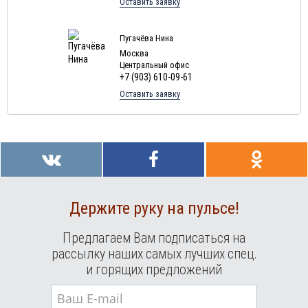
Оставить заявку
Туры в Мальдивы в августе
Туры в Маврикий в августе
Пугачёва Нина
Москва
Центральный офис
+7 (903) 610-09-61
Оставить заявку
Держите руку на пульсе!
Предлагаем Вам подписаться на
рассылку наших самых лучших спец.
и горящих предложений