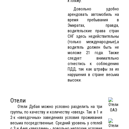
к пляжу.
Довольно удобно
арендовать автомобиль на
время пребывания в
Эмиратах, правда,
водительские права стран
СНГ здесь недействительны
(только международные),а
водитель должен быть не
моложе 21 года. Также
следует внимательно
отнестись к соблюдению
ПДД, так как штрафы за их
нарушения в стране весьма
высоки.
Отели
Отели Дубая
можно условно разделить на три
группы, по качеству и количеству «звезд». Так в 1 и
2-х «звездочных» заведениях условия проживания
весьма посредственные. Средний уровень у отелей
с 3 и 4-мя «звездами» - довольно неплохие условия