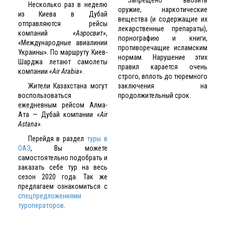
Несколько раз в неделю
оружие, наркотические
из Киева в Дубай
вещества (и содержащие их
отправляются рейсы
лекарственные препараты),
компаний
«Аэросвит»
,
порнографию и книги,
«Международные авиалинии
противоречащие исламским
Украины». По маршруту Киев-
нормам. Нарушение этих
Шарджа летают самолеты
правил карается очень
компании
«Air Arabia»
.
строго, вплоть до тюремного
Жители Казахстана могут
заключения на
воспользоваться
продолжительный срок.
ежедневным рейсом Алма-
Ата — Дубай компании
«Air
Astana»
.
Перейдя в раздел
туры в
ОАЭ
, Вы можете
самостоятельно подобрать и
заказать себе тур на весь
сезон 2020 года.
Так же
предлагаем ознакомиться с
спецпредложениями
туроператоров
.