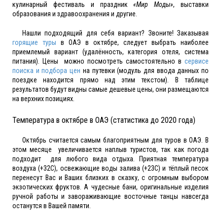
кулинарный фестиваль и праздник
«Мир Моды»
, выставки
образования и здравоохранения и другие.
Нашли подходящий для себя вариант? Звоните! Заказывая
горящие туры
в ОАЭ в октябре, следует выбрать наиболее
приемлемый вариант (удалённость, категория отеля, система
питания). Цены можно посмотреть самостоятельно в
сервисе
поиска и подбора цен
на путевки (модуль для ввода данных по
поездке находится прямо над этим текстом). В таблице
результатов будут видны самые дешевые цены, они размещаются
на верхних позициях.
Температура в октябре в ОАЭ (статистика до 2020 года)
Октябрь считается самым благоприятным для туров в ОАЭ. В
этом месяце увеличивается наплыв туристов, так как погода
подходит для любого вида отдыха. Приятная температура
воздуха (+32С), освежающие воды залива (+23С) и тёплый песок
перенесут Вас и Ваших близких в сказку, с огромным выбором
экзотических фруктов. А чудесные бани, оригинальные изделия
ручной работы и завораживающие восточные танцы навсегда
останутся в Вашей памяти.