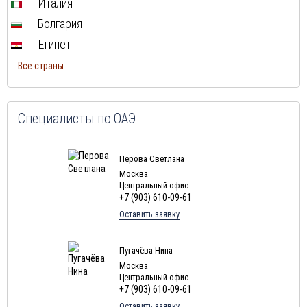
Италия
Туры в Индию в августе
Болгария
Туры в Марокко в августе
Египет
Туры в Тунис в августе
Все страны
Туры в
Шри-Ланка
в августе
Туры в Норвегию в августе
Туры в Россию в августе
Специалисты по ОАЭ
Туры в Мексику в августе
Туры в Кубу в августе
Перова Светлана
Москва
Туры в
Доминиканская Республика
в августе
Центральный офис
+7 (903) 610-09-61
Туры в Грецию в августе
Оставить заявку
Туры в Мальдивы в августе
Туры в Маврикий в августе
Пугачёва Нина
Москва
Центральный офис
+7 (903) 610-09-61
Оставить заявку