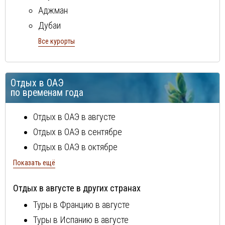
Аджман
Дубаи
Рас Аль Хайма
Все курорты
Фуджейра
Шарджа
Отдых в ОАЭ
по временам года
Отдых в ОАЭ в августе
Отдых в ОАЭ в сентябре
Отдых в ОАЭ в октябре
Отдых в ОАЭ в ноябре
Показать ещё
Отдых в ОАЭ в декабре
Отдых в августе в других странах
Отдых в ОАЭ в январе
Туры в Францию в августе
Отдых в ОАЭ в феврале
Туры в Испанию в августе
Отдых в ОАЭ в марте