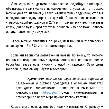
Для отдыха с детьми великолепно подойдут аквапарки,
обещающие грандиозные приключения. Спускаясь по горках,
можно увидеть плавающих акул. «Aquaventure» задумано, чтоб вы
преодолевали одну горку за другой. Одна из них называется
«прыжок судьбы», длиной в 27,5 м – практически вертикальный
спуск, далее пулей пролетаете в тоннель, что проложен сквозь
лагуну, наполненную акулами.
Здесь можно сплавится по реке, петляющей в тропических
лесах, длинной в 2-3км с высокими порогами.
Если эти варианты развлечений вам не по вкусу, то можете
повалятся под ласковыми лучами солнышка на пляже возле
бассейна. Везде есть киоски с едой и кафешки. Зато дети
(особенно, мальчики) – будут в восторге!
Кроме этих нескольких перечисленных вариантов
развлечений, в октябре проводятся в Арабских Эмиратах
культурные мероприятия.
Наиболее значительное –
Кинофестиваль
Абу-Даби
. Сюда кинематографы и
режиссеры со всего мира привозят свои картины.
Кроме этого, есть другие фестивали и выставки. К примеру –