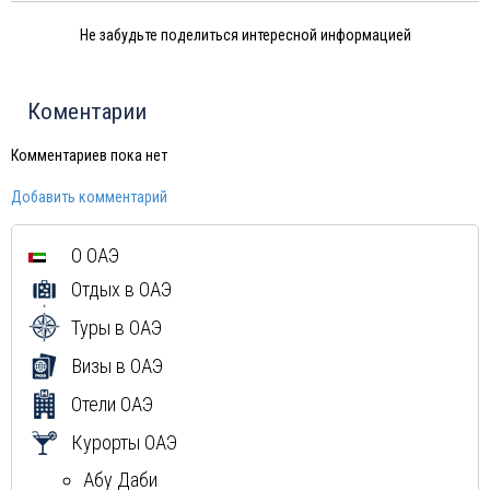
Чехия
Не забудьте поделиться интересной информацией
Финляндия
Черногория
Израиль
Коментарии
Индия
Тунис
Комментариев пока нет
Шри-Ланка
Добавить комментарий
Китай
Вьетнам
О ОАЭ
Мексика
Отдых в ОАЭ
Куба
Доминиканская Республика
Туры в ОАЭ
Греция
Визы в ОАЭ
Мальдивы
Отели ОАЭ
Курорты ОАЭ
Абу Даби