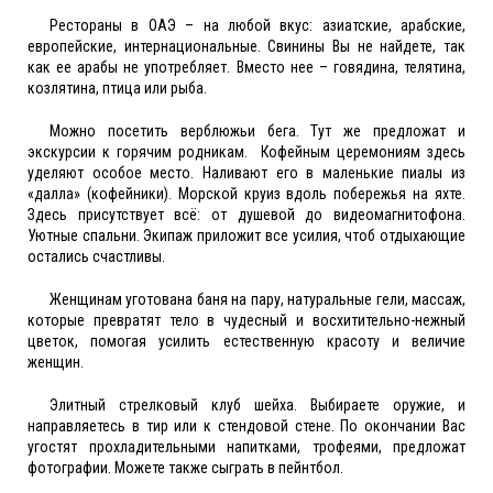
Рестораны в ОАЭ – на любой вкус: азиатские, арабские,
европейские, интернациональные. Свинины Вы не найдете, так
как ее арабы не употребляет. Вместо нее – говядина, телятина,
козлятина, птица или рыба.
Можно посетить верблюжьи бега. Тут же предложат и
экскурсии к горячим родникам. Кофейным церемониям здесь
уделяют особое место. Наливают его в маленькие пиалы из
«далла» (кофейники). Морской круиз вдоль побережья на яхте.
Здесь присутствует всё: от душевой до видеомагнитофона.
Уютные спальни. Экипаж приложит все усилия, чтоб отдыхающие
остались счастливы.
Женщинам уготована баня на пару, натуральные гели, массаж,
которые превратят тело в чудесный и восхитительно-нежный
цветок, помогая усилить естественную красоту и величие
женщин.
Элитный стрелковый клуб шейха. Выбираете оружие, и
направляетесь в тир или к стендовой стене. По окончании Вас
угостят прохладительными напитками, трофеями, предложат
фотографии. Можете также сыграть в пейнтбол.