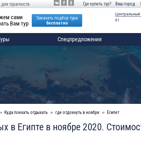
Где купить тур?
Ваш город
 для турагенств
Центральный
жем сами
Заказать подбор тура
61
ать Вам тур
бесплатно
Туры
Спецпредложения
Куда поехать отдыхать
где отдохнуть в ноябре
Египет
х в Египте в ноябре 2020. Стоимос