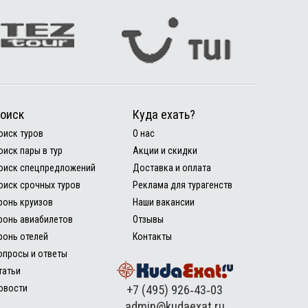
оиск
Куда ехать?
оиск туров
О нас
оиск пары в тур
Акции и скидки
оиск спецпредложений
Доставка и оплата
оиск срочных туров
Реклама для турагенств
ронь круизов
Наши вакансии
ронь авиабилетов
Отзывы
ронь отелей
Контакты
опросы и ответы
татьи
овости
+7 (495) 926‑43‑03
admin@kudaexat.ru