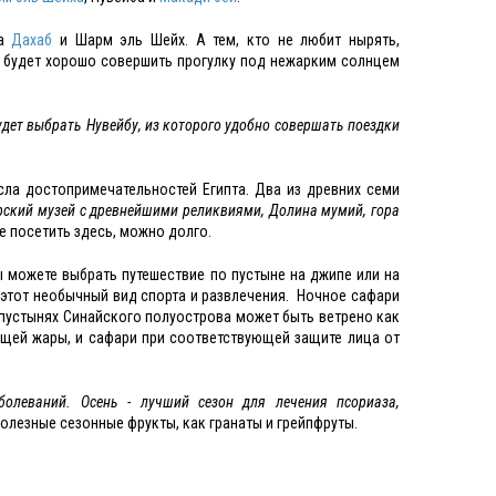
га
Дахаб
и Шарм эль Шейх. А тем, кто не любит нырять,
й будет хорошо совершить прогулку под нежарким солнцем
удет выбрать Нувейбу, из которого удобно совершать поездки
ла достопримечательностей Египта. Два из древних семи
рский музей с древнейшими реликвиями, Долина мумий, гора
е посетить здесь, можно долго.
ы можете выбрать путешествие по пустыне на джипе или на
е этот необычный вид спорта и развлечения. Ночное сафари
в пустынях Синайского полуострова может быть ветрено как
ющей жары, и сафари при соответствующей защите лица от
олеваний. Осень - лучший сезон для лечения псориаза,
полезные сезонные фрукты, как гранаты и грейпфруты.