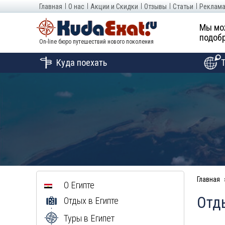
Главная
О нас
Акции и Скидки
Отзывы
Статьи
Реклама
Мы мо
подобр
On-line бюро путешествий нового поколения
Куда поехать
Главная
О Египте
Отды
Отдых в Египте
Туры в Египет