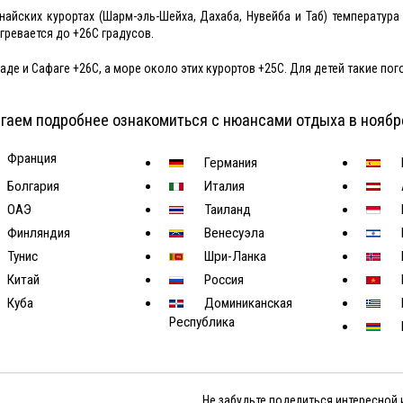
найских курортах (Шарм-эль-Шейха, Дахаба, Нувейба и Таб) температура
гревается до +26С градусов.
гаде и Сафаге +26С, а море около этих курортов +25С. Для детей такие п
гаем подробнее ознакомиться с нюансами отдыха в ноябр
Франция
Германия
Болгария
Италия
ОАЭ
Таиланд
Финляндия
Венесуэла
Тунис
Шри-Ланка
Китай
Россия
Куба
Доминиканская
Республика
Не забудьте поделиться интересной