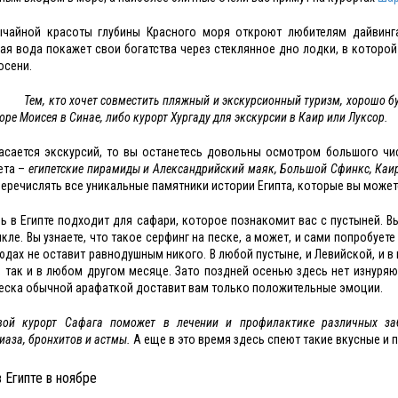
ычайной красоты глубины Красного моря откроют любителям дайвин
ая вода покажет свои богатства через стеклянное дно лодки, в которо
осени.
Тем, кто хочет совместить пляжный и экскурсионный туризм, хорошо б
горе Моисея в Синае, либо курорт Хургаду для экскурсии в Каир или Луксор.
асается экскурсий, то вы останетесь довольны осмотром большого чис
ета –
египетские пирамиды и Александрийский маяк, Большой Сфинкс, Каи
еречислять все уникальные памятники истории Египта, которые вы может
ь в Египте подходит для сафари, которое познакомит вас с пустыней. В
кле. Вы узнаете, что такое серфинг на песке, а может, и сами попробует
юдах не оставит равнодушным никого. В любой пустыне, и Левийской, и 
, так и в любом другом месяце. Зато поздней осенью здесь нет изнуря
песка обычной арафаткой доставит вам только положительные эмоции.
вой курорт Сафага поможет в лечении и профилактике различных заб
иаза, бронхитов и астмы.
А еще в это время здесь спеют такие вкусные и 
 Египте в ноябре