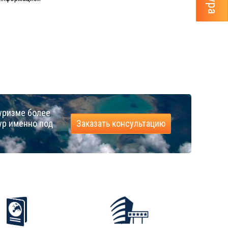
уризме более
ур именно под
Заказать консультацию