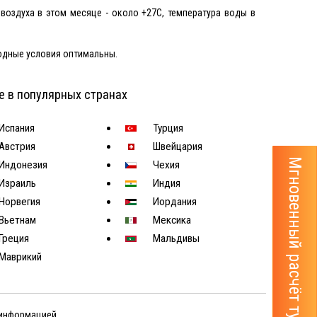
 воздуха в этом месяце - около +27С, температура воды в
огодные условия оптимальны.
е в популярных странах
Испания
Турция
Австрия
Швейцария
Мгновенный расчёт тура
Индонезия
Чехия
Израиль
Индия
Норвегия
Иордания
Вьетнам
Мексика
Греция
Мальдивы
Маврикий
 информацией