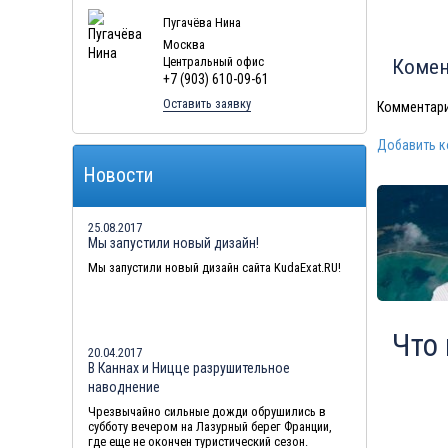
Туры в Мальдивы в августе
Пугачёва Нина
Москва
Туры в Маврикий в августе
Центральный офис
Комен
+7 (903) 610-09-61
Оставить заявку
Комментари
Добавить 
Новости
25.08.2017
Мы запустили новый дизайн!
Мы запустили новый дизайн сайта KudaExat.RU!
Что
20.04.2017
В Каннах и Ницце разрушительное
наводнение
Чрезвычайно сильные дожди обрушились в
субботу вечером на Лазурный берег Франции,
где еще не окончен туристический сезон.