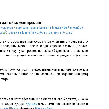
на данный момент времени:
стах способствует пляжному отдыху: летнего чрезмерного
в последний месяц осени сюда хорошо ехать с детьми:
ьных каникул уже прошел, на пляжах будет намного меньше
и соответствующей экипировке: сейчас гораздо комфортнее
тей
, к тому же толп путешественников в ноябре уже нет, а
ремя несколько ниже летних. Осенью 2020 года картина вряд
 море.
честву ваших требований и размеру вашего бюджета, и наша
пте хорош курорт
Хургада
с чистыми песчаными пляжами и
м эль Шейха
, Нувейба и
Макади бей
.