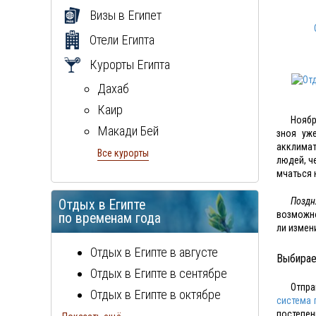
Визы в Египет
Отели Египта
Курорты Египта
Дахаб
Каир
Нояб
Макади Бей
зноя уж
акклимат
Марса Алам
Все курорты
людей, ч
Хургада
мчаться 
Шарм Эль Шейх
Поздн
Отдых в Египте
Эль Гуна
возможно
по временам года
ли измен
Отдых в Египте в августе
Выбирае
Отдых в Египте в сентябре
Отпра
Отдых в Египте в октябре
система 
постепен
Отдых в Египте в ноябре