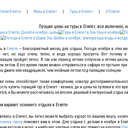
Отели Египта
|
Визы в Египет
|
Туры в Египет
|
О Египте
Лучшие цены на туры в Египет, все включено, 
рь в
Египте
– благоприятный месяц для отдыха. Погода ноября в этих ме
е нет, но еще очень тепло, и вода хорошо прогрета. Вот почему 
изация пройдет легко. А так как период летних отпусков и летних школ
ем летом. В это время также можно отправиться в сафари по пустыне пр
на джипе или квадрацикле, чем знойным летом под палящим солнцем.
яя осень способствует также комфортному осмотру достопримечательнос
сть купить горящий тур в Египет - велика, да и цены на путевки в это в
ится, и Вы можете рассчитывать на вполне дешевый и интересный отдых на
м вариант осеннего отдыха в Египте
вляясь в Египет, вы легко можете выбрать курорт по вашему вкусу, коли
поиска туров
поможет вам в этом. Для отдыха с детьми в ноябре в Еги
ным входом в море, а наиболее элитные отели вас примут на курортах
Шар