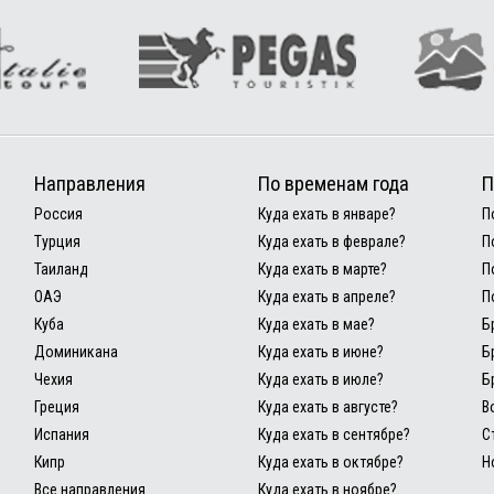
Направления
По временам года
П
Россия
Куда ехать в январе?
П
Турция
Куда ехать в феврале?
П
Таиланд
Куда ехать в марте?
П
ОАЭ
Куда ехать в апреле?
П
Куба
Куда ехать в мае?
Б
Доминикана
Куда ехать в июне?
Б
Чехия
Куда ехать в июле?
Б
Греция
Куда ехать в августе?
В
Испания
Куда ехать в сентябре?
С
Кипр
Куда ехать в октябре?
Н
Все направления
Куда ехать в ноябре?