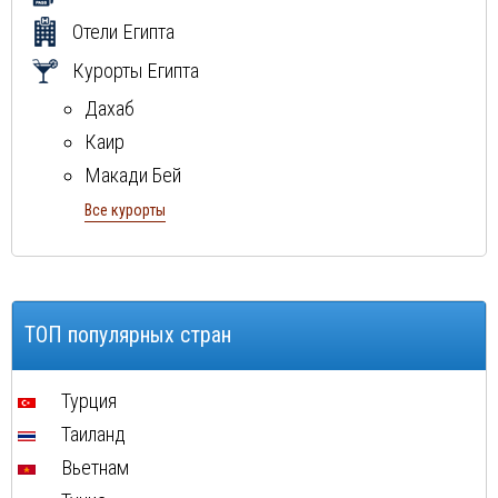
Отели Египта
Курорты Египта
Дахаб
Каир
Макади Бей
Марса Алам
Все курорты
Хургада
Шарм Эль Шейх
Эль Гуна
ТОП популярных стран
Турция
Таиланд
Вьетнам