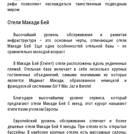
рифы позволяют наслаждаться таинственным подводным
миром.
Отели Макади Бей
Высочайший уровень обслуживания и развитая
инфраструктура – это основные черты, отличающие
отели
Макади Бей
. Еще одна особенностей отельной базы – ее
сравнительно молодой возраст.
В Макади Бэй (Египет) отели расположены вдоль уединенных
пляжей. Отельная база включает в себя несколько крупных
гостиничных объединений, самыми значимыми из которых
является
Мадинат Макади
, образованное немецкой и
французской системами
Sol Y Mar, Jaz
и
Iberotel
.
Благодаря высочайшему уровню сервиса, который
предлагают
отели Макади Бей 5 звезд
, этот курорт называют
египетским уголком Европы.
Европейский уровень обслуживания отличает и более
дешевые
отели Макади Бей 4 звезды
. При отелях есть открытые
бассейны. В наиболее крупных отелях есть массажные салоны,