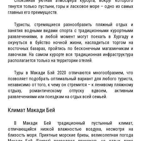
Спокойная уютная атмосфера курорта, вокруг которого
тянутся только пустыни, горы и ласковое море – одно из самых
главных его преимуществ.
Туристы, стремящиеся разнообразить пляжный отдых и
занятия водными видами спорта с традиционными курортными
развлечениями, в любой момент могут поехать в Хургаду и
окунуться в буйство ночной жизни, насладиться торгом на
восточных базарах, пройтись по бесконечным магазинчикам и
лавочкам. На самом курорте вся традиционная инфраструктура
располагается только на территории отелей.
Туры в Макади Бэй 2020 отличаются многообразием, что
позволяет подобрать оптимальный вариант для любого туриста,
независимо от того, к чему он стремится – к ленивому пляжному
отдыху, романтическому отпуску вдвоем, активным
развлечениями или поездкам на отдых всей семьей.
Климат Макади Бей
В Макади Бей традиционный пустынный климат,
отличающийся низкой влажностью воздуха, несмотря на
близость моря. Приятные морские бризы, великолепная погода