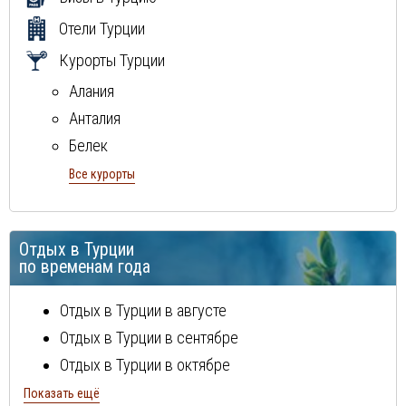
Отели Турции
Курорты Турции
Алания
Анталия
Белек
Бодрум
Все курорты
Кемер
Кунду
Отдых в Турции
Мармарис
по временам года
Сиде
Отдых в Турции в августе
Отдых в Турции в сентябре
Отдых в Турции в октябре
Отдых в Турции в ноябре
Показать ещё