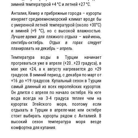
зимней температурой +4 °C и летней +27 °C.
Анталия, Кемер и прибрежные города – курорты
изнуряет средиземноморский климат вроде бы
с умеренной летней температурой (около +30°C)
и зимней (+9 °C), но с высокой влажностью.
Лучшее время для пляжного отдыха – май-июнь,
сентябрь-октябрь. Отдых в горах следует
планировать на декабрь – апрель.
Температура воды в Турции начинает
прогреваться уже в апреле (+20...+23 градуса), в
мае уже +24, а к августу нагревается до +29
градусов. В зимний период, с декабря по март от
+16 до +19 градусов. Купальный сезон в Турции
самый длинный из всех европейских курортов.
Он длится с апреля по начало октября. На юге
вода всегда на 3-4 градуса теплее чем на
курортах Эгейского моря, поэтому если
отдыхать в Турции в апреле-мае или октябре
стоит выбирать курорты рядом с Анталией. В
высокий сезон температура моря везде
комфортна для купания.