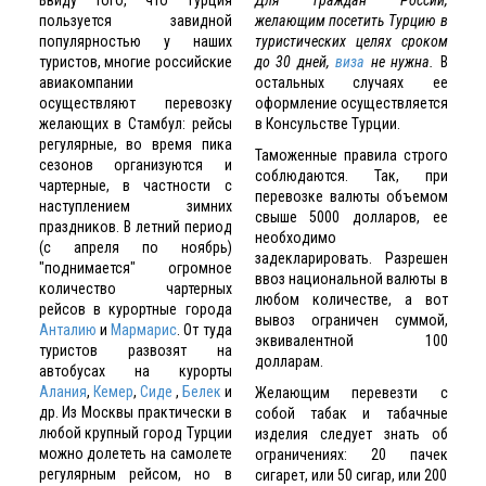
пользуется завидной
желающим посетить Турцию в
популярностью у наших
туристических целях сроком
туристов, многие российские
до 30 дней,
виза
не нужна.
В
авиакомпании
остальных случаях ее
осуществляют перевозку
оформление осуществляется
желающих в Стамбул: рейсы
в Консульстве Турции.
регулярные, во время пика
Таможенные правила строго
сезонов организуются и
соблюдаются. Так, при
чартерные, в частности с
перевозке валюты объемом
наступлением зимних
свыше 5000 долларов, ее
праздников. В летний период
необходимо
(с апреля по ноябрь)
задекларировать. Разрешен
"поднимается" огромное
ввоз национальной валюты в
количество чартерных
любом количестве, а вот
рейсов в курортные города
вывоз ограничен суммой,
Анталию
и
Мармарис
. От туда
эквивалентной 100
туристов развозят на
долларам.
автобусах на курорты
Алания
,
Кемер
,
Сиде
,
Белек
и
Желающим перевезти с
др. Из Москвы практически в
собой табак и табачные
любой крупный город Турции
изделия следует знать об
можно долететь на самолете
ограничениях: 20 пачек
регулярным рейсом, но в
сигарет, или 50 сигар, или 200