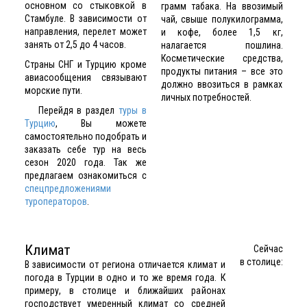
основном со стыковкой в
грамм табака. На ввозимый
Стамбуле. В зависимости от
чай, свыше полукилограмма,
направления, перелет может
и кофе, более 1,5 кг,
занять от 2,5 до 4 часов.
налагается пошлина.
Косметические средства,
Страны СНГ и Турцию кроме
продукты питания – все это
авиасообщения связывают
должно ввозиться в рамках
морские пути.
личных потребностей.
Перейдя в раздел
туры в
Турцию
, Вы можете
самостоятельно подобрать и
заказать себе тур на весь
сезон 2020 года.
Так же
предлагаем ознакомиться с
спецпредложениями
туроператоров
.
Климат
Сейчас
в столице:
В зависимости от региона отличается климат и
погода в Турции в одно и то же время года. К
примеру, в столице и ближайших районах
господствует умеренный климат со средней