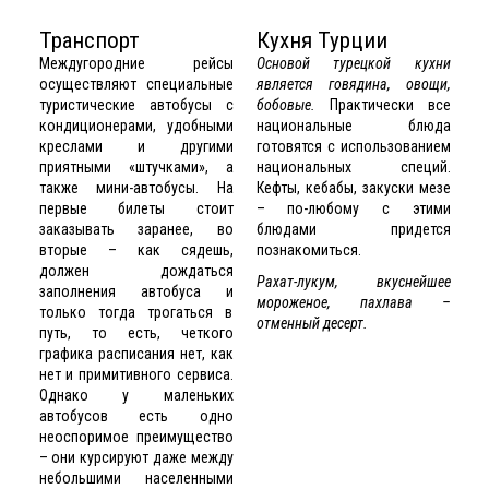
Транспорт
Кухня Турции
Междугородние рейсы
Основой турецкой кухни
осуществляют специальные
является говядина, овощи,
туристические автобусы с
бобовые.
Практически все
кондиционерами, удобными
национальные блюда
креслами и другими
готовятся с использованием
приятными «штучками», а
национальных специй.
также мини-автобусы. На
Кефты, кебабы, закуски мезе
первые билеты стоит
– по-любому с этими
заказывать заранее, во
блюдами придется
вторые – как сядешь,
познакомиться.
должен дождаться
Рахат-лукум, вкуснейшее
заполнения автобуса и
мороженое, пахлава –
только тогда трогаться в
отменный десерт.
путь, то есть, четкого
графика расписания нет, как
нет и примитивного сервиса.
Однако у маленьких
автобусов есть одно
неоспоримое преимущество
– они курсируют даже между
небольшими населенными