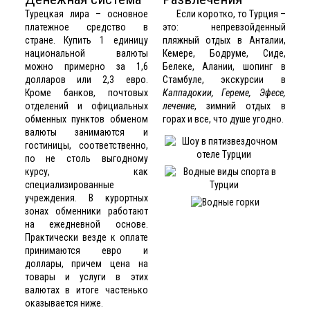
Турецкая лира – основное
Если коротко, то Турция –
платежное средство в
это: непревзойденный
стране. Купить 1 единицу
пляжный отдых в
Анталии
,
национальной валюты
Кемере
,
Бодруме
,
Сиде
,
можно примерно за 1,6
Белеке
,
Алании
, шопинг в
долларов или 2,3 евро.
Стамбуле, экскурсии в
Кроме банков, почтовых
Каппадокии, Гереме, Эфесе,
отделений и официальных
лечение
, зимний отдых в
обменных пунктов обменом
горах
и все, что душе угодно.
валюты занимаются и
гостиницы, соответственно,
по не столь выгодному
курсу, как
специализированные
учреждения. В курортных
зонах обменники работают
на ежедневной основе.
Практически везде к оплате
принимаются евро и
доллары, причем цена на
товары и услуги в этих
валютах в итоге частенько
оказывается ниже.