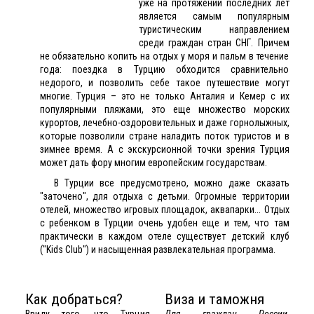
уже на протяжении последних лет
является самым популярным
туристическим направлением
среди граждан стран СНГ. Причем
не обязательно копить на отдых у моря и пальм в течение
года: поездка в Турцию обходится сравнительно
недорого, и позволить себе такое путешествие могут
многие. Турция – это не только
Анталия
и
Кемер
с их
популярными пляжами, это еще множество морских
курортов, лечебно-оздоровительных и даже горнолыжных,
которые позволили стране наладить поток туристов и в
зимнее время. А с экскурсионной точки зрения Турция
может дать фору многим европейским государствам.
В Турции все предусмотрено, можно даже сказать
"заточено", для отдыха с детьми. Огромные территории
отелей, множество игровых площадок, аквапарки... Отдых
с ребенком в Турции очень удобен еще и тем, что там
практически в каждом отеле существует детский клуб
("Kids Club") и насыщенная развлекательная программа.
Как добраться?
Виза и таможня
Ввиду того, что Турция
Для граждан России,