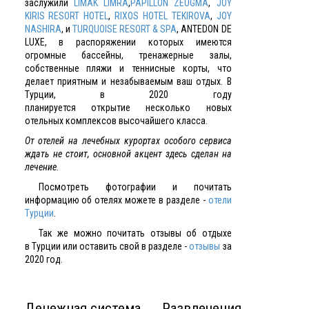
заслужили
LIMAK LIMRA
,
PAPILLON ZEUGMA
,
JOY
KIRIS RESORT HOTEL
,
RIXOS HOTEL TEKIROVA
,
JOY
NASHIRA
, и
TURQUOISE RESORT & SPA
, ANTEDON DE
LUXE, в распоряжении которых имеются
огромные бассейны, тренажерные залы,
собственные пляжи и теннисные корты, что
делает приятным и незабываемым ваш отдых. В
Турции, в 2020 году
планируется открытие несколько новых
отельных комплексов высочайшего класса.
От отелей на лечебных курортах особого сервиса
ждать не стоит, основной акцент здесь сделан на
лечение.
Посмотреть фотографии и почитать
информацию об отелях можете в разделе -
отели
Турции
.
Так же можно почитать отзывы об отдыхе
в Турции или оставить свой в разделе -
отзывы
за
2020 год.
Денежная система
Развлечения