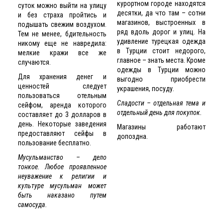
курортном городе находятся
суток можно выйти на улицу
десятки, да что там – сотни
и без страха пройтись и
магазинов, выстроенных в
подышать свежим воздухом.
ряд вдоль дорог и улиц. На
Тем не менее, бдительность
удивление турецкая одежда
никому еще не навредила:
в Турции стоит недорого,
мелкие кражи все же
главное – знать места. Кроме
случаются.
одежды в Турции можно
Для хранения денег и
выгодно приобрести
ценностей следует
украшения, посуду.
пользоваться отельным
Сладости – отдельная тема и
сейфом, аренда которого
отдельный день для покупок.
составляет до 3 долларов в
день. Некоторые заведения
Магазины работают
предоставляют сейфы в
допоздна.
пользование бесплатно.
Мусульманство – дело
тонкое. Любое проявленное
неуважение к религии и
культуре мусульман может
быть наказано путем
самосуда.