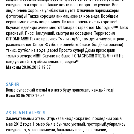
ежедневно и хорошо!!! Также почти все говорят по русски. Все
люди очень хорошие улыбаются шутят. Отличные парикмахеры,
фотографы! Также хорошая анимационная команда. Вообщем
сервис мне очень понравился. Питание очень очень хорошее!
Вкусная еда! Еды очень много!Повара стараются. Молодцы!!!!! Пляж
красивый. Пирс Наилучший, смотря на соседние. Территория
ОГРОМНАЯ!!!! Также нравится "мини клуб" , там дети рисуют, играют,
развлекаются. Спорт: Футбол, волейбол, баскетбол,(настольный)
тенис, футбол на воде, дартс! Просто супер! Дома приходили
только вечером!!!!!!! Скучно не было!!! СПАСИБО!!! ОТЕЛЬ 5+++!!! На
следуюущий год обязательно приедем!!!
Максим
20.06.2013 19:57
SAPHIR
Ваще суперский отель! я в него буду принзжать каждый год!
Вика
03.06.2013 16:56
ASTERIA ELITA RESORT
Замечательный отель. Отдыхала неоднократно, последний раз в
мае 2012 года. Номер был в бунгало,уютный, прсторный,убирались
ежедневно, мыло, шампуни, бальзамы всегда в наличии,