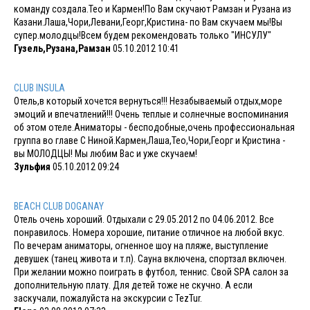
команду создала.Тео и Кармен!По Вам скучают Рамзан и Рузана из
Казани.Лаша,Чори,Левани,Георг,Кристина- по Вам скучаем мы!Вы
супер.молодцы!Всем будем рекомендовать только "ИНСУЛУ"
Гузель,Рузана,Рамзан
05.10.2012 10:41
CLUB INSULA
Отель,в который хочется вернуться!!! Незабываемый отдых,море
эмоций и впечатлений!!! Очень теплые и солнечные воспоминания
об этом отеле.Аниматоры - бесподобные,очень профессиональная
группа во главе С Ниной.Кармен,Лаша,Тео,Чори,Георг и Кристина -
вы МОЛОДЦЫ! Мы любим Вас и уже скучаем!
Зульфия
05.10.2012 09:24
BEACH CLUB DOGANAY
Отель очень хороший. Отдыхали с 29.05.2012 по 04.06.2012. Все
понравилось. Номера хорошие, питание отличное на любой вкус.
По вечерам аниматоры, огненное шоу на пляже, выступление
девушек (танец живота и т.п). Сауна включена, спортзал включен.
При желании можно поиграть в футбол, теннис. Свой SPA салон за
дополнительную плату. Для детей тоже не скучно. А если
заскучали, пожалуйста на экскурсии с TezTur.