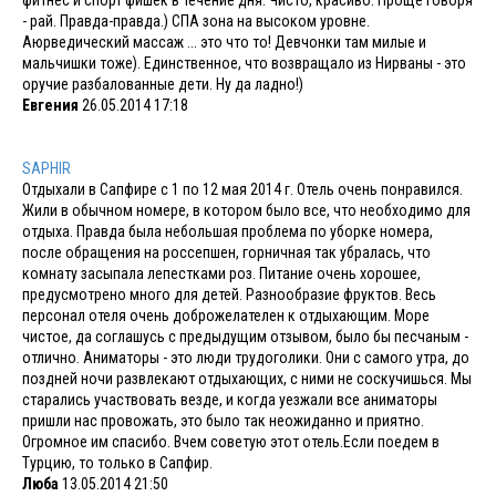
- рай. Правда-правда.) СПА зона на высоком уровне.
Аюрведический массаж ... это что то! Девчонки там милые и
мальчишки тоже). Единственное, что возвращало из Нирваны - это
оручие разбалованные дети. Ну да ладно!)
Евгения
26.05.2014 17:18
SAPHIR
Отдыхали в Сапфире с 1 по 12 мая 2014 г. Отель очень понравился.
Жили в обычном номере, в котором было все, что необходимо для
отдыха. Правда была небольшая проблема по уборке номера,
после обращения на россепшен, горничная так убралась, что
комнату засыпала лепестками роз. Питание очень хорошее,
предусмотрено много для детей. Разнообразие фруктов. Весь
персонал отеля очень доброжелателен к отдыхающим. Море
чистое, да соглашусь с предыдущим отзывом, было бы песчаным -
отлично. Аниматоры - это люди трудоголики. Они с самого утра, до
поздней ночи развлекают отдыхающих, с ними не соскучишься. Мы
старались участвовать везде, и когда уезжали все аниматоры
пришли нас провожать, это было так неожиданно и приятно.
Огромное им спасибо. Вчем советую этот отель.Если поедем в
Турцию, то только в Сапфир.
Люба
13.05.2014 21:50