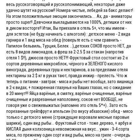
весь русскоговорящий и русскопонимающий, некоторые даже
удачно шутят на русском!! Номера чистые, лебедей за бакс делают!
На этом положительные эмоции закончились.... Ах, да - аниматоры
просто super!! Девчонки выкладываются на 1000%, детишки от них
в диком восторге!! Итак, Вы приехали в отель 5+, что мы имеем -
для эстетов (не буду начинать с алкоголя) : детское меню - 2 вида
гарнира и 1 вид мяса на обед (поверьте есть с чем сравнить -
Папилон бельвиль, Турция, Белек ...),детских СОКОВ просто НЕТ, да
есть 8 видов лимонадов, а фреш за 2-2.5 $ за стакан (напротив
отеля 1 $!!), джюсов просто НЕТ!!! Фруктовый стол состоит из 2-х
сортов деревянных микрояблок, чёрного и ЗЕЛЁНОГО кислого
винограда, деревянных груш и нектаринов, а за пределами отеля
нектарины за 2 $ кг в руках тают, правда инжир - прелесть. Что ж
теперь о питании - завтрак - мяса и рыбы нет вообще, зато яишница
в 2-х видах, + пожаренная глазунья на Ваших глазах, но с ожидание
в 20 минут!!! Яйца варёные, в смятку, варёные очищенные, варёные
очищенные и разрезанные наполовину, соков нет ВООБЩЕ, не
говоря уже о свежевыжатых (напомню это отель 5*+).. Зато есть
порезанные грейпфрут и апельсин (по вкусу абхазские) обед - мясо
только с детского меню (страждущие воровали мясные паровые
шарики), один вид рыбы... Фруктовый стол - тоже дерево, + арбуз и
КИСЛАЯ дыня колхозница невозможная на вкус... ужин - 3-4 сорта
мяса, по прежнему один сорт и вид рыбы, мясо на гриле - очередь