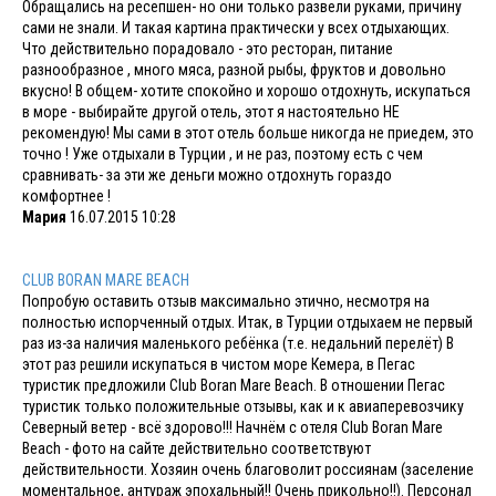
Обращались на ресепшен- но они только развели руками, причину
сами не знали. И такая картина практически у всех отдыхающих.
Что действительно порадовало - это ресторан, питание
разнообразное , много мяса, разной рыбы, фруктов и довольно
вкусно! В общем- хотите спокойно и хорошо отдохнуть, искупаться
в море - выбирайте другой отель, этот я настоятельно НЕ
рекомендую! Мы сами в этот отель больше никогда не приедем, это
точно ! Уже отдыхали в Турции , и не раз, поэтому есть с чем
сравнивать- за эти же деньги можно отдохнуть гораздо
комфортнее !
Мария
16.07.2015 10:28
CLUB BORAN MARE BEACH
Попробую оставить отзыв максимально этично, несмотря на
полностью испорченный отдых. Итак, в Турции отдыхаем не первый
раз из-за наличия маленького ребёнка (т.е. недальний перелёт) В
этот раз решили искупаться в чистом море Кемера, в Пегас
туристик предложили Club Boran Mare Beach. В отношении Пегас
туристик только положительные отзывы, как и к авиаперевозчику
Северный ветер - всё здорово!!! Начнём с отеля Club Boran Mare
Beach - фото на сайте действительно соответствуют
действительности. Хозяин очень благоволит россиянам (заселение
моментальное, антураж эпохальный!! Очень прикольно!!). Персонал