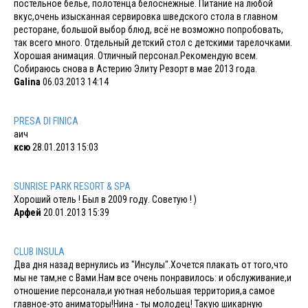
постельное бельё, полотенца белоснежные. Питание на любой
вкус,очень изысканная сервировка шведского стола в главном
ресторане, большой выбор блюд, всё не возможно попробовать,
так всего много. Отдельный детский стол с детскими тарелочками.
Хорошая анимация. Отличный персонал.Рекомендую всем.
Собираюсь снова в Астерию Элиту Резорт в мае 2013 года.
Galina
06.03.2013 14:14
PRESA DI FINICA
аич
ксю
28.01.2013 15:03
SUNRISE PARK RESORT & SPA
Хороший отель ! Был в 2009 году. Советую ! )
Арфей
20.01.2013 15:39
CLUB INSULA
Два дня назад вернулись из "Инсулы".Хочется плакать от того,что
мы не там,не с Вами.Нам все очень понравилось: и обслуживание,и
отношение персонала,и уютная небольшая территория,а самое
главное-это аниматоры!Нина - ты молодец! Такую шикарную