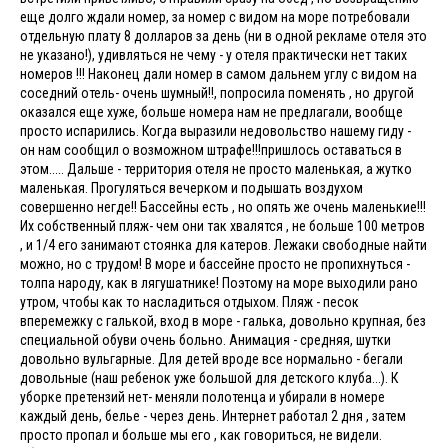
еще долго ждали номер, за номер с видом на море потребовали
отдельную плату 8 долларов за день (ни в одной рекламе отеля это
не указано!), удивляться не чему - у отеля практически нет таких
номеров !!! Наконец дали номер в самом дальнем углу с видом на
соседний отель- очень шумный!!, попросила поменять , но другой
оказался еще хуже, больше номера нам не предлагали, вообще
просто испарились. Когда выразили недовольство нашему гиду -
он нам сообщил о возможном штрафе!!!пришлось оставаться в
этом..... Дальше - территория отеля не просто маленькая, а жутко
маленькая. Прогуляться вечерком и подышать воздухом
совершенно негде!! Бассейны есть , но опять же очень маленькие!!!
Их собственный пляж- чем они так хвалятся , не больше 100 метров
, и 1/4 его занимают стоянка для катеров. Лежаки свободные найти
можно, но с трудом! В море и бассейне просто не пропихнуться -
толпа народу, как в лягушатнике! Поэтому на море выходили рано
утром, чтобы как то насладиться отдыхом. Пляж - песок
вперемежку с галькой, вход в море - галька, довольно крупная, без
специальной обуви очень больно. Анимация - средняя, шутки
довольно вульгарные. Для детей вроде все нормально - бегали
довольные (наш ребенок уже большой для детского клуба...). К
уборке претензий нет- меняли полотенца и убирали в номере
каждый день, белье - через день. Интернет работал 2 дня , затем
просто пропал и больше мы его , как говориться, не видели.