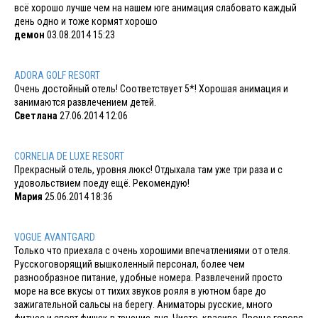
всё хорошо лучше чем на нашем юге анимация слабовато каждый
день одно и тоже кормят хорошо
демон
03.08.2014 15:23
ADORA GOLF RESORT
Очень достойный отель! Соответствует 5*! Хорошая анимация и
занимаются развлечением детей.
Светлана
27.06.2014 12:06
CORNELIA DE LUXE RESORT
Прекрасный отель, уровня люкс! Отдыхала там уже три раза и с
удовольствием поеду ещё. Рекомендую!
Мария
25.06.2014 18:36
VOGUE AVANTGARD
Только что приехала с очень хорошими впечатлениями от отеля.
Русскоговорящий вышколенный персонал, более чем
разнообразное питание, удобные номера. Развлечений просто
море на все вкусы от тихих звуков рояля в уютном баре до
зажигательной сальсы на берегу. Аниматоры русские, много
фитнес и спорт фишек в течение дня. Чисто, красиво. Проще говоря