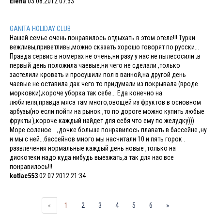
Elena
03.08.2012 07:33
GANITA HOLIDAY CLUB
Нашей семье очень понравилось отдыхать в этом отеле!!! Турки
вежливы,приветливы,можно сказать хорошо говорят по русски...
Правда сервис в номерах не очень,ни разу у нас не пылесосили ,в
первый день положила чаевые,ни чего не сделали ,только
застелили кровать и просушили пол в ванной,на другой день
чаевые не оставила дак чего то придумали из покрывала (вроде
морковки),короче уборка так себе... Еда конечно на
любителя,правда мяса там много,овощей из фруктов в основном
арбузы(но если пойти на рынок ,то по дороге можно купить любые
фрукты ),короче каждый найдет для себя что ему по желудку)))
Море соленое ...,дочке больше понравилось плавать в бассейне ,ну
и мы с ней...бассейнов много мы насчитали 10 и пять горок .
развлечения нормальные каждый день новые ,только на
дискотеки надо куда нибудь выезжать,а так для нас все
понравилось!!!
kotlac553
02.07.2012 21:34
«
1
2
3
4
5
6
»