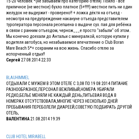
15-20 человек *(не забываем про категорию отеля). Пойло - всё
приличное (не местное) бухло платное (5+!!!!!) местное пить ни один
желудок не выдержит - проверено!! + ложка дёктя на отъезд -
несмотря на предупреждение накануне отъезда представителем
туроператора персонала ресепшена о выдаче сух. пая для ребёнка
в связи с ранним отъездом, чернож___е просто "забыли" об этом..
Мы конечно доехали до Антальи с минералкой, которую купили у
водителя автобуса, но незабываемое впечатление о Club Boran
Mare Beach 5*+ сохраним на всю жизнь. Спасибо отелю за
испорченный отдых!!
Сергей
27.08.2014 22:33
BLAUHIMMEL
ОТДЫХАЛИ С МУЖЕМ В ЭТОМ ОТЕЛЕ С 3,08 ПО 19 08 2014 ПИТАНИЕ
РАЗНООБРАЗНОЕ,ПЕРСОНАЛ ВЕЖЛИВЫЙ,НОМЕРА УБИРАЛИ
РЕДКО,БЕЛЬЕ МЕНЯЛИ НЕ КАЖДЫЙ ДЕНЬ,ПИТЬЕВАЯ ВОДА В
НОМЕРАХ ОТСУТСТВОВАЛА,МНОГИЕ ЧЕРЕЗ НЕСКОЛЬКО ДНЕЙ
ПРЕБЫВАНИЯ ПЕРЕБОЛЕЛИ ДИАРЕЕЙ,СОВЕТУЮ ПОДБИРАТЬ ДРУГОЙ
ОТЕЛЬ,
ВАЛЕНТИНА
21.08.2014 19:39
CLUB HOTEL MIRABELL