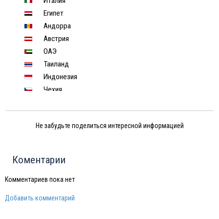
Италия
Египет
Андорра
Австрия
ОАЭ
Таиланд
Индонезия
Чехия
Финляндия
Израиль
Не забудьте поделиться интересной информацией
Индия
Тунис
Шри-Ланка
Коментарии
Китай
Россия
Комментариев пока нет
Вьетнам
Добавить комментарий
Мексика
Куба