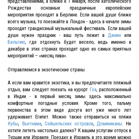
представлениями, а ближе к 1 января, после католического
Рождества основные праздничные европейские
мероприятия проходят в Берлине. Если вашей душе ближе
всего музыка, то поезжайте в Лондон - здесь в начале зимы
проходит грандиозный музыкальный фестиваль. Если вашей
душе нужен праздник - ваш путь лежит в
Данию
или
Бельгию
, где отдохнуть будет весело, ведь именно в
декабре в этих странах проходит одно из самых приятных
мероприятий – «месяц пива».
Отправляемся в экзотические страны
А если вам нравится экзотика, и вы предпочитаете пляжный
отдых, вам следует поехать на курорт
Гоа
, расположенный
в Индии - в первый месяц зимы здесь максимально
комфортные погодные условия. Кроме того, пальму
первенства в этом виде досуга вот уже много лет
удерживает Египет. Можно также отправиться на пляжи
Кубы
,
Вьетнама
,
Сейшельских островов
,
Доминиканы
. Не
хотите лететь настолько далеко? К вашим услугам отпуск в
Турции или Израиле. Поездку в Израиль в это время можно