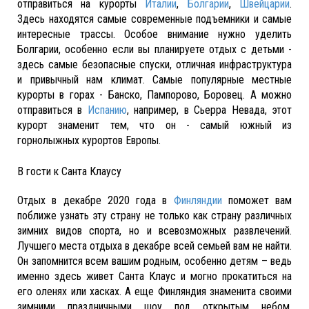
отправиться на курорты
Италии
,
Болгарии
,
Швейцарии
.
Здесь находятся самые современные подъемники и самые
интересные трассы. Особое внимание нужно уделить
Болгарии, особенно если вы планируете отдых с детьми -
здесь самые безопасные спуски, отличная инфраструктура
и привычный нам климат. Самые популярные местные
курорты в горах - Банско, Пампорово, Боровец. А можно
отправиться в
Испанию
, например, в Сьерра Невада, этот
курорт знаменит тем, что он - самый южный из
горнолыжных курортов Европы.
В гости к Санта Клаусу
Отдых в декабре 2020 года в
Финляндии
поможет вам
поближе узнать эту страну не только как страну различных
зимних видов спорта, но и всевозможных развлечений.
Лучшего места отдыха в декабре всей семьей вам не найти.
Он запомнится всем вашим родным, особенно детям – ведь
именно здесь живет Санта Клаус и могно прокатиться на
его оленях или хасках. А еще Финляндия знаменита своими
зимними праздничными шоу под открытым небом.