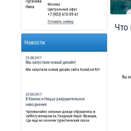
Москва
Туры в Маврикий в августе
Центральный офис
+7 (903) 610-09-61
Оставить заявку
Что
Новости
25.08.2017
Мы запустили новый дизайн!
Мы запустили новый дизайн сайта KudaExat.RU!
Вы з
20.04.2017
В Каннах и Ницце разрушительное
наводнение
Чрезвычайно сильные дожди обрушились в
субботу вечером на Лазурный берег Франции,
где еще не окончен туристический сезон.