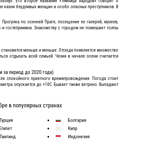
льберг
. Его второе название
«Темница народов»
говорит о
е казни блудливых женщин и особо опасных преступников. В
.
Прогулка по осенней Праге, посещение ее галерей, музеев,
а и гостеприимна. Знакомству с городом не помешают толпы
ов становится меньше и меньше. Отсюда появляется множество
ться отдыхать всей семьей. Чехия в начале осени считается
за период до 2020 года)
 для спокойного приятного времяпровождения. Погода стоит
ометра опускается до +10С. Бывает также ветрено. Выпадают
бре в популярных странах
Турция
Болгария
Египет
Кипр
Таиланд
Индонезия