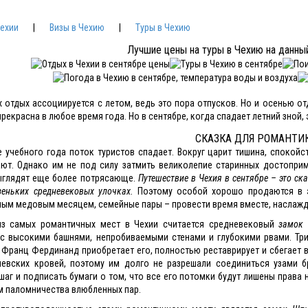
Чехии
|
Визы в Чехию
|
Туры в Чехию
Лучшие цены на туры в Чехию на данны
х отдых ассоциируется с летом, ведь это пора отпусков. Но и осенью от
 прекрасна в любое время года. Но в сентябре, когда спадает летний зно
СКАЗКА ДЛЯ РОМАНТИ
е учебного года поток туристов спадает. Вокруг царит тишина, спокой
ют. Однако им не под силу затмить великолепие старинных достопри
ыглядят еще более потрясающе.
Путешествие в Чехия в сентябре – это с
зеньких средневековых улочках.
Поэтому особой хорошо продаются в э
ым медовым месяцем, семейные пары – провести время вместе, наслажд
з самых романтичных мест в Чехии считается средневековый
замок
с высокими башнями, непробиваемыми стенами и глубокими рвами. Три
 Франц Фердинанд приобретает его, полностью реставрирует и сбегает 
евских кровей, поэтому им долго не разрешали соединиться узами б
аг и подписать бумаги о том, что все его потомки будут лишены права н
м паломничества влюбленных пар.