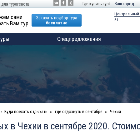
Где купить тур?
Ваш город
 для турагенств
Центральный
жем сами
Заказать подбор тура
61
ать Вам тур
бесплатно
Туры
Спецпредложения
Куда поехать отдыхать
где отдохнуть в сентябре
Чехия
х в Чехии в сентябре 2020. Стоимо