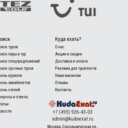
оиск
Куда ехать?
оиск туров
О нас
оиск пары в тур
Акции и скидки
оиск спецпредложений
Доставка и оплата
оиск срочных туров
Реклама для турагенств
ронь круизов
Наши вакансии
ронь авиабилетов
Отзывы
ронь отелей
Контакты
опросы и ответы
татьи
овости
+7 (495) 926‑43‑03
admin@kudaexat.ru
Москва, Сокольническая пл.,