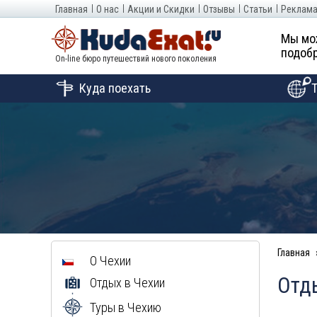
Главная
О нас
Акции и Скидки
Отзывы
Статьи
Реклама
Мы мо
подобр
On-line бюро путешествий нового поколения
Куда поехать
Главная
О Чехии
Отды
Отдых в Чехии
Туры в Чехию