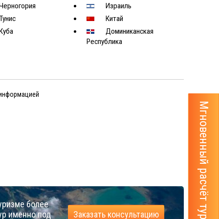
Черногория
Израиль
Тунис
Китай
Куба
Доминиканская
Республика
 информацией
Мгновенный расчёт тура
уризме более
ур именно под
Заказать консультацию