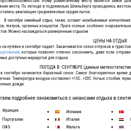
 противоположностью этому романтичному месту является
замок Шпи
ении места. По легенде в подземельях Шпильберга проводились жестоки
остались ужасающие средневековые орудия пыток.
В сентябре семейный отдых, также, оставит незабываемые впечатления
ов, театров, органных концертов. Прага осенью особенно очаровательн
стов. Можно наслаждаться размеренным отдыхом.
ЦЕНЫ НА ОТДЫХ
 на путевки в сентябре падает. Заканчивается сезон отпусков и турист
редложений
, которые позволят отлично сэкономить, даже если отправи
амых доступных маршрутов для отдыха.
ПОГОДА В СЕНТЯБРЕ (данные метеостатистики 
 в сентябре начинается бархатный сезон. Самое благоприятное время
нечная. Температура воздуха составляет +15С…+20С. Ночью столбик терм
енные дожди.
гаем подробнее ознакомиться с нюансами отдыха в сентя
Франция
Испания
Португалия
Италия
ОАЭ
Мальта