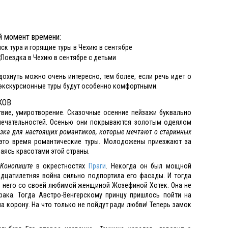
й момент времени:
дохнуть можно очень интересно, тем более, если речь идет о
й, экскурсионные туры будут особенно комфортными.
КОВ
ствие, умиротворение. Сказочные осенние пейзажи буквально
мечательностей. Осенью они покрываются золотым одеялом
казка для настоящих романтиков, которые мечтают о старинных
то время романтические туры. Молодожены приезжают за
аясь красотами этой страны.
 Конопиште
в окрестностях
Праги
. Некогда он был мощной
дцатилетняя война сильно подпортила его фасады. И тогда
в него со своей любимой женщиной Жозефиной Хотек. Она не
рака. Тогда Австро-Венгерскому принцу пришлось пойти на
а корону. На что только не пойдут ради любви! Теперь замок