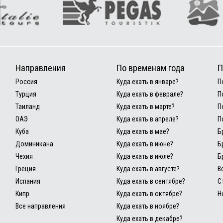
Направления
По временам года
П
Россия
Куда ехать в январе?
П
Турция
Куда ехать в феврале?
П
Таиланд
Куда ехать в марте?
П
ОАЭ
Куда ехать в апреле?
П
Куба
Куда ехать в мае?
Б
Доминикана
Куда ехать в июне?
Б
Чехия
Куда ехать в июле?
Б
Греция
Куда ехать в августе?
В
Испания
Куда ехать в сентябре?
С
Кипр
Куда ехать в октябре?
Н
Все направления
Куда ехать в ноябре?
Куда ехать в декабре?