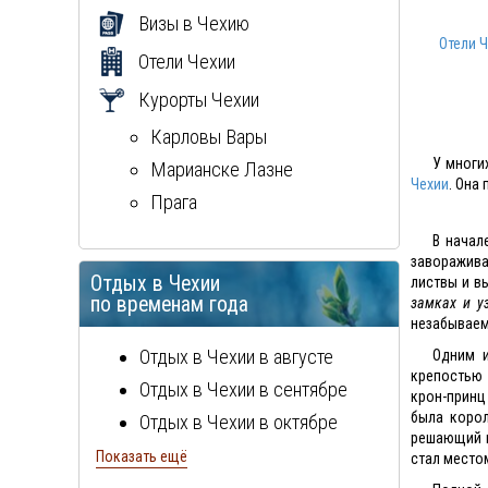
Визы в Чехию
Отели 
Отели Чехии
Курорты Чехии
Карловы Вары
У многи
Марианске Лазне
Чехии
. Она
Прага
В начал
заворажива
Отдых в Чехии
листвы и в
по временам года
замках и у
незабываем
Отдых в Чехии в августе
Одним и
крепостью 
Отдых в Чехии в сентябре
крон-принц
была корол
Отдых в Чехии в октябре
решающий ш
Отдых в Чехии в ноябре
Показать ещё
стал место
Отдых в Чехии в декабре