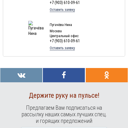
+7 (903) 610-09-61
Туры в Грецию в августе
Оставить заявку
Туры в Мальдивы в августе
Туры в Маврикий в августе
Пугачёва Нина
Москва
Центральный офис
+7 (903) 610-09-61
Оставить заявку
Держите руку на пульсе!
Предлагаем Вам подписаться на
рассылку наших самых лучших спец.
и горящих предложений