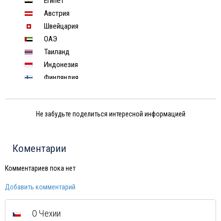
Египет
Австрия
Швейцария
ОАЭ
Таиланд
Индонезия
Финляндия
Венесуэла
Израиль
Не забудьте поделиться интересной информацией
Индия
Тунис
Шри-Ланка
Коментарии
Норвегия
Иордания
Комментариев пока нет
Китай
Добавить комментарий
Россия
Вьетнам
О Чехии
Мексика