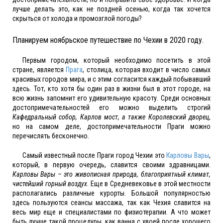
лучше делать это, как не поздней осенью, когда так хочется
скрыться от холода и промозглой погоды?
Планируем ноябрьское путешествие по Чехии в 2020 году.
Первым городом, который необходимо посетить в этой
стране, является
Прага
, столица, которая входит в число самых
красивых городов мира, и с этим согласится каждый побывавший
здесь. Тот, кто хотя бы один раз в жизни был в этот городе, на
всю жизнь запомнит его удивительную красоту. Среди основных
достопримечательностей его можно выделить строгий
Кафедральный собор, Карлов мост, а также Королевский дворец
,
но на самом деле, достопримечательности Праги можно
перечислять бесконечно.
Самый известный после Праги город Чехии это
Карловы Вары
,
который, в первую очередь, славится своими здравницами.
Карловы Вары – это живописная природа, благоприятный климат,
чистейший горный воздух
. Еще в Средневековье в этой местности
располагались различные курорты. Большой популярностью
здесь пользуются сеансы массажа, так как Чехия славится на
весь мир еще и специалистами по физиотерапии. А что может
быть лучше такой процедуры, как ванна с хвоей после хорошего