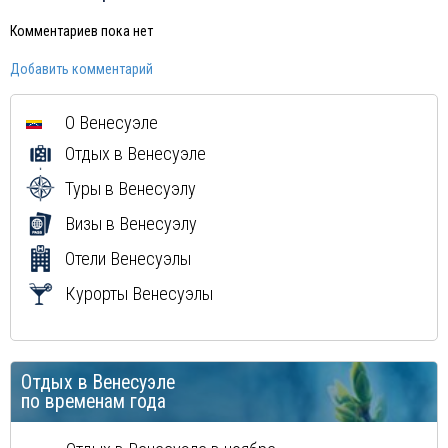
Норвегия
Иордания
Комментариев пока нет
Китай
Добавить комментарий
Россия
Вьетнам
О Венесуэле
Мексика
Отдых в Венесуэле
Куба
Доминиканская Республика
Туры в Венесуэлу
Греция
Визы в Венесуэлу
Мальдивы
Отели Венесуэлы
Маврикий
Курорты Венесуэлы
Отдых в Венесуэле
по временам года