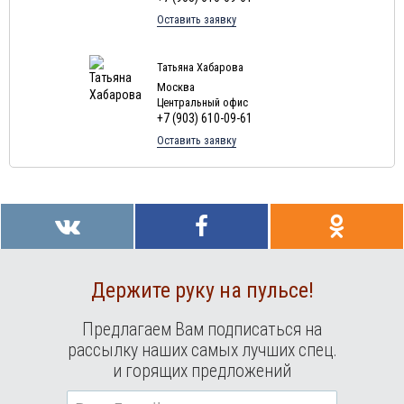
Туры в
Доминиканская Республика
в августе
Оставить заявку
Туры в Грецию в августе
Туры в Мальдивы в августе
Татьяна Хабарова
Туры в Маврикий в августе
Москва
Центральный офис
+7 (903) 610-09-61
Оставить заявку
Держите руку на пульсе!
Предлагаем Вам подписаться на
рассылку наших самых лучших спец.
и горящих предложений