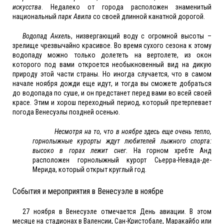
искусства
. Недалеко от города расположен знаменитый
национальный
парк Авила
со своей длинной канатной дорогой.
Водопад Анхель
, низвергающий воду с огромной высоты –
зрелище чрезвычайно красивое. Во время сухого сезона к этому
водопаду можно только долететь на вертолете, из окон
которого под вами откроется необыкновенный вид на дикую
природу этой части страны. Но иногда случается, что в самом
начале ноября дожди еще идут, и тогда вы сможете добраться
до водопада по суше, и он предстанет перед вами во всей своей
красе. Этим и хорош переходный период, который претерпевает
погода Венесуэлы поздней осенью.
Несмотря на то, что в ноябре здесь еще очень тепло,
горнолыжные курорты ждут любителей лыжного спорта:
высоко в горах лежит снег.
На горном хребте Анд
расположен горнолыжный курорт Сьерра-Невада-де-
Мерида, который открыт круглый год.
События и мероприятия в Венесуэле в ноябре
27 ноября в Венесуэле отмечается День авиации. В этом
месяце на стадионах в Валенсии, Сан-Кристобале, Маракайбо или