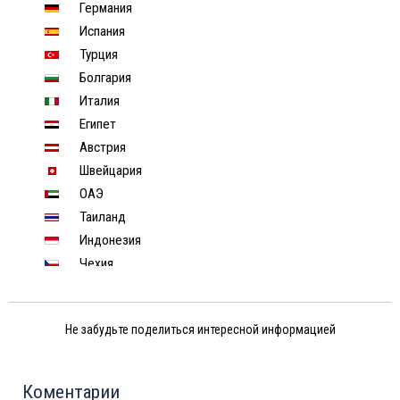
Германия
Испания
Турция
Болгария
Италия
Египет
Австрия
Швейцария
ОАЭ
Таиланд
Индонезия
Чехия
Финляндия
Израиль
Не забудьте поделиться интересной информацией
Индия
Тунис
Шри-Ланка
Коментарии