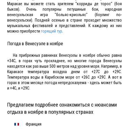
Маракае вы можете стать зрителем "корриды де торос" (боя
быков). Очень популярны петушиные бои, народная
венесуэльская игра "больяс-криольяс" (боулинг по-
венесуэльски). Поздней осенью в стране проходит множество
музыкальных фестивалей и представлений. К каждому из них
можно приобрести
горящий тур
.
Погода в Венесуэле в ноябре
На прибрежных равнинах Венесуэлы в ноябре обычно равна
+34С, в горах чуть прохладнее, но многие города Венесуэлы
находятся как раз выше 500 метров над уровня моря. Например, в
Каракасе температура воздуха днем от +27С до +29С.
Температура воды в Карибском море от +26С до +29С. А вот в
горах в этом месяце погода непредсказуема - здесь может быть
и +4С, и +29С.
Предлагаем подробнее ознакомиться с нюансами
отдыха в ноябре в популярных странах
Франция