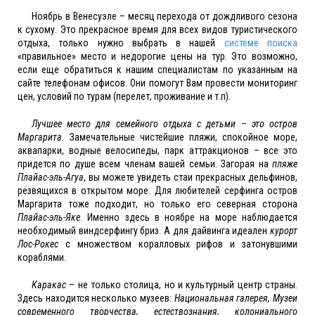
Ноябрь в Венесуэле – месяц перехода от дождливого сезона
к сухому. Это прекрасное время для всех видов туристического
отдыха, только нужно выбрать в нашей
системе поиска
«правильное» место и недорогие цены на тур. Это возможно,
если еще обратиться к нашим специалистам по указанным на
сайте телефонам офисов. Они помогут Вам провести мониторинг
цен, условий по турам (перелет, проживание и т.п).
Лучшее место для семейного отдыха с детьми – это остров
Маргарита.
Замечательные чистейшие пляжи, спокойное море,
аквапарки, водные велосипеды, парк аттракционов – все это
придется по душе всем членам вашей семьи. Загорая на
пляже
Плайас-эль-Агуа
, вы можете увидеть стаи прекрасных дельфинов,
резвящихся в открытом море. Для любителей серфинга остров
Маргарита тоже подходит, но только его северная сторона
Плайас-эль-Яке
. Именно здесь в ноябре на море наблюдается
необходимый виндсерфингу бриз. А для дайвинга идеален
курорт
Лос-Рокес
с множеством коралловых рифов и затонувшими
кораблями.
Каракас
– не только столица, но и культурный центр страны.
Здесь находится несколько музеев:
Национальная галерея, Музеи
современного творчества, естествознания, колониального