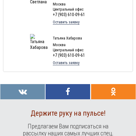
Москва
Туры в
Доминиканская Республика
в августе
Центральный офис
+7 (903) 610-09-61
Туры в Грецию в августе
Оставить заявку
Туры в Мальдивы в августе
Туры в Маврикий в августе
Татьяна Хабарова
Москва
Центральный офис
+7 (903) 610-09-61
Оставить заявку
Держите руку на пульсе!
Предлагаем Вам подписаться на
рассылку наших самых лучших спец.