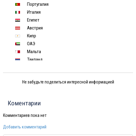
Португалия
Италия
Египет
Австрия
Кипр
ОАЭ
Мальта
Таиланд
Индонезия
Хорватия
Не забудьте поделиться интересной информацией
Чехия
Финляндия
Черногория
Коментарии
Израиль
Тунис
Комментариев пока нет
Шри-Ланка
Добавить комментарий
Китай