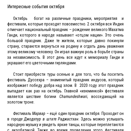
Интересные события октября
Октябрь богат на различные праздники, мероприятия и
фестивали, которые проходят повсеместно. 2 октября вся Индия
отмечает национальный праздник – рождение великого Махатма
Ганди, которого в народе называют «отцом нации». Это очень
большой праздник. Даже те жители, которые давно покинули
страну, стараются вернуться на родину и отдать дань уважения
этому великому человеку. Он играл важную роль в борьбе страны
за независимость. В этот день все идут к мемориалу Ганди и
украшают его цветочными гирляндами.
Стоит приобрести туры осенью и для того, что бы посетить
фестиваль Дуссехра – знаменитый праздник индусов, который
изображает победу добра над злом. В 2020 году этот праздник
выпадает как раз на октябрь. Главной «изюминкой» фестиваля
является шествие богини
Chamundeshwari
, восседающей на
золотом троне.
Фестиваль Марвар
– ещё один праздник октября. Проходит он
в
городе Джодхпур в штате Раджастхан
. Здесь можно услышать
народную музыку и увидеть яркие танцы, которые переплетаются
с акробатикой. Также во время проведения этого фестиваля