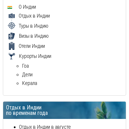
Вьетнам
О Индии
Мексика
Отдых в Индии
Куба
Доминиканская Республика
Туры в Индию
Греция
Визы в Индию
Мальдивы
Отели Индии
Курорты Индии
Гоа
Дели
Керала
Отдых в Индии
по временам года
Отдых в Индии в августе