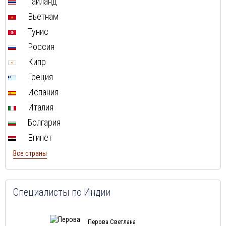
Таиланд
Туры в Мальту в августе
Вьетнам
Туры в Таиланд в августе
Тунис
Туры в Индонезию в августе
Россия
Туры в Хорватию в августе
Кипр
Туры в Чехию в августе
Греция
Туры в Финляндию в августе
Испания
Туры в Черногорию в августе
Италия
Туры в Израиля в августе
Болгария
Туры в Марокко в августе
Египет
Туры в Тунис в августе
Все страны
Туры в
Шри-Ланка
в августе
Туры в Норвегию в августе
Туры в Россию в августе
Специалисты по Индии
Туры в Мексику в августе
Туры в Кубу в августе
Перова Светлана