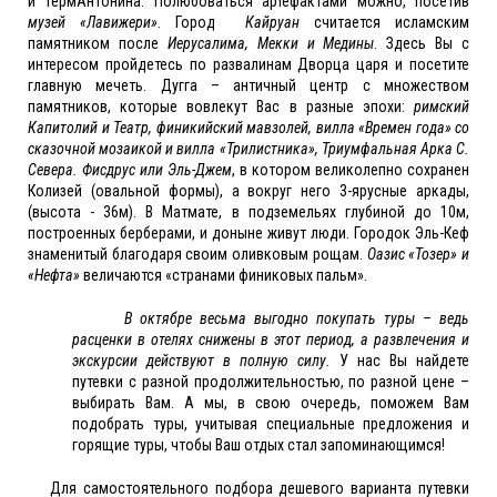
и ТермАнтонина. Полюбоваться артефактами можно, посетив
музей «Лавижери»
. Город
Кайруан
считается исламским
памятником после
Иерусалима, Мекки и Медины
. Здесь Вы с
интересом пройдетесь по развалинам Дворца царя и посетите
главную мечеть. Дугга – античный центр с множеством
памятников, которые вовлекут Вас в разные эпохи:
римский
Капитолий и Театр, финикийский мавзолей, вилла «Времен года» со
сказочной мозаикой и вилла «Трилистника», Триумфальная Арка С.
Севера. Фисдрус или Эль-Джем
, в котором великолепно сохранен
Колизей (овальной формы), а вокруг него 3-ярусные аркады,
(высота - 36м). В Матмате, в подземельях глубиной до 10м,
построенных берберами, и доныне живут люди. Городок Эль-Кеф
знаменитый благодаря своим оливковым рощам.
Оазис «Тозер» и
«Нефта»
величаются «странами финиковых пальм».
В октябре весьма выгодно покупать туры – ведь
расценки в отелях снижены в этот период, а развлечения и
экскурсии действуют в полную силу.
У нас Вы найдете
путевки с разной продолжительностью, по разной цене –
выбирать Вам. А мы, в свою очередь, поможем Вам
подобрать туры, учитывая специальные предложения и
горящие туры, чтобы Ваш отдых стал запоминающимся!
Для самостоятельного подбора дешевого варианта путевки