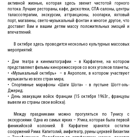
активной жизнью, которая здесь звенит чистотой горного
потока. Лучшие рестораны, кафе, дискотеки, СПА-салоны, центры
талассотерапии, экскурсии, аттракционы, зоопарки, яхтовый
порт, магазины, свето-музыкальный фонтан и многое другое, что
доставит Вам и вашим детям массу положительных эмоций и
впечатлений.
В октябре здесь проводится несколько культурных массовых
мероприятий:
• Дни театра и кинематографии – в Карфагене, на котором
представляют фильмы кинорежиссеров со всех уголков планеты;
• «Музыкальный октябрь» – в Акрополе, в котором участвуют
музыканты из всех стран мира;
• Спортивные марафоны «Шаги Шота» - в пустыне Шотт-эль-
Джерид;
• День эвакуации войск Франции (15 октября 1963г., французы
вывели из страны свои войска).
Между праздниками можно прогуляться по Тунису с
экскурсиями. Одна из самых ярких –
Утика
, которая была первой
финикийской колонией. В Карфагене хранятся остатки
сооружений Рима: Капитолий, амфитеатр, руины церквей Византии