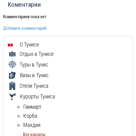
Черногория
Коментарии
Израиль
Индия
Комментариев пока нет
Шри-Ланка
Добавить комментарий
Китай
Вьетнам
О Тунисе
Мексика
Отдых в Тунисе
Куба
Доминиканская Республика
Туры в Тунис
Греция
Визы в Тунис
Мальдивы
Отели Туниса
Курорты Туниса
Гаммарт
Корба
Махдия
Монастир
Все курорты