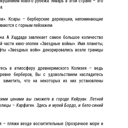
вкушением нового рубежа. Январь в этой стране – это
а.
ов»
. Ксары – берберские деревушки, напоминающие
ливаются с горным пейзажем.
на
. А
Хаддада
завлекает самое большое количество
ой части кино-эпопеи «Звездные войны». Имя планеты,
фты «Звездных войн» декорировались возле границы
етесь в атмосферу древнеримского Колизея – ведь
ревне берберов, Вы с удовольствием насладитесь
 заметить, что на некоторых из них установлены
ими ценами вы сможете в городе Кейруан. Летней
лицы – Карфаген. Здесь и музей Бордо, и бело-синий
ся – пляжи везде восхитительные (прозрачное море и