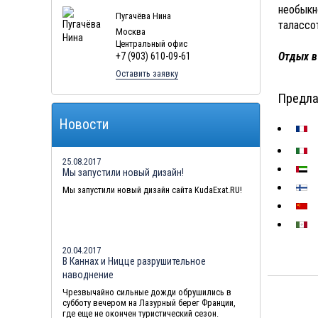
необыкн
Туры в Мальдивы в августе
Пугачёва Нина
таласс
Москва
Туры в Маврикий в августе
Центральный офис
Отдых в
+7 (903) 610-09-61
Оставить заявку
Предла
Новости
25.08.2017
Мы запустили новый дизайн!
Мы запустили новый дизайн сайта KudaExat.RU!
20.04.2017
В Каннах и Ницце разрушительное
наводнение
Чрезвычайно сильные дожди обрушились в
субботу вечером на Лазурный берег Франции,
где еще не окончен туристический сезон.