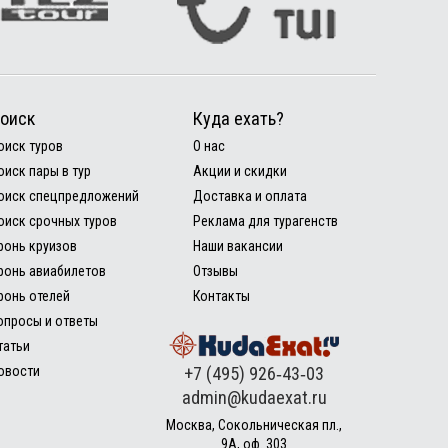
оиск
Куда ехать?
оиск туров
О нас
оиск пары в тур
Акции и скидки
оиск спецпредложений
Доставка и оплата
оиск срочных туров
Реклама для турагенств
ронь круизов
Наши вакансии
ронь авиабилетов
Отзывы
ронь отелей
Контакты
опросы и ответы
татьи
овости
+7 (495) 926‑43‑03
admin@kudaexat.ru
Москва, Сокольническая пл.,
9А, оф. 303