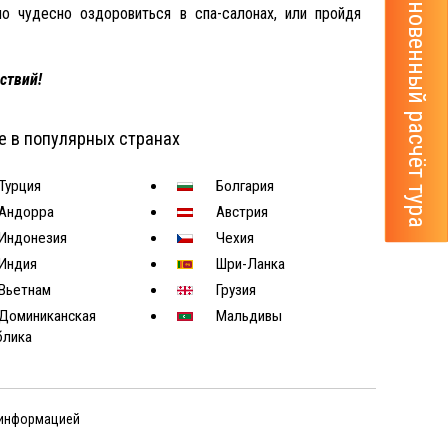
Мгновенный расчёт тура
 чудесно оздоровиться в спа-салонах, или пройдя
ствий!
е в популярных странах
Турция
Болгария
Андорра
Австрия
Индонезия
Чехия
Индия
Шри-Ланка
Вьетнам
Грузия
Доминиканская
Мальдивы
блика
 информацией