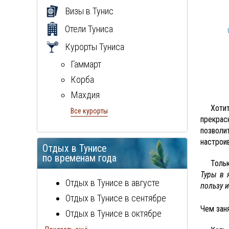
Визы в Тунис
Отели Туниса
Курорты Туниса
Гаммарт
Корба
Махдия
Хоти
Монастир
Все курорты
прекрас
Набель
позволи
остров Джерба
настрои
Отдых в Тунисе
Сусс
по временам года
Толь
Хаммамет
Туры в 
Отдых в Тунисе в августе
пользу и
Отдых в Тунисе в сентябре
Чем зан
Отдых в Тунисе в октябре
Отдых в Тунисе в ноябре