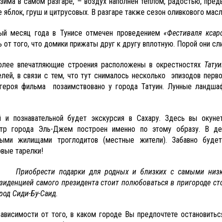
зима в самом разгаре, – воздух наполнен теплом, радостью, пред
 яблок, груш и цитрусовых. В разгаре также сезон оливкового масл
ый месяц года в Тунисе отмечен проведением
«Фестиваля ксар
ь от того, что домики прижаты друг к другу вплотную. Порой они с
олее впечатляющие строения расположены в окрестностях
Татуи
елей, в связи с тем, что тут снималось несколько эпизодов перв
героя фильма позаимствовано у города Татуин. Лунные ландша
й и познавательной будет экскурсия в Сахару. Здесь вы окун
тр города Эль-Джем построен именно по этому образу. В де
ыми жилищами троглодитов (местные жители). Забавно будет
овые тарелки!
Приобрести подарки для родных и близких с самыми низк
зиденцией самого президента стоит полюбоваться в пригороде сто
род Сиди-Бу-Саид.
зависимости от того, в каком городе Вы предпочтете остановить