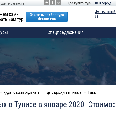
Где купить тур?
Ваш город
 для турагенств
Центральный
жем сами
Заказать подбор тура
61
ать Вам тур
бесплатно
Туры
Спецпредложения
Куда поехать отдыхать
где отдохнуть в январе
Тунис
х в Тунисе в январе 2020. Стоимос