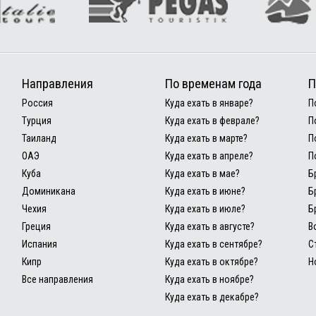
Направления
По временам года
П
Россия
Куда ехать в январе?
П
Турция
Куда ехать в феврале?
П
Таиланд
Куда ехать в марте?
П
ОАЭ
Куда ехать в апреле?
П
Куба
Куда ехать в мае?
Б
Доминикана
Куда ехать в июне?
Б
Чехия
Куда ехать в июле?
Б
Греция
Куда ехать в августе?
В
Испания
Куда ехать в сентябре?
С
Кипр
Куда ехать в октябре?
Н
Все направления
Куда ехать в ноябре?
Куда ехать в декабре?