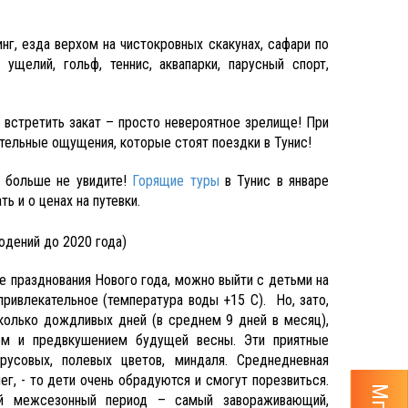
нг, езда верхом на чистокровных скакунах, сафари по
щелий, гольф, теннис, аквапарки, парусный спорт,
 встретить закат – просто невероятное зрелище! При
тельные ощущения, которые стоят поездки в Тунис!
е больше не увидите!
Горящие туры
в Тунис в январе
ь и о ценах на путевки.
юдений до 2020 года)
ле празднования Нового года, можно выйти с детьми на
привлекательное (температура воды +15 С). Но, зато,
колько дождливых дней (в среднем 9 дней в месяц),
лом и предвкушением будущей весны. Эти приятные
усовых, полевых цветов, миндаля. Среднедневная
ег, - то дети очень обрадуются и смогут порезвиться.
ий межсезонный период – самый завораживающий,