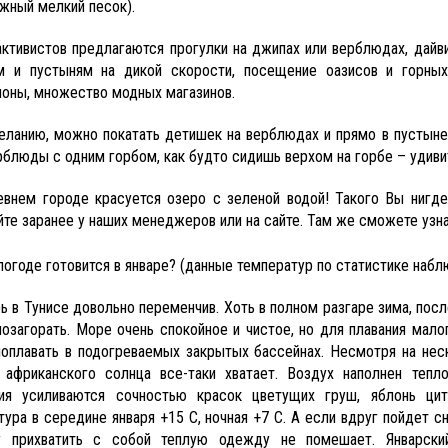
жный мелкий песок).
ктивистов предлагаются прогулки на джипах или верблюдах, дайви
м и пустыням на дикой скорости, посещение оазисов и горных у
ионы, множество модных магазинов.
еланию, можно покатать детишек на верблюдах и прямо в пустыне
рблюды с одним горбом, как будто сидишь верхом на горбе – удиви
евнем городе красуется озеро с зеленой водой! Такого Вы нигд
те заранее у наших менеджеров или на сайте. Там же сможете узнат
погоде готовится в январе? (данные температур по статистике набл
ь в Тунисе довольно переменчив. Хоть в полном разгаре зима, пос
позагорать. Море очень спокойное и чистое, но для плавания мало
оплавать в подогреваемых закрытых бассейнах. Несмотря на нес
 африканского солнца все-таки хватает. Воздух наполнен теп
я усиливаются сочностью красок цветущих груш, яблонь цитр
ура в середине января +15 С, ночная +7 С. А если вдруг пойдет сн
у прихватить с собой теплую одежду не помешает. Январск