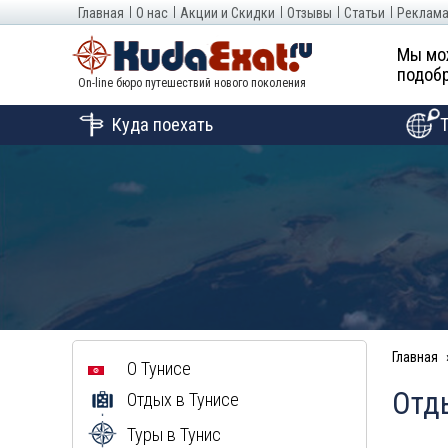
Главная
О нас
Акции и Скидки
Отзывы
Статьи
Реклама
Мы мо
подобр
On-line бюро путешествий нового поколения
Куда поехать
Главная
О Тунисе
Отды
Отдых в Тунисе
Туры в Тунис