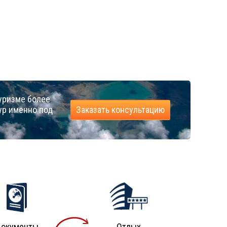
уризме более
ур именно под
Заказать консультацию
окументы
Отдых