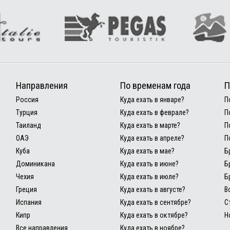
Направления
По временам года
П
Россия
Куда ехать в январе?
П
Турция
Куда ехать в феврале?
П
Таиланд
Куда ехать в марте?
П
ОАЭ
Куда ехать в апреле?
П
Куба
Куда ехать в мае?
Б
Доминикана
Куда ехать в июне?
Б
Чехия
Куда ехать в июле?
Б
Греция
Куда ехать в августе?
В
Испания
Куда ехать в сентябре?
С
Кипр
Куда ехать в октябре?
Н
Все направления
Куда ехать в ноябре?