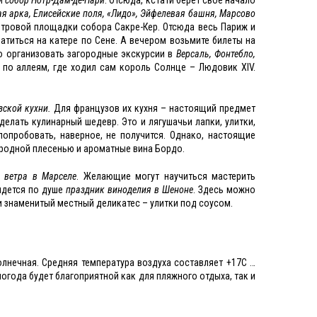
ая арка, Елисейские поля, «Лидо», Эйфелевая башня, Марсово
отровой площадки собора Сакре-Кер. Отсюда весь Париж и
атиться на катере по Сене. А вечером возьмите билеты на
о организовать загородные экскурсии в
Версаль, Фонтебло,
 по аллеям, где ходил сам король Солнце – Людовик XIV.
ской кухни.
Для французов их кухня – настоящий предмет
делать кулинарный шедевр. Это и лягушачьи лапки, улитки,
попробовать, наверное, не получится. Однако, настоящие
ородной плесенью и ароматные вина Бордо.
 ветра в Марселе
. Желающие могут научиться мастерить
идется по душе
праздник виноделия в Шеноне
. Здесь можно
и знаменитый местный деликатес – улитки под соусом.
солнечная. Средняя температура воздуха составляет +17С …
погода будет благоприятной как для пляжного отдыха, так и