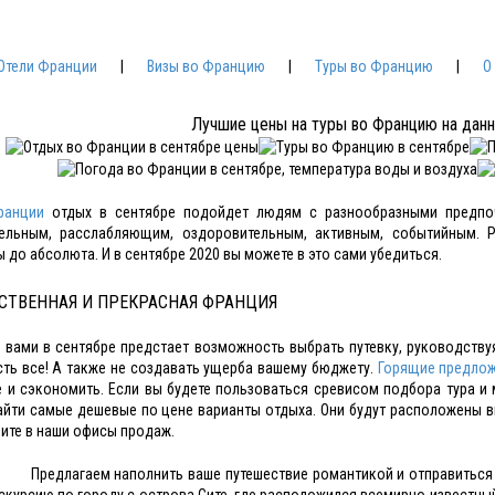
Отели Франции
|
Визы во Францию
|
Туры во Францию
|
О
Лучшие цены на туры во Францию на дан
ранции
отдых в сентябре подойдет людям с разнообразными предпоч
тельным, расслабляющим, оздоровительным, активным, событийным. 
 до абсолюта. И в сентябре 2020 вы можете в это сами убедиться.
СТВЕННАЯ И ПРЕКРАСНАЯ ФРАНЦИЯ
 вами в сентябре предстает возможность выбрать путевку, руководствуя
сть все! А также не создавать ущерба вашему бюджету.
Горящие предло
 и сэкономить. Если вы будете пользоваться сревисом подбора тура и 
йти самые дешевые по цене варианты отдыха. Они будут расположены в
ните в наши офисы продаж.
Предлагаем наполнить ваше путешествие романтикой и отправиться
скурсию по городу с острова Сите, где расположился всемирно-известн