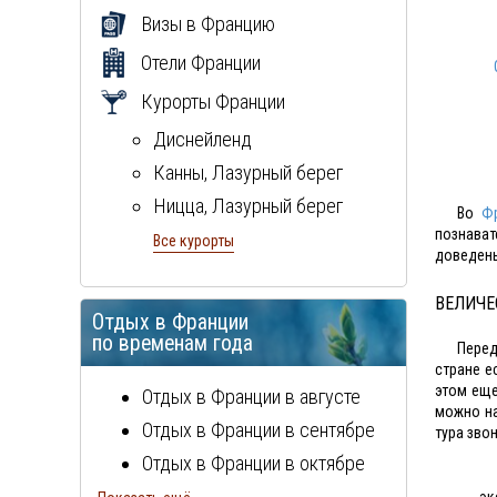
Визы в Францию
Отели Франции
Курорты Франции
Диснейленд
Канны, Лазурный берег
Ницца, Лазурный берег
Во
Ф
познава
остров Корсика
Все курорты
доведены
Париж
ВЕЛИЧЕ
Шамони
Отдых в Франции
по временам года
Перед
стране е
этом еще
Отдых в Франции в августе
можно на
Отдых в Франции в сентябре
тура зво
Отдых в Франции в октябре
Отдых в Франции в ноябре
эк