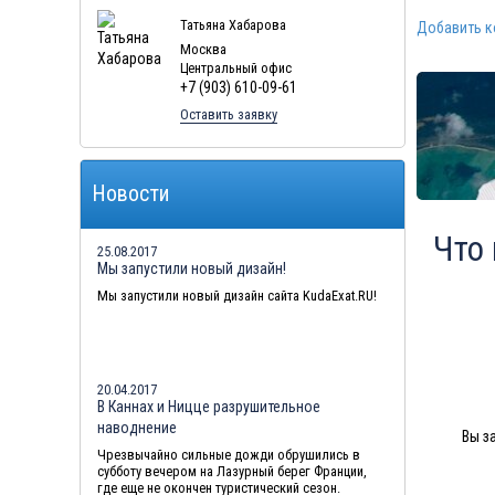
Туры в Мальдивы в августе
Татьяна Хабарова
Добавить 
Москва
Туры в Маврикий в августе
Центральный офис
+7 (903) 610-09-61
Оставить заявку
Новости
Что
25.08.2017
Мы запустили новый дизайн!
Мы запустили новый дизайн сайта KudaExat.RU!
20.04.2017
В Каннах и Ницце разрушительное
наводнение
Вы з
Чрезвычайно сильные дожди обрушились в
субботу вечером на Лазурный берег Франции,
где еще не окончен туристический сезон.