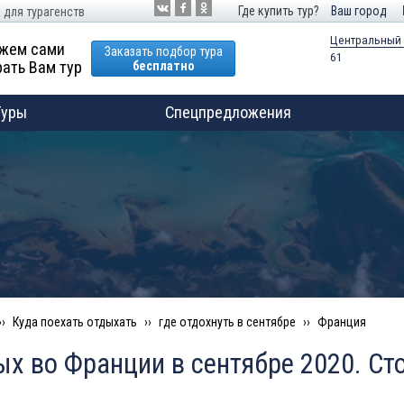
Где купить тур?
Ваш город
 для турагенств
Центральный
жем сами
Заказать подбор тура
61
ать Вам тур
бесплатно
Туры
Спецпредложения
Куда поехать отдыхать
где отдохнуть в сентябре
Франция
х во Франции в сентябре 2020. Ст