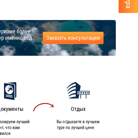
уризме более
ур именно под
Заказать консультацию
окументы
Отдых
онируем лучший
Вы отдыхаете в лучшем
нт, что вам
туре по лучшей цене
вился