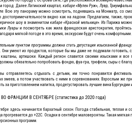
м город. Далее
Латинский квартал, кабаре «Мулен Руж», Лувр, Триумфальн
ле
. Всю эту панораму можно осмотреть, поднявшись на Монматр, со см
о достопримечательности видно как на ладони. Предлагаем, также, прок
еричное шоу в знаменитом
кабаре «Красной мельнице»
. Из Парижа можн
мки Луары
и посмотреть как жила французская аристократия, пройтись
агодаря мягкой погоде в это время, экскурсии будут очень комфортными.
тельным пунктом программы должна стать дегустация изысканной француз
. Они умеют из продуктов, которые бы мы даже не подумали готовить, с
 каштаны, артишоки. Каждый регион славится своими изысками и все 
должны обязательно попробовать фондю, фуа-гра, трюфели, сыры с благ
вы отправляетесь отдыхать с детьми, им точно понравится
фестиваль
х змеев, а потом участвовать с ними в соревнованиях. Взрослым же пр
ть за приготовлением напитка, продегустировать лучшие вина Бургундии 
ВО ФРАНЦИИ В СЕНТЯБРЕ (статистика до 2020 года)
тябре здесь начинается бархатный сезон. Погода стабильная, теплая и 
да прогревается до +22С. Осадки в сентябре маловероятны. Такая мягкая 
урсионных программ.