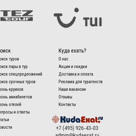
оиск
Куда ехать?
оиск туров
О нас
оиск пары в тур
Акции и скидки
оиск спецпредложений
Доставка и оплата
оиск срочных туров
Реклама для турагенств
ронь круизов
Наши вакансии
ронь авиабилетов
Отзывы
ронь отелей
Контакты
опросы и ответы
татьи
овости
+7 (495) 926‑43‑03
admin@kudaexat.ru