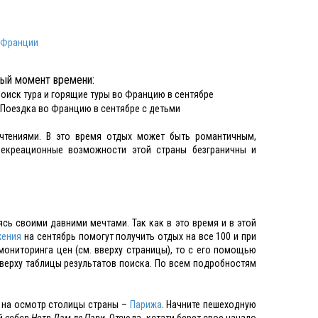
 Франции
ный момент времени:
тениями. В это время отдых может быть романтичным,
Рекреационные возможности этой страны безграничны и
сь своими давними мечтами. Так как в это время и в этой
жения
на сентябрь помогут получить отдых на все 100 и при
мониторинга цен (см. вверху страницы), то с его помощью
верху таблицы результатов поиска. По всем подробностям
 на осмотр столицы страны –
Парижа
. Начните пешеходную
ый
собор Нотр-Дам-де-Пари
. Отсюда, кстати берет свое начало