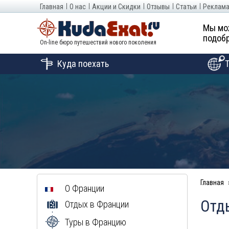
Главная
О нас
Акции и Скидки
Отзывы
Статьи
Реклама
Мы мо
подобр
On-line бюро путешествий нового поколения
Куда поехать
Главная
О Франции
Отды
Отдых в Франции
Туры в Францию