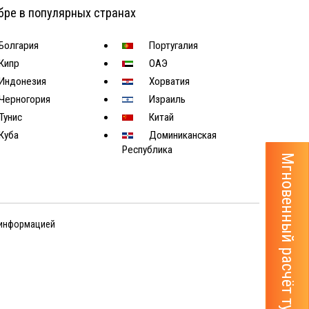
бре в популярных странах
Болгария
Португалия
Кипр
ОАЭ
Индонезия
Хорватия
Черногория
Израиль
Тунис
Китай
Куба
Доминиканская
Республика
Мгновенный расчёт тура
 информацией