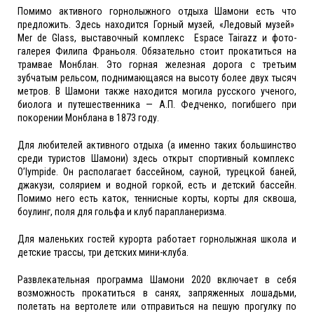
Помимо активного горнолыжного отдыха Шамони есть что
предложить. Здесь находится Горный музей, «Ледовый музей»
Mer de Glass, выставочный комплекс Espace Tairazz и фото-
галерея Филипа Франьоля. Обязательно стоит прокатиться на
трамвае Монблан. Это горная железная дорога с третьим
зубчатым рельсом, поднимающаяся на высоту более двух тысяч
метров. В Шамони также находится могила русского ученого,
биолога и путешественника — А.П. Федченко, погибшего при
покорении Монблана в 1873 году.
Для любителей активного отдыха (а именно таких большинство
среди туристов Шамони) здесь открыт спортивный комплекс
O’lympide. Он располагает бассейном, сауной, турецкой баней,
джакузи, солярием и водной горкой, есть и детский бассейн.
Помимо него есть каток, теннисные корты, корты для сквоша,
боулинг, поля для гольфа и клуб парапланеризма.
Для маленьких гостей курорта работает горнолыжная школа и
детские трассы, три детских мини-клуба.
Развлекательная программа Шамони 2020 включает в себя
возможность прокатиться в санях, запряженных лошадьми,
полетать на вертолете или отправиться на пешую прогулку по