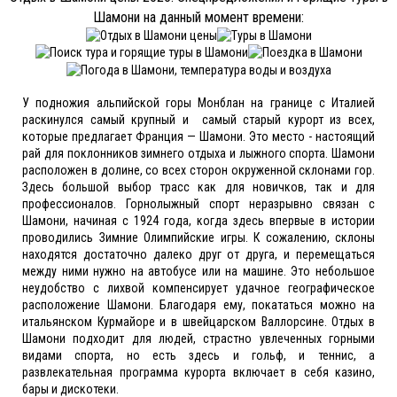
Шамони на данный момент времени:
У подножия альпийской горы Монблан на границе с Италией
раскинулся самый крупный и самый старый курорт из всех,
которые предлагает Франция — Шамони. Это место - настоящий
рай для поклонников зимнего отдыха и лыжного спорта. Шамони
расположен в долине, со всех сторон окруженной склонами гор.
Здесь большой выбор трасс как для новичков, так и для
профессионалов. Горнолыжный спорт неразрывно связан с
Шамони, начиная с 1924 года, когда здесь впервые в истории
проводились Зимние Олимпийские игры. К сожалению, склоны
находятся достаточно далеко друг от друга, и перемещаться
между ними нужно на автобусе или на машине. Это небольшое
неудобство с лихвой компенсирует удачное географическое
расположение Шамони. Благодаря ему, покататься можно на
итальянском Курмайоре и в швейцарском Валлорсине. Отдых в
Шамони подходит для людей, страстно увлеченных горными
видами спорта, но есть здесь и гольф, и теннис, а
развлекательная программа курорта включает в себя казино,
бары и дискотеки.