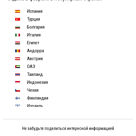
Испания
Турция
Болгария
Италия
Египет
Андорра
Австрия
ОАЭ
Таиланд
Индонезия
Чехия
Финляндия
Израиль
Индия
Тунис
Не забудьте поделиться интересной информацией
Шри-Ланка