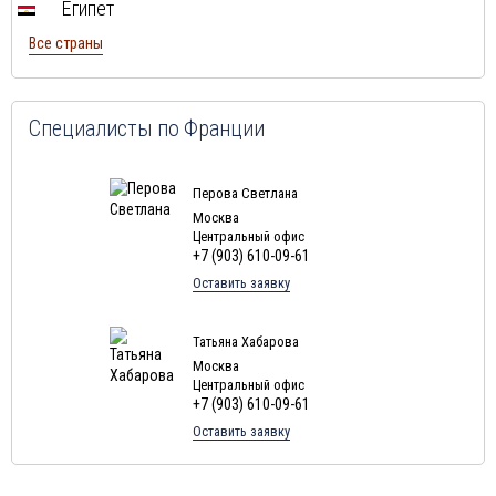
Египет
Туры в Тунис в августе
Все страны
Туры в
Шри-Ланка
в августе
Туры в Норвегию в августе
Туры в Россию в августе
Специалисты по Франции
Туры в Мексику в августе
Туры в Кубу в августе
Перова Светлана
Москва
Туры в
Доминиканская Республика
в августе
Центральный офис
+7 (903) 610-09-61
Туры в Грецию в августе
Оставить заявку
Туры в Мальдивы в августе
Туры в Маврикий в августе
Татьяна Хабарова
Москва
Центральный офис
+7 (903) 610-09-61
Оставить заявку