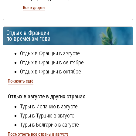
остров Корсика
Все курорты
Париж
Шамони
Отдых в Франции
по временам года
Отдых в Франции в августе
Отдых в Франции в сентябре
Отдых в Франции в октябре
Отдых в Франции в ноябре
Показать ещё
Отдых в Франции в декабре
Отдых в августе в других странах
Отдых в Франции в январе
Туры в Испанию в августе
Отдых в Франции в феврале
Туры в Турцию в августе
Отдых в Франции в марте
Туры в Болгарию в августе
Отдых в Франции в апреле
Туры в Португалию в августе
Посмотреть все страны в августе
Отдых в Франции в мае