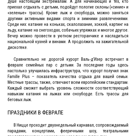
душе настоящим экстремалам. А для начинающих и тех, кто
приехал отдыхать с детьми, подойдут пологие склоны («синие» и
«зеленые» трассы). Кроме лыж и сноуборда, можно заняться
другими активными видами спорта и зимними развлечениями.
Среди них: катание на коньках, скалолазание, хоккей, картинг на
льду, катание на снегоходах, собачьих упряжках и многое другое.
Вечер можно провести в уютном ресторанчике и насладиться
национальной кухней и винами. А продолжить на зажигательной
дискотеке.
Сравнительно не дорогой курорт Валь-д’Изер встречает в
феврале семейных пар с детьми. За последние годы здесь
настолько улучшилась инфраструктура, что курорт получил знак
Famille Plus – показатель качества отдыха для вашей семьи.
Местные трассы, также, отвечают всем европейским стандартам.
Каждый сможет выбрать уровень сложности соответствующий
навыкам катания на лыжах или сноуборде. Есть трассы для
беговых лыж.
ПРАЗДНИКИ В ФЕВРАЛЕ
В Ницце проходит двухнедельный карнавал, сопровождаемый
парадами, концертами, фееричными шоу, театральными