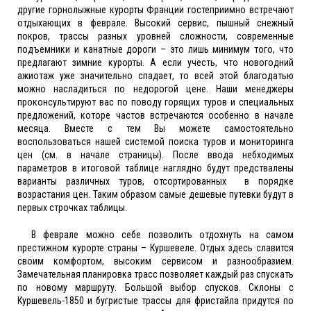
другие горнолыжные курорты Франции гостеприимно встречают
отдыхающих в феврале. Высокий сервис, пышный снежный
покров, трассы разных уровней сложности, современные
подъемники и канатные дороги – это лишь минимум того, что
предлагают зимние курорты. А если учесть, что новогодний
ажиотаж уже значительно спадает, то всей этой благодатью
можно насладиться по недорогой цене. Наши менеджеры
проконсультируют вас по поводу горящих туров и специальных
предложений, которе частов встречаются особенно в начале
месяца. Вместе с тем Вы можете самостоятельно
воспользоваться нашей системой поиска туров и мониторинга
цен (см. в начале страницы). После ввода небходимых
параметров в итоговой таблице наглядно будут предствалены
варианты различных туров, отсортированных в порядке
возрастания цен. Таким образом самые дешевые путевки будут в
первых строчках таблицы.
В феврале можно себе позволить отдохнуть на самом
престижном курорте страны – Куршевеле. Отдых здесь славится
своим комфортом, высоким сервисом и разнообразием.
Замечательная планировка трасс позволяет каждый раз спускать
по новому маршруту. Большой выбор спусков. Склоны с
Куршевель-1850 и бугристые трассы для фристайла придутся по