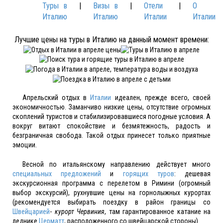
Туры в
|
Визы в
|
Отели
|
О
Италию
Италию
Италии
Италии
Лучшие цены на туры в Италию на данный момент времени:
Апрельский отдых в
Италии
идеален, прежде всего, своей
экономичностью. Заманчиво низкие цены, отсутствие огромных
скоплений туристов и стабилизировавшиеся погодные условия. А
вокруг витают спокойствие и безмятежность, радость и
безграничная свобода. Такой отдых принесет только приятные
эмоции.
Весной по итальянскому направлению действует много
специальных предложений
и
горящих туров
: дешевая
экскурсионная программа с перелетом в Римини (огромный
выбор экскурсий), рухнувшие цены на горнолыжных курортах
(рекомендуется выбирать поездку в район границы со
Швейцарией
-
курорт Червиния
, там гарантированное катание на
леднике
Церматт
, расположенного со швейцарской стороны).