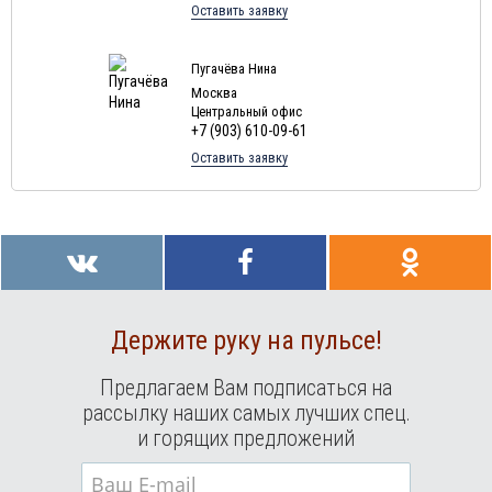
Оставить заявку
Туры в Мальдивы в августе
Туры в Маврикий в августе
Пугачёва Нина
Москва
Центральный офис
+7 (903) 610-09-61
Оставить заявку
Держите руку на пульсе!
Предлагаем Вам подписаться на
рассылку наших самых лучших спец.
и горящих предложений