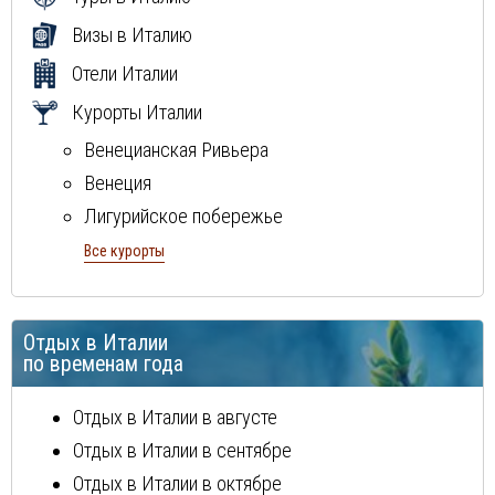
Визы в Италию
Отели Италии
Курорты Италии
Венецианская Ривьера
Венеция
Лигурийское побережье
Милан
Все курорты
Неаполитанская ривьера
остров Сардиния
Отдых в Италии
остров Сицилия
по временам года
Рим
Тосканcкая ривьера
Отдых в Италии в августе
Флоренция
Отдых в Италии в сентябре
Эмилия Романия
Отдых в Италии в октябре