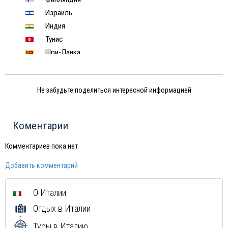
Израиль
Индия
Тунис
Шри-Ланка
Китай
Япония
Не забудьте поделиться интересной информацией
Россия
Вьетнам
Грузия
Коментарии
Мексика
Куба
Комментариев пока нет
Доминиканская Республика
Добавить комментарий
Греция
Мальдивы
О Италии
Маврикий
Отдых в Италии
Туры в Италию