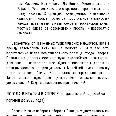
как Мазаччо, Боттичелли, Да Винчи, Микеланджело и
Рафаэля. Уже только из этого краткого перечня можно по
праву назвать Флоренцию «жемчужиной итальянской
культуры». Кроме осмотра достопримечательностей
города, предлагаем узнать секреты тосканской кухни.
Местные блюда одновременно и просты, и невероятно
изысканы.
Откажитесь от заезженных туристических маршрутов, взяв в
аренду автомобиль. Если вы не моложе 25 и у вас есть
водительские права международного образца, тогда вперед.
Правила на дорогах соответствуют европейским стандартам,
движение – правостороннее. Однако инспекторы дорожной
полиции достаточно принципиальны. Малейший намек на взятку
сочтется за оскорбление. В остальном все предельно просто.
Такая свежая идея для путешествия покажется весьма
увлекательной. Ведь это настоящее приключение!
ПОГОДА В ИТАЛИИ В АПРЕЛЕ (по данным наблюдений за
погодой до 2020 года)
Весна в Италии набирает обороты. С каждым днем становится
теплее и теплее. Однако погода в апреле достаточно