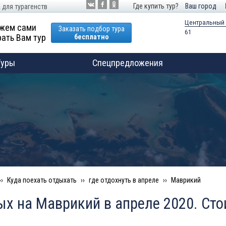
Где купить тур?
Ваш город
 для турагенств
Центральный
жем сами
Заказать подбор тура
61
ать Вам тур
бесплатно
Туры
Спецпредложения
Куда поехать отдыхать
где отдохнуть в апреле
Маврикий
х на Маврикий в апреле 2020. Сто