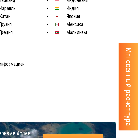
Таиланд
Индонезия
Израиль
Индия
Китай
Япония
Грузия
Мексика
Греция
Мальдивы
Мгновенный расчёт тура
 информацией
уризме более