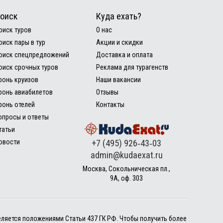
оиск
Куда ехать?
оиск туров
О нас
оиск пары в тур
Акции и скидки
оиск спецпредложений
Доставка и оплата
оиск срочных туров
Реклама для турагенств
ронь круизов
Наши вакансии
ронь авиабилетов
Отзывы
ронь отелей
Контакты
опросы и ответы
татьи
овости
+7 (495) 926‑43‑03
admin@kudaexat.ru
Москва, Сокольническая пл.,
9А, оф. 303
еляется положениями Статьи 437 ГК РФ. Чтобы получить более