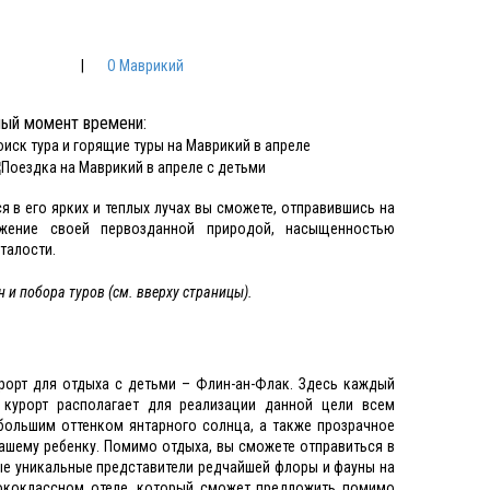
|
О Маврикий
ный момент времени:
я в его ярких и теплых лучах вы сможете, отправившись на
жение своей первозданной природой, насыщенностью
талости.
н и побора туров (см. вверху страницы).
орт для отдыха с детьми – Флин-ан-Флак. Здесь каждый
 курорт располагает для реализации данной цели всем
большим оттенком янтарного солнца, а также прозрачное
вашему ребенку. Помимо отдыха, вы сможете отправиться в
ые уникальные представители редчайшей флоры и фауны на
сококлассном отеле, который сможет предложить помимо