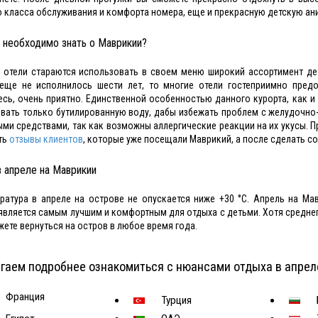
 класса обслуживания и комфорта номера, еще и прекрасную детскую ан
 необходимо знать о Маврикии?
 отели стараются использовать в своем меню широкий ассортимент дет
еще не исполнилось шести лет, то многие отели гостеприимно предо
есь, очень приятно. Единственной особенностью данного курорта, как 
вать только бутилированную воду, дабы избежать проблем с желудочно-
ми средствами, так как возможны аллергические реакции на их укусы. П
ть
отзывы клиентов
, которые уже посещали Маврикий, а после сделать 
в апреле на Маврикии
ратура в апреле на острове не опускается ниже +30 °С. Апрель на Ма
является самым лучшим и комфортным для отдыха с детьми. Хотя среднег
жете вернуться на остров в любое время года.
гаем подробнее ознакомиться с нюансами отдыха в апрел
Франция
Турция