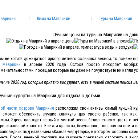
Маврикий
|
Визы на Маврикий
|
Туры на Маврикий
Лучшие цены на туры на Маврикий на дан
вы не хотите дожидаться яркого летнего солнышка весной, то понежитьс
в
Маврикий
в апреле 2020 года. Остров просто покоряет вообра
мечательностями, посещая которые вы даже не почувствуете ни капли ус
ены на 2020 год, которые приятно вас удивят, есть в нашей системе поиска це
учшие курорты на Маврикии для отдыха с детьми
ой части острова Маврикия
расположил свои активы самый лучший кур
ь сможет обеспечить лучшие каникулы для своего ребенка, так как
мым. Здесь вас ждет теплый и чистый песок белоснежного цвета с не
ре сказочной красоты. Все эти красоты, безусловно, понравятся вам и 
заповедник под названием «Казела-Берд-Парк», в котором собраны сам
нете. После дневной прогулки вы сможете прекрасно отдохнуть в вы