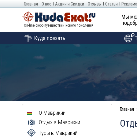
Главная
О нас
Акции и Скидки
Отзывы
Статьи
Реклама
Мы мо
подобр
On-line бюро путешествий нового поколения
Куда поехать
Главная
О Маврикии
Отды
Отдых в Маврикии
Туры в Маврикий