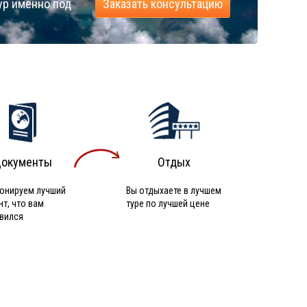
ур именно под
Заказать консультацию
окументы
Отдых
онируем лучший
Вы отдыхаете в лучшем
нт, что вам
туре по лучшей цене
вился