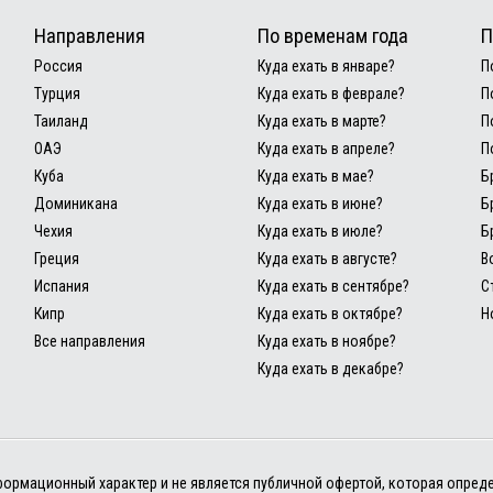
Направления
По временам года
П
Россия
Куда ехать в январе?
П
Турция
Куда ехать в феврале?
П
Таиланд
Куда ехать в марте?
П
ОАЭ
Куда ехать в апреле?
П
Куба
Куда ехать в мае?
Б
Доминикана
Куда ехать в июне?
Б
Чехия
Куда ехать в июле?
Б
Греция
Куда ехать в августе?
В
Испания
Куда ехать в сентябре?
С
Кипр
Куда ехать в октябре?
Н
Все направления
Куда ехать в ноябре?
Куда ехать в декабре?
информационный характер и не является публичной офертой, которая опред