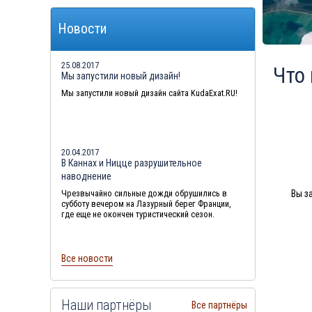
Туры в Грецию в августе
Новости
Туры в Мальдивы в августе
25.08.2017
Что
Мы запустили новый дизайн!
Мы запустили новый дизайн сайта KudaExat.RU!
20.04.2017
В Каннах и Ницце разрушительное
наводнение
Вы з
Чрезвычайно сильные дожди обрушились в
субботу вечером на Лазурный берег Франции,
где еще не окончен туристический сезон.
Все новости
Наши партнёры
Все партнёры