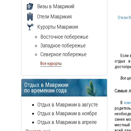
Визы в Маврикий
Отели Маврикия
Отели 
Курорты Маврикия
Восточное побережье
Западное побережье
Северное побережье
Если 
отдых 
Южное побережье
Все курорты
достопри
Все ц
Отдых в Маврикии
по временам года
Самые л
В
южн
Отдых в Маврикии в августе
родител
Отдых в Маврикии в ноябре
необходи
синее мо
Отдых в Маврикии в апреле
местный 
всей пла