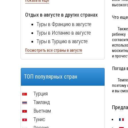
Показать ещё
высокого
Отдых в августе в других странах
Что еще
Туры в Францию в августе
Также
Туры в Испанию в августе
ребенку 
согласит
Туры в Турцию в августе
использо
Туры в Болгарию в августе
Посмотреть все страны в августе
москитны
и прочес
Туры в Португалию в августе
Туры в Италию в августе
Погода 
Туры в Египет в августе
ТОП популярных стран
Темпе
Туры в Кипр в августе
поэтому 
и вы смо
Туры в Швейцарию в августе
Турция
Туры в ОАЭ в августе
Таиланд
Предла
Туры в Мальту в августе
Вьетнам
Туры в Таиланд в августе
Тунис
Туры в Индонезию в августе
Россия