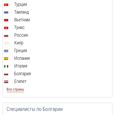
Туры в ОАЭ в августе
Турция
Туры в Мальту в августе
Таиланд
Туры в Таиланд в августе
Вьетнам
Туры в Индонезию в августе
Тунис
Туры в Хорватию в августе
Россия
Туры в Чехию в августе
Кипр
Туры в Финляндию в августе
Греция
Туры в Черногорию в августе
Испания
Туры в Израиля в августе
Италия
Туры в Индию в августе
Болгария
Туры в Марокко в августе
Египет
Туры в Тунис в августе
Все страны
Туры в
Шри-Ланка
в августе
Туры в Норвегию в августе
Туры в Россию в августе
Специалисты по Болгарии