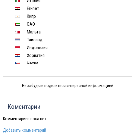
Италия
Египет
Кипр
ОАЭ
Мальта
Таиланд
Индонезия
Хорватия
Чехия
Финляндия
Черногория
Не забудьте поделиться интересной информацией
Израиль
Индия
Марокко
Коментарии
Тунис
Шри-Ланка
Комментариев пока нет
Китай
Добавить комментарий
Вьетнам