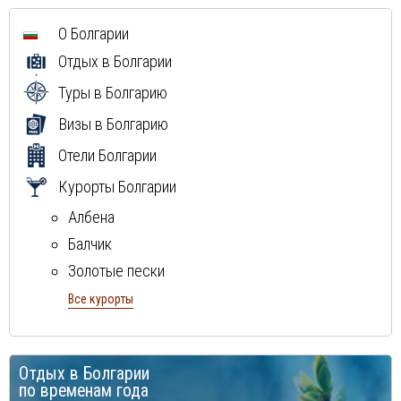
Мексика
О Болгарии
Куба
Отдых в Болгарии
Доминиканская Республика
Греция
Туры в Болгарию
Мальдивы
Визы в Болгарию
Отели Болгарии
Курорты Болгарии
Албена
Балчик
Золотые пески
Поморие
Все курорты
Ривьера
Созополь
Отдых в Болгарии
Солнечный берег
по временам года