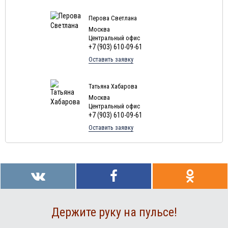
Туры в Мексику в августе
Туры в Кубу в августе
Перова Светлана
Москва
Туры в
Доминиканская Республика
в августе
Центральный офис
+7 (903) 610-09-61
Туры в Грецию в августе
Оставить заявку
Туры в Мальдивы в августе
Туры в Маврикий в августе
Татьяна Хабарова
Москва
Центральный офис
+7 (903) 610-09-61
Оставить заявку
Держите руку на пульсе!