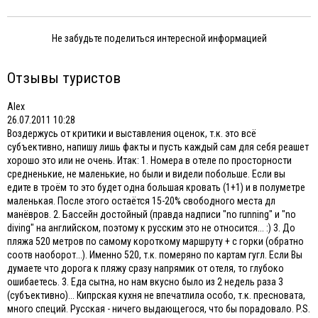
Не забудьте поделиться интересной информацией
Отзывы туристов
Alex
26.07.2011 10:28
Воздержусь от критики и выставления оценок, т.к. это всё
субъективно, напишу лишь факты и пусть каждый сам для себя реашет
хорошо это или не очень. Итак: 1. Номера в отеле по просторности
средненькие, не маленькие, но были и видели побольше. Если вы
едите в троём то это будет одна большая кровать (1+1) и в полуметре
маленькая. После этого остаётся 15-20% свободного места дл
манёвров. 2. Бассейн достойный (правда надписи "no running" и "no
diving" на английском, поэтому к русским это не относится... :) 3. До
пляжа 520 метров по самому короткому маршруту + с горки (обратно
соотв наоборот...). Именно 520, т.к. померяно по картам гугл. Если Вы
думаете что дорога к пляжу сразу напрямик от отеля, то глубоко
ошибаетесь. 3. Еда сытна, но нам вкусно было из 2 недель раза 3
(субъективно)... Кипрская кухня не впечатлила особо, т.к. пресновата,
много специй. Русская - ничего выдающегося, что бы порадовало. P.S.