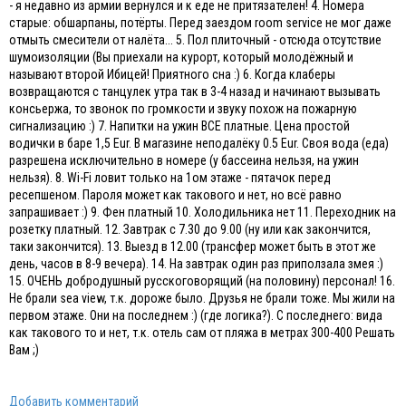
- я недавно из армии вернулся и к еде не притязателен! 4. Номера
старые: обшарпаны, потёрты. Перед заездом room service не мог даже
отмыть смесители от налёта... 5. Пол плиточный - отсюда отсутствие
шумоизоляции (Вы приехали на курорт, который молодёжный и
называют второй Ибицей! Приятного сна :) 6. Когда клаберы
возвращаются с танцулек утра так в 3-4 назад и начинают вызывать
консьержа, то звонок по громкости и звуку похож на пожарную
сигнализацию :) 7. Напитки на ужин ВСЕ платные. Цена простой
водички в баре 1,5 Eur. В магазине неподалёку 0.5 Eur. Своя вода (еда)
разрешена исключительно в номере (у бассеина нельзя, на ужин
нельзя). 8. Wi-Fi ловит только на 1ом этаже - пятачок перед
ресепшеном. Пароля может как такового и нет, но всё равно
запрашивает :) 9. Фен платный 10. Холодильника нет 11. Переходник на
розетку платный. 12. Завтрак с 7.30 до 9.00 (ну или как закончится,
таки закончится). 13. Выезд в 12.00 (трансфер может быть в этот же
день, часов в 8-9 вечера). 14. На завтрак один раз приползала змея :)
15. ОЧЕНЬ добродушный русскоговорящий (на половину) персонал! 16.
Не брали sea view, т.к. дороже было. Друзья не брали тоже. Мы жили на
первом этаже. Они на последнем :) (где логика?). С последнего: вида
как такового то и нет, т.к. отель сам от пляжа в метрах 300-400 Решать
Вам ;)
Добавить комментарий