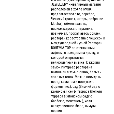
JEWELLERY - ювелирный магазин
расположен в холле отеля,
предлагает золото, серебро,
Чешский гранат, янтарь, собрание
Mucha.), обмен валюты,
парикмахерская, парковка,
прачечная, прокат автомобилей,
ресторан (2 ресторана с Чешской и
международной кухней.Ресторан
BOHEMIA TOP со стеклянным
лифтом, с выходом на крышу, с
которой открывается
великолепный вид на Пражский
замок.Интерьер ресторана
выполнен в темно-синих, белых и
золотых тонах. Можно посидеть
перед камином и послушить
фортепьяно.), сад (Зимний сад с
камином.), сейф, терраса (Летняя
терраса в Японском саду с
барбекю, фонтаном.), холл,
экскурсионное бюро, лимузин-
сервис