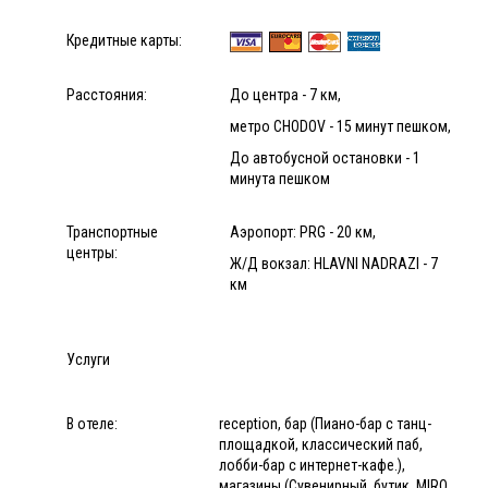
Кредитные карты:
Расстояния:
До центра - 7 км,
метро CHODOV - 15 минут пешком,
До автобусной остановки - 1
минута пешком
Транспортные
Аэропорт: PRG - 20 км,
центры:
Ж/Д вокзал: HLAVNI NADRAZI - 7
км
Услуги
В отеле:
reception, бар (Пиано-бар с танц-
площадкой, классический паб,
лобби-бар с интернет-кафе.),
магазины (Сувенирный, бутик. MIRO