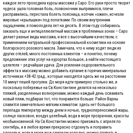
каждое лето проходила курсы массажа у Саро. Его руки просто творят
чудеса: ушла головная боль, позвоночник выпрямился, плечи
расправились, перестала болеть поясница, копчик «ожил», исчезли
жировые «крылышки» под лопатками. По своим внутренним
ощущениям, я помолодела лет на десять. В этом году собираюсь
заказать еще и антицеллюлитный массаж в проблемных зонах – Саро
делает разные виды массажа, и все с высочайшим качеством, с
применением натуральной профессиональной косметики на основе
болгарского розового масла. Замечала, что к нему ходят люди из
других отелей, много постоянных клиентов – и понятно, почему:
предложение этих услуг на курортах большое, а найти настоящего
целителя – редчайшая удача. Для усиления оздоровительного
эффекта к массажу можно добавить купание в горячих минеральных
источниках +38-42 град., которые находятся здесь же на расстоянии
10 минут пешей прогулки. До моря идти примерно столько же, и
поскольку побережье на Св.Константине делится на несколько
пляжей, разделенных волнорезами, можно каждый день осваивать
новый пляж, подбирая тот, что понравится больше. Район Варны
славится замечательно мягким климатом: здесь нет большого
перепада температур между днем и ночью, труднопереносимой жары,
солнце ласковое, воздух целебный, вода в море прозрачная, красоты
необыкновенной. На Св.Константин можно приезжать с апреля по
сентябрь, и в любое время прекрасно отдохнуть и поправить
здоровье: если в море еще слишком холодно, можно плавать в