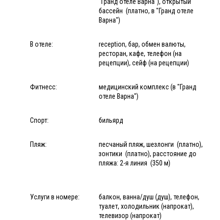
"Гранд отеле Варна"), открытый
бассейн (платно, в "Гранд отеле
Варна")
В отеле:
reception, бар, обмен валюты,
ресторан, кафе, телефон (на
рецепции), сейф (на рецепции)
Фитнесс:
медицинский комплекс (в "Гранд
отеле Варна")
Спорт:
бильярд
Пляж:
песчаный пляж, шезлонги (платно),
зонтики (платно), расстояние до
пляжа: 2-я линия (350 м)
Услуги в номере:
балкон, ванна/душ (душ), телефон,
туалет, холодильник (напрокат),
телевизор (напрокат)