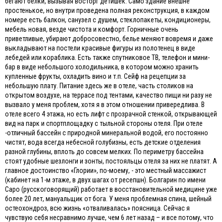
бегают белки, вызывая восторг детишек. Само здание внешне
простенькое, но внутри проведена полная реконструкция, в каждом
номере есть балкон, санузел с душем, стеклопакеты, кондиционеры,
мебель новая, везде чистота и комфорт. Горничные очень
приветливые, убирают добросовестно, белье меняют вовремя и даже
выкладывают на постели красивые фигуры из полотенец в виде
лебедей или кораблика. Есть также спутниковое ТВ, телефон и мини-
бар в виде небольшого холодильника, в котором можно хранить
купленные фрукты, охладить вино и т.п. Сейф на рецепции за
небольшую плату. Питание здесь же в отеле, часть столиков на
открытом воздухе, на террасе под тентами, качество пищи ни разу не
вызвало у меня проблем, хотя я в этом отношении привередлива. В
отеле всего 4 этажа, но есть лифт с прозрачной стенкой, открывающей
вид на парк и спортплощадку с тыльной стороны отеля. При отеле
-отличный бассейн с природной минеральной водой, его постоянно
чистят, вода всегда небесной голубизны, есть детские отделения
разной глубины, вплоть до совсем мелких. По периметру бассейна
стоят удобные шезлонги и зонты, постояльцы отеля за них не платят. А
главное достоинство «Глории», по-моему, - это местный массажист
(кабинет на 1-м этаже, в двух шагах от ресепшн). Болгарин по имени
Саро (русскоговорящий) работает в восстановительной медицине уже
более 20 лет, мануальщик от бога. У меня проблемная спина, шейный
остеохондроз, всю жизнь «отваливалась» поясница. Сейчас я
чувствую себя несравнимо лучше, чем 6 лет назад – и все потому, что