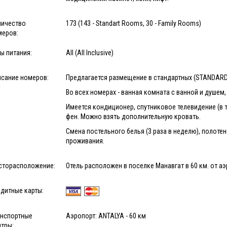
личество
173 (143 - Standart Rooms, 30 - Family Rooms)
меров:
ы питания:
All (All Inclusive)
исание номеров:
Предлагается размещение в стандартных (STANDARD
Во всех номерах - ванная комната с ванной и душем,
Имеется кондиционер, спутниковое телевидение (в т.
фен. Можно взять дополнительную кровать.
Смена постельного белья (3 раза в неделю), полоте
проживания.
сторасположение:
Отель расположен в поселке Манавгат в 60 км. от а
дитные карты:
анспортные
Аэропорт: ANTALYA - 60 км
нтры: