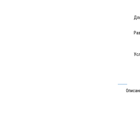
Для
Раз
Усл
Описан