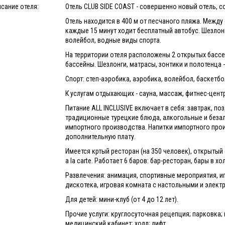
сание отеля:
Отель CLUB SIDE COAST - совершенно новый отель, 
Отель находится в 400 м от песчаного пляжа. Между
каждые 15 минут ходит бесплатный автобус. Шезлонг
волейбол, водные виды спорта.
На территории отеля расположены 2 открытых бассей
бассейны. Шезлонги, матрасы, зонтики и полотенца 
Спорт: степ-аэробика, аэробика, волейбол, баскетбо
К услугам отдыхающих - сауна, массаж, фитнес-цент
Питание ALL INСLUSIVE включает в себя: завтрак, поз
традиционные турецкие блюда, алкогольные и беза
импортного производства. Напитки импортного прои
дополнительную плату.
Имеется кртый ресторан (на 350 человек), открытый 
a la carte. Работает 6 баров: бар-ресторан, бары в х
Развлечения: анимация, спортивные мероприятия, и
дискотека, игровая комната с настольными и элект
Для детей: мини-клуб (от 4 до 12 лет).
Прочие услуги: круглосуточная рецепция; парковка;
медицинский кабинет; холл; лифт.