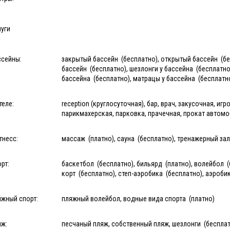
уги
ссейны:
закрытый бассейн (бесплатно), открытый бассейн (бесп
бассейн (бесплатно), шезлонги у бассейна (бесплатно)
бассейна (бесплатно), матрацы у бассейна (бесплатн
теле:
reception (круглосуточная), бар, врач, закусочная, иг
парикмахерская, парковка, прачечная, прокат автомоб
тнесс:
массаж (платно), сауна (бесплатно), тренажерный зал
рт:
баскетбол (бесплатно), бильярд (платно), волейбол (
корт (бесплатно), степ-аэробика (бесплатно), аэроби
яжный спорт:
пляжный волейбол, водные вида спорта (платно)
яж:
песчаный пляж, собственный пляж, шезлонги (бесплат