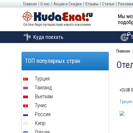
Главная
О нас
Акции и Скидки
Отзывы
Статьи
Реклама
Мы мо
подобр
On-line бюро путешествий нового поколения
Куда поехать
Главная
ТОП популярных стран
Отел
Турция
Таиланд
«CLUB S
Вьетнам
Турция
Тунис
Россия
Кипр
Греция