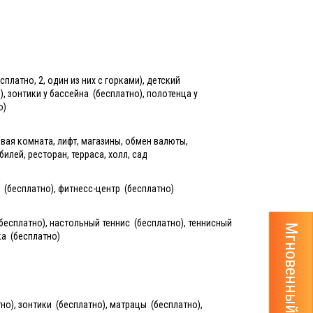
латно, 2, один из них с горками), детский
, зонтики у бассейна (бесплатно), полотенца у
о)
ровая комната, лифт, магазины, обмен валюты,
илей, ресторан, терраса, холл, сад
 (бесплатно), фитнесс-центр (бесплатно)
бесплатно), настольный теннис (бесплатно), теннисный
Мгновенный расчёт тура
ка (бесплатно)
но), зонтики (бесплатно), матрацы (бесплатно),