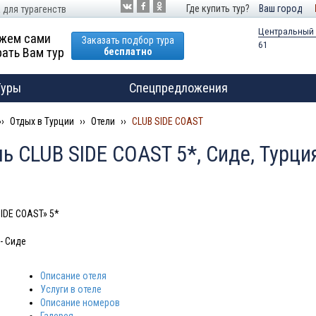
Где купить тур?
Ваш город
 для турагенств
Центральный
жем сами
Заказать подбор тура
61
ать Вам тур
бесплатно
Туры
Спецпредложения
Отдых в Турции
Отели
CLUB SIDE COAST
ь CLUB SIDE COAST 5*, Сиде, Турци
IDE COAST» 5*
- Сиде
Описание отеля
Услуги в отеле
Описание номеров