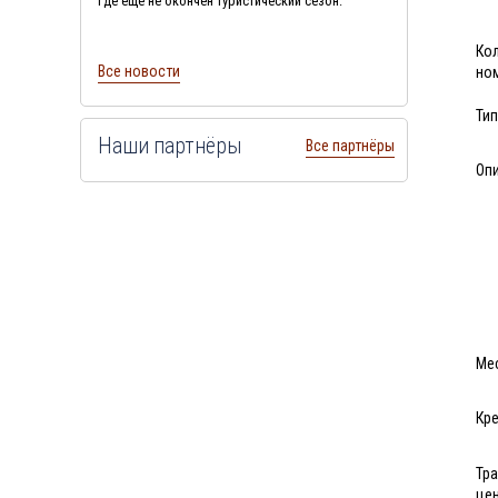
где еще не окончен туристический сезон.
Ко
Все новости
но
Тип
Наши партнёры
Все партнёры
Оп
Ме
Кре
Тр
це