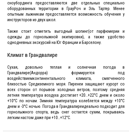
сноубординга предоставляются две отдельных специально
оборудованных территории в ГрауРоч и Эль Тартер. Менее
опытным лыжникам предоставляется возможность обучения у
инструкторов из двух школ.
Также стоит отметить выгодный шопинг(от парфюмерии и
одежды до горнолыжной экипировки), а также удобство
однодневных экскурсий на Юг Франции и Барселону.
Климат в Грандвалире
Сухая, довольно теплая и солнечная погода в
Грандвалире(Андорра) формируется под
воздействиемконтинентального климата, смягченного
близостью Средиземного моря. Пиренеи защищают курорт со
всех сторон от порывов холодных ветров, поэтому средняя
летняя температура воздуха достигает +20…+22°C днем и около
+10°C по ночам. Зимняя температура колеблется между +10°C
днем и -3°C ночью. Погода в Грандвалиреидеально подходит для
горнолыжного спорта, ведь снег остается сухим, покрываясь
легким настом даже при +10…+12°C.