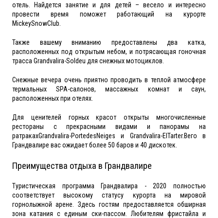
отель. Найдется занятие и для детей – весело и интересно
провести время поможет работающий на курорте
MickeySnowClub.
Также вашему вниманию предоставлены два катка,
расположенных под открытым небом, и потрясающая гоночная
трасса Grandvalira-Soldeu для снежных мотоциклов.
Снежные вечера очень приятно проводить в теплой атмосфере
термальных SPA-салонов, массажных комнат и саун,
расположенных при отелях.
Для ценителей горных красот открыты многочисленные
рестораны с прекрасными видами и панорамы на
ратракахGrandvalira-PortedesNeiges и Grandvalira-ElTarter.Вего в
Грандвалире вас ожидает более 50 баров и 40 дискотек.
Преимущества отдыха в Грандвалире
Туристическая программа Грандвалира - 2020 полностью
соответствует высокому статусу курорта на мировой
горнолыжной арене. Здесь гостям предоставляется обширная
зона катания с единым ски-пассом. Любителям фристайла и