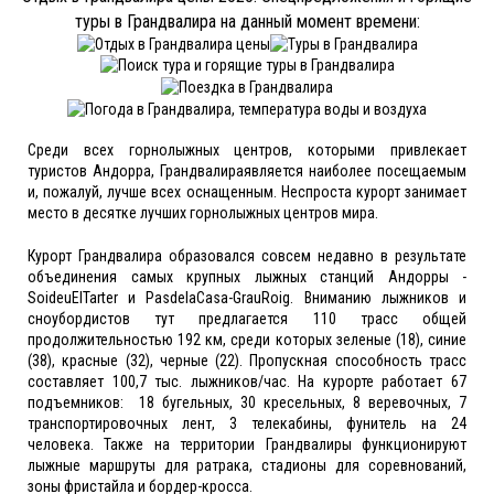
туры в Грандвалира на данный момент времени:
Среди всех горнолыжных центров, которыми привлекает
туристов Андорра, Грандвалираявляется наиболее посещаемым
и, пожалуй, лучше всех оснащенным. Неспроста курорт занимает
место в десятке лучших горнолыжных центров мира.
Курорт Грандвалира образовался совсем недавно в результате
объединения самых крупных лыжных станций Андорры -
SoideuElTarter и PasdelaCasa-GrauRoig. Вниманию лыжников и
сноубордистов тут предлагается 110 трасс общей
продолжительностью 192 км, среди которых зеленые (18), синие
(38), красные (32), черные (22). Пропускная способность трасс
составляет 100,7 тыс. лыжников/час. На курорте работает 67
подъемников: 18 бугельных, 30 кресельных, 8 веревочных, 7
транспортировочных лент, 3 телекабины, фунитель на 24
человека. Также на территории Грандвалиры функционируют
лыжные маршруты для ратрака, стадионы для соревнований,
зоны фристайла и бордер-кросса.