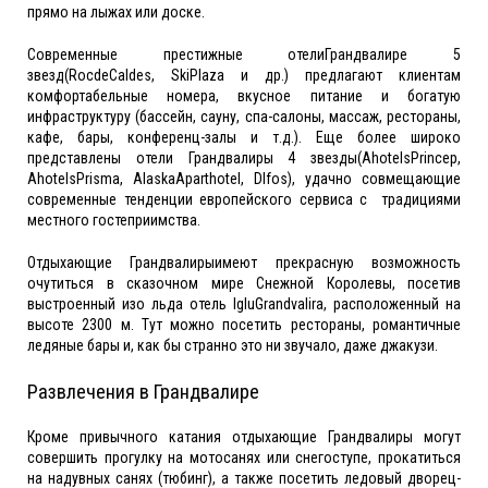
прямо на лыжах или доске.
Современные престижные отелиГрандвалире 5
звезд(RocdeCaldes, SkiPlaza и др.) предлагают клиентам
комфортабельные номера, вкусное питание и богатую
инфраструктуру (бассейн, сауну, спа-салоны, массаж, рестораны,
кафе, бары, конференц-залы и т.д.). Еще более широко
представлены отели Грандвалиры 4 звезды(AhotelsPrincep,
AhotelsPrisma, AlaskaAparthotel, Dlfos), удачно совмещающие
современные тенденции европейского сервиса с традициями
местного гостеприимства.
Отдыхающие Грандвалирыимеют прекрасную возможность
очутиться в сказочном мире Снежной Королевы, посетив
выстроенный изо льда отель IgluGrandvalira, расположенный на
высоте 2300 м. Тут можно посетить рестораны, романтичные
ледяные бары и, как бы странно это ни звучало, даже джакузи.
Развлечения в Грандвалире
Кроме привычного катания отдыхающие Грандвалиры могут
совершить прогулку на мотосанях или снегоступе, прокатиться
на надувных санях (тюбинг), а также посетить ледовый дворец-