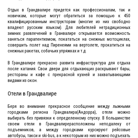
Отдых в Грандвалире придется как профессионалам, так и
новичкам, которые могут обратиться за помощью к 450
квалифицированным инструкторам (многие из них свободно
владеют русским языком). Для любителей нетрадиционных
зимних развлечений в Гранвалире открывается возможность
заняться парапентизмом, покататься на снежных мотоциклах,
совершить полет над Пиренеями на вертолете, прокатиться на
снежных ракетах, собачьих упряжках и т.д.
В Грандвалире прекрасно развита инфраструктура для отдыха
после катания. Свои двери для отдыхающих раскрывают бары,
рестораны и кафе с прекрасной кухней и захватывающими
видами из окон.
Отели в Грандвалире
Беря во внимание прекрасное сообщение между лыжными
городками региона Грандвалира(Андорра), отели можно
выбирать без привязки к определенному спуску. В большинстве
своем отели в Грандвалирерасположены неподалеку от
подъемников, а между городками курсируют рейсовые
автобусы, такси и ski-bus, а к некоторым из них можно подъехать