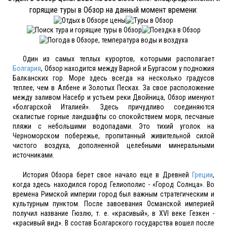
горящие туры в Обзор на данный момент времени:
Один из самых теплых курортов, которыми располагает
Болгария
, Обзор находится между Варной и Бургасом у подножия
Балканских гор. Море здесь всегда на несколько градусов
теплее, чем в Албене и Золотых Песках. За свое расположение
между заливом Насебр и устьем реки Двойница, Обзор именуют
«болгарской Италией». Здесь причудливо соединяются
скалистые горные ландшафты со спокойствием моря, песчаные
пляжи с небольшими водопадами. Это тихий уголок на
Черноморском побережье, пропитанный живительной силой
чистого воздуха, дополненной целебными минеральными
источниками.
История Обзора берет свое начало еще в Древней
Греции
,
когда здесь находился город Гелиополис - «Город Солнца». Во
времена Римской империи город был важным стратегическим и
культурным пунктом. После завоевания Османской империей
получил название Гюзлю, т. е. «красивый», в XVI веке Гезкен -
«красивый вид». В состав Болгарского государства вошел после