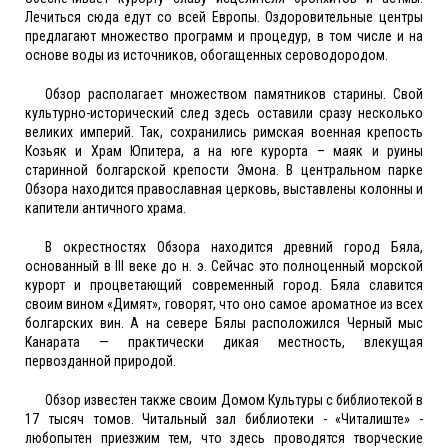
Лечиться сюда едут со всей Европы. Оздоровительные центры
предлагают множество программ и процедур, в том числе и на
основе воды из источников, обогащенных сероводородом.
Обзор располагает множеством памятников старины. Свой
культурно-исторический след здесь оставили сразу несколько
великих империй. Так, сохранились римская военная крепость
Козьяк и Храм Юпитера, а на юге курорта – маяк и руины
старинной болгарской крепости Эмона. В центральном парке
Обзора находится православная церковь, выставлены колонны и
капители античного храма.
В окрестностях Обзора находится древний город Бяла,
основанный в III веке до н. э. Сейчас это полноценный морской
курорт и процветающий современный город. Бяла славится
своим вином «Димят», говорят, что оно самое ароматное из всех
болгарских вин. А на севере Бялы расположился Черный мыс
Канарата — практически дикая местность, влекущая
первозданной природой.
Обзор известен также своим Домом Культуры с библиотекой в
17 тысяч томов. Читальный зал библиотеки - «Читалиште» -
любопытен приезжим тем, что здесь проводятся творческие