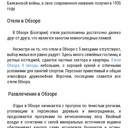
Балканской войны, а свое современное название получил в 1935
году.
Отели в Обзоре
В Обзоре (Болгария) отели расположены достаточно далеко
друг от друга, что является залогом немноголюдных пляжей.
Несмотря на то, что отели в Обзоре с 5 звездами отсутствуют,
выбор жилья все равно радует. Здесь много семейных гостиниц и
уютных коттеджей, сдаются частные сектора и квартиры.
Отели
Обзора 4 звезды
небольшие, с хорошей кухней и отличными
условиями для занятий спортом. Персонал приветливый и общая
атмосфера дружелюбная. Впрочем, последним славятся все
отели Обзора.
Развлечения в Обзоре
Отдых в Обзоре начинается с прогулок по тенистым улочкам,
утопающим в персиковых деревьях и виноградниках, и
продолжается прогулками по вечнозеленому лесу. Хвойный
воздух в сочетании с силой минеральных источников издавна
обеспечивает курорту славу исцелителя бронхитов и астмы.