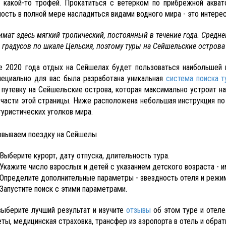
 какой-то трофей. Прокатиться с ветерком по прибрежной акват
ость в полной мере насладиться видами водного мира - это интерес
имат здесь мягкий тропический, постоянный в течение года. Средне
0 градусов по шкале Цельсия, поэтому туры на Сейшельские острова
е 2020 года отдых на Сейшелах будет пользоваться наибольшей 
пециально для вас была разработана уникальная
система поиска т
 путевку на Сейшельские острова, которая максимально устроит н
 части этой страницы. Ниже расположена небольшая инструкция по
туристических уголков мира.
овываем поездку на Сейшелы
 Выберите курорт, дату отпуска, длительность тура.
 Укажите число взрослых и детей с указанием детского возраста - и
 Определите дополнительные параметры - звездность отеля и режим
 Запустите поиск с этими параметрами.
выберите лучший результат и изучите
отзывы
об этом туре и отеле
ты, медицинская страховка, трансфер из аэропорта в отель и обрат