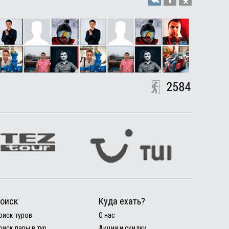
оиск
Куда ехать?
оиск туров
О нас
оиск пары в тур
Акции и скидки