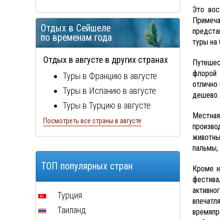
Это вос
Примеча
Отдых в Сейшеле
предста
по временам года
туры на
Отдых в августе в других странах
Путешес
флорой 
Туры в Францию в августе
отлично 
Туры в Испанию в августе
дешево.
Туры в Турцию в августе
Местная
Туры в Болгарию в августе
Посмотреть все страны в августе
произво
Туры в Португалию в августе
животны
пальмы,
Туры в Италию в августе
Туры в Египет в августе
ТОП популярных стран
Кроме н
Туры в Кипр в августе
фестива
активно
Туры в Швейцарию в августе
Турция
впечатл
Туры в ОАЭ в августе
Таиланд
времяпр