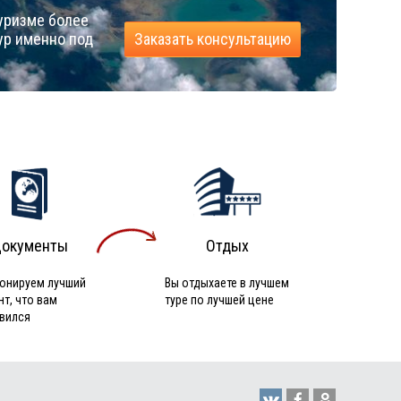
уризме более
ур именно под
Заказать консультацию
окументы
Отдых
онируем лучший
Вы отдыхаете в лучшем
нт, что вам
туре по лучшей цене
вился