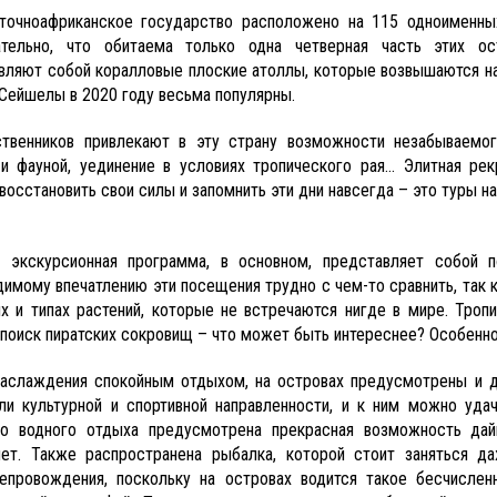
точноафриканское государство расположено на 115 одноименны
тельно, что обитаема только одна четверная часть этих ос
вляют собой коралловые плоские атоллы, которые возвышаются над
 Сейшелы в 2020 году весьма популярны.
твенников привлекают в эту страну возможности незабываемог
и фауной, уединение в условиях тропического рая… Элитная рек
восстановить свои силы и запомнить эти дни навсегда – это туры н
 экскурсионная программа, в основном, представляет собой 
димому впечатлению эти посещения трудно с чем-то сравнить, так к
х и типах растений, которые не встречаются нигде в мире. Троп
 поиск пиратских сокровищ – что может быть интереснее? Особенно
аслаждения спокойным отдыхом, на островах предусмотрены и др
ли культурной и спортивной направленности, и к ним можно уда
го водного отдыха предусмотрена прекрасная возможность дай
яет. Также распространена рыбалка, которой стоит заняться 
епровождения, поскольку на островах водится такое бесчисле