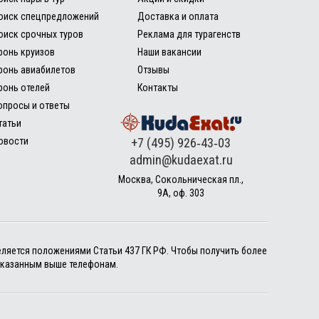
оиск спецпредложений
Доставка и оплата
оиск срочных туров
Реклама для турагенств
ронь круизов
Наши вакансии
ронь авиабилетов
Отзывы
ронь отелей
Контакты
опросы и ответы
татьи
овости
+7 (495) 926‑43‑03
admin@kudaexat.ru
Москва, Сокольническая пл.,
9А, оф. 303
еляется положениями Статьи 437 ГК РФ. Чтобы получить более
указанным выше телефонам.