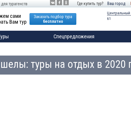
Где купить тур?
Ваш город
 для турагенств
Центральный
жем сами
Заказать подбор тура
61
ать Вам тур
бесплатно
Туры
Спецпредложения
шелы: туры на отдых в 2020 