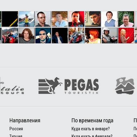
Направления
По временам года
П
Россия
Куда ехать в январе?
П
Турция
Куда ехать в феврале?
П