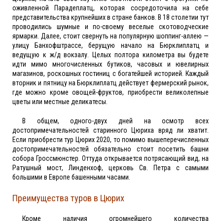
оживленной Парадеплатц, которая сосредоточила на себе
представительства крупнейших в стране банков. В 18 столетии тут
проводились шумные и по-своему веселые скотоводческие
ярмарки. Далее, стоит свернуть на популярную шоппинг-аллею —
улицу Банхофштрассе, берущую начало на Бюрклиплатц и
ведущую к ж/д вокзалу. Целых полтора километра вы будете
идти мимо многочисленных бутиков, часовых и ювелирных
магазинов, роскошных гостиниц с богатейшей историей. Каждый
вторник и пятницу на Бюрклиплатц действует фермерский рынок,
где можно кроме овощей-фруктов, приобрести великолепные
цветы или местные деликатесы.
В общем, одного-двух дней на осмотр всех
достопримечательностей старинного Цюриха вряд ли хватит.
Если приобрести тур Цюрих 2020, то помимо вышеперечисленных
достопримечательностей обязательно стоит посетить башни
собора Гроссмюнстер. Оттуда открывается потрясающий вид, на
Ратушный мост, Линденхоф, церковь Св. Петра с самыми
большими в Европе башенными часами.
Преимущества туров в Цюрих
Кроме наличия огромнейшего количества