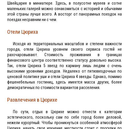
Швейцария в миниатюре. Здесь, в полусотне музеев и сотне
маленьких галерей можно ознакомиться с историей и обычаями
этой страны лучше всего. А восторг от панорамных поездок на
поездах несравним ни с чем.
Отели Цюриха
Исходя из территориальных масштабов и степени важности
города, отели Цюриха уровнем своего сервиса гостей не
разочаровывают. Стоимость проживания в границах
финансового центра соответственно статусу довольно высока.
Так, отели Цюриха 5 звезд по карману лишь людям с очень
высокими уровнями доходов. Недалеко от пятизвездочных по
ценовой политике уши и отели Цюриха 4 звезды. Однако, помимо
фешенебельных гостиниц, здесь имеется масса других, более
демократичных по стоимости вариантов расселения.
Развлечения в Цюрихе
По сути, отдых в Цюрихе можно отнести к категории
эстетического, поскольку сам по себе город более деловой,
нежели курортный. Чтобы проникнуться особенной атмосферой
Цюриха, начать свое изучение местности стоит с прогулки по