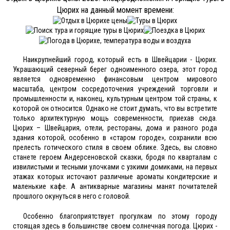
Цюрих на данный момент времени:
Наикрупнейший город, который есть в Швейцарии - Цюрих.
Украшающий северный берег одноименного озера, этот город
является одновременно финансовым центром мирового
масштаба, центром сосредоточения учреждений торговли и
промышленности и, наконец, культурным центром той страны, к
которой он относится. Однако не стоит думать, что вы встретите
только архитектурную мощь современности, приехав сюда.
Цюрих – Швейцария, отели, рестораны, дома и разного рода
здания которой, особенно в «старом городе», сохранили всю
прелесть готического стиля в своем облике. Здесь, вы словно
станете героем Андерсеновской сказки, бродя по кварталам с
извилистыми и тесными улочками с узкими домиками, на первых
этажах которых источают различные ароматы кондитерские и
маленькие кафе. А антикварные магазины манят почитателей
прошлого окунуться в него с головой.
Особенно благоприятствует прогулкам по этому городу
стоящая здесь в большинстве своем солнечная погода. Цюрих -