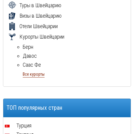
Туры в Швейцарию
Визы в Швейцарию
Отели Швейцарии
Курорты Швейцарии
Берн
Давос
Саас Фе
Санкт-Мориц
Все курорты
Церматт
Цюрих
Энгельберг
ТОП популярных стран
Турция