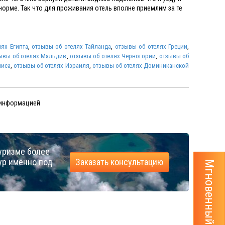
норме. Так что для проживания отель вполне приемлим за те
ях Египта
,
отзывы об отелях Тайланда
,
отзывы об отелях Греции
,
ывы об отелях Мальдив
,
отзывы об отелях Черногории
,
отзывы об
ниса
,
отзывы об отелях Израиля
,
отзывы об отелях Доминиканской
 информацией
уризме более
ур именно под
Заказать консультацию
Мгновенный расчёт тура