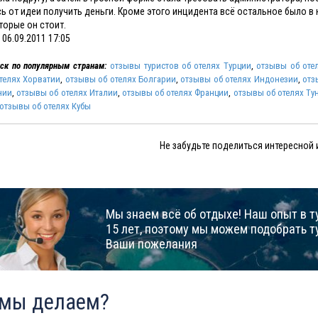
ь от идеи получить деньги. Кроме этого инцидента всё остальное было в 
торые он стоит.
06.09.2011 17:05
ск по популярным странам:
отзывы туристов об отелях Турции
,
отзывы об отел
телях Хорватии
,
отзывы об отелях Болгарии
,
отзывы об отелях Индонезии
,
отз
нии
,
отзывы об отелях Италии
,
отзывы об отелях Франции
,
отзывы об отелях Ту
отзывы об отелях Кубы
Не забудьте поделиться интересной
Мы знаем всё об отдыхе! Наш опыт в т
15 лет, поэтому мы можем подобрать т
Ваши пожелания
 мы делаем?