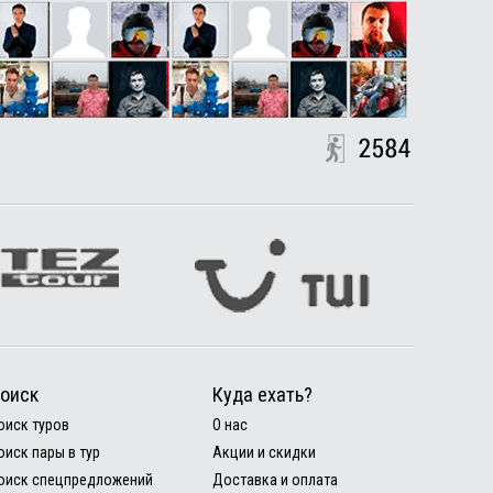
оиск
Куда ехать?
оиск туров
О нас
оиск пары в тур
Акции и скидки
оиск спецпредложений
Доставка и оплата