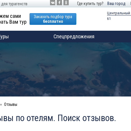
Где купить тур?
Ваш город
 для турагенств
Центральный
жем сами
Заказать подбор тура
61
ать Вам тур
бесплатно
Туры
Спецпредложения
Отзывы
ывы по отелям. Поиск отзывов.