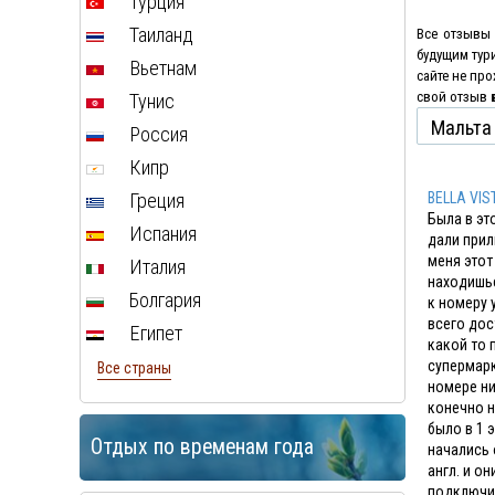
Турция
Таиланд
Все отзывы 
будущим тур
Вьетнам
сайте не пр
свой отзыв
Тунис
Россия
Кипр
Греция
BELLA VIS
Была в эт
Испания
дали прил
меня этот
Италия
находишьс
Болгария
к номеру 
всего дос
Египет
какой то 
супермарк
Все страны
номере ни
конечно н
было в 1 
Отдых по временам года
начались 
англ. и о
подключил