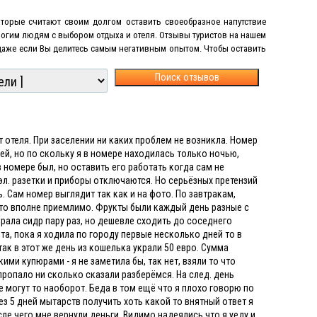
торые считают своим долгом оставить своеобразное напутствие
многим людям с выбором отдыха и отеля. Отзывы туристов на нашем
 даже если Вы делитесь самым негативным опытом
.
Чтобы оставить
Поиск отзывов
 отеля. При заселении ни каких проблем не возникла. Номер
дей, но по скольку я в номере находилась только ночью,
 номере был, но оставить его работать когда сам не
 эл. разетки и приборы отключаются. Но серьёзных претензий
. Сам номер выглядит так как и на фото. По завтракам,
х то вполне приемлимо. Фрукты были каждый день разные с
брала сидр пару раз, но дешевле сходить до соседнего
та, пока я ходила по городу первые несколько дней то в
так в этот же день из кошелька украли 50 евро. Сумма
ми купюрами - я не заметила бы, так нет, взяли то что
 пропало ни сколько сказали разберёмся. На след. день
не могут то наоборот. Беда в том ещё что я плохо говорю по
ез 5 дней мытарств получить хоть какой то внятный ответ я
ле чего мне вернули деньги. Видимо надеялись что я уеду и