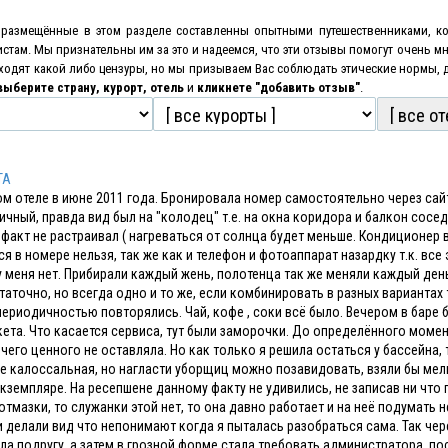
размещённые в этом разделе составленны опытными путешественниками, ко
истам. Мы признательны им за это и надеемся, что эти отзывы помогут очень 
оходят какой либо цензуры, но мы призываем Вас соблюдать этические нормы,
выберите страну, курорт, отель
и
кликнете "добавить отзыв"
.
TA
ом отеле в июне 2011 года. Бронировала номер самостоятельно через сайт
ичный, правда вид был на "колодец" т.е. на окна коридора и балкон сосе
 факт не растраивал ( нагреваться от солнца будет меньше. Кондиционер в
я в номере нельзя, так же как и телефон и фотоаппарат назардку т.к. все
у меня нет. Прибирали каждый жень, полотенца так же меняли каждый день
таточно, но всегда одно и то же, если комбинировать в разных варианта
периодичностью повторялись. Чай, кофе , соки всё было. Вечером в баре 
ета. Что касается сервиса, тут были заморочки. До определённого момен
чего ценного не оставляла. Но как только я решила остаться у бассейна, 
е калоссальная, но нагласти уборщиц можно позавидовать, взяли бы мелки
экземпляре. На ресепшене данному факту не удивились, не записав ни что
отмазки, то служанки этой нет, то она давно работает и на неё подумать 
ни делали вид что непонимают когда я пыталась разобраться сама. Так чер
а подругу, а затем в грозной форме стала требовать администратора, пос