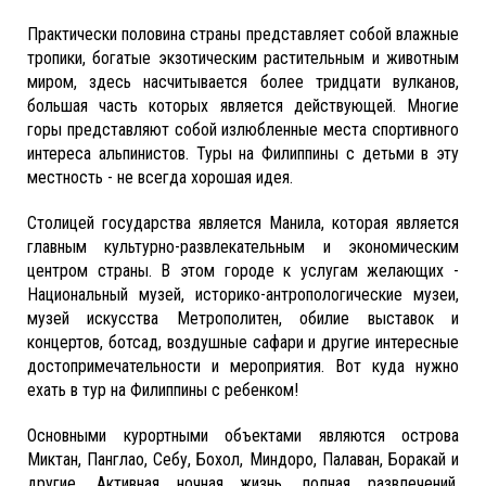
Практически половина страны представляет собой влажные
тропики, богатые экзотическим растительным и животным
миром, здесь насчитывается более тридцати вулканов,
большая часть которых является действующей. Многие
горы представляют собой излюбленные места спортивного
интереса альпинистов. Туры на Филиппины с детьми в эту
местность - не всегда хорошая идея.
Столицей государства является Манила, которая является
главным культурно-развлекательным и экономическим
центром страны. В этом городе к услугам желающих -
Национальный музей, историко-антропологические музеи,
музей искусства Метрополитен, обилие выставок и
концертов, ботсад, воздушные сафари и другие интересные
достопримечательности и мероприятия. Вот куда нужно
ехать в тур на Филиппины с ребенком!
Основными курортными объектами являются острова
Миктан, Панглао, Себу, Бохол, Миндоро, Палаван, Боракай и
другие. Активная ночная жизнь, полная развлечений,