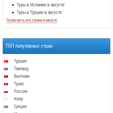
Туры в Испанию в августе
Туры в Турцию в августе
Туры в Болгарию в августе
Посмотреть все страны в августе
Туры в Португалию в августе
Туры в Италию в августе
Туры в Египет в августе
ТОП популярных стран
Туры в Кипр в августе
Туры в Швейцарию в августе
Турция
Туры в ОАЭ в августе
Таиланд
Туры в Мальту в августе
Вьетнам
Туры в Таиланд в августе
Тунис
Туры в Индонезию в августе
Россия
Туры в Хорватию в августе
Кипр
Туры в Чехию в августе
Греция
Туры в Финляндию в августе