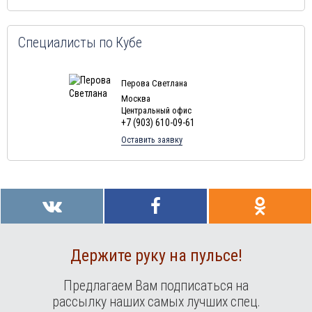
Туры в
Шри-Ланка
в августе
Туры в Норвегию в августе
Специалисты по Кубе
Туры в Россию в августе
Туры в Мексику в августе
Перова Светлана
Москва
Туры в
Доминиканская Республика
в августе
Центральный офис
+7 (903) 610-09-61
Туры в Грецию в августе
Оставить заявку
Туры в Мальдивы в августе
Туры в Маврикий в августе
Держите руку на пульсе!
Предлагаем Вам подписаться на
рассылку наших самых лучших спец.