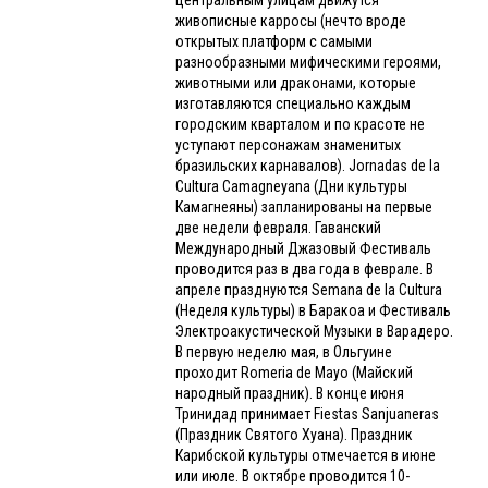
живописные карросы (нечто вроде
открытых платформ с самыми
разнообразными мифическими героями,
животными или драконами, которые
изготавляются специально каждым
городским кварталом и по красоте не
уступают персонажам знаменитых
бразильских карнавалов). Jornadas de la
Cultura Camagneyana (Дни культуры
Камагнеяны) запланированы на первые
две недели февраля. Гаванский
Международный Джазовый Фестиваль
проводится раз в два года в феврале. В
апреле празднуются Semana de la Cultura
(Неделя культуры) в Баракоа и Фестиваль
Электроакустической Музыки в Варадеро.
В первую неделю мая, в Ольгуине
проходит Romeria de Mayo (Майский
народный праздник). В конце июня
Тринидад принимает Fiestas Sanjuaneras
(Праздник Святого Хуана). Праздник
Карибской культуры отмечается в июне
или июле. В октябре проводится 10-