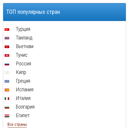
Отдых в Кубе в июле
Туры в Египет в августе
ТОП популярных стран
Туры в Кипр в августе
Туры в Швейцарию в августе
Турция
Туры в ОАЭ в августе
Таиланд
Туры в Мальту в августе
Вьетнам
Туры в Таиланд в августе
Тунис
Туры в Индонезию в августе
Россия
Туры в Хорватию в августе
Кипр
Туры в Чехию в августе
Греция
Туры в Финляндию в августе
Испания
Туры в Черногорию в августе
Италия
Туры в Израиля в августе
Болгария
Туры в Индию в августе
Египет
Туры в Марокко в августе
Все страны
Туры в Тунис в августе