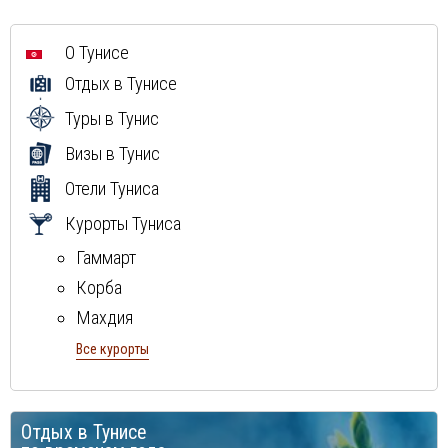
О Тунисе
Отдых в Тунисе
Туры в Тунис
Визы в Тунис
Отели Туниса
Курорты Туниса
Гаммарт
Корба
Махдия
Монастир
Все курорты
Набель
остров Джерба
Отдых в Тунисе
Сусс