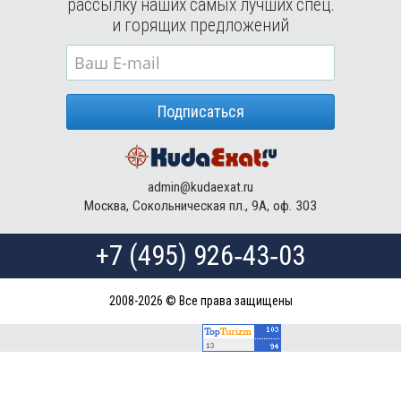
рассылку наших самых лучших спец.
Туры в Мексику в августе
и горящих предложений
Туры в Кубу в августе
Туры в
Доминиканская Республика
в августе
Туры в Грецию в августе
Подписаться
Туры в Мальдивы в августе
Туры в Маврикий в августе
admin@kudaexat.ru
Москва, Сокольническая пл., 9А, оф. 303
+7 (495) 926‑43‑03
2008-2026 © Все права защищены