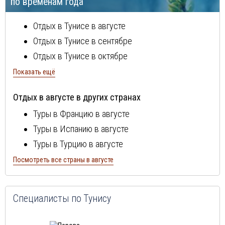
по временам года
Хаммамет
Отдых в Тунисе в августе
Отдых в Тунисе в сентябре
Отдых в Тунисе в октябре
Отдых в Тунисе в ноябре
Показать ещё
Отдых в Тунисе в декабре
Отдых в августе в других странах
Отдых в Тунисе в январе
Туры в Францию в августе
Отдых в Тунисе в феврале
Туры в Испанию в августе
Отдых в Тунисе в марте
Туры в Турцию в августе
Отдых в Тунисе в апреле
Туры в Болгарию в августе
Посмотреть все страны в августе
Отдых в Тунисе в мае
Туры в Португалию в августе
Отдых в Тунисе в июне
Туры в Италию в августе
Отдых в Тунисе в июле
Специалисты по Тунису
Туры в Египет в августе
Туры в Кипр в августе