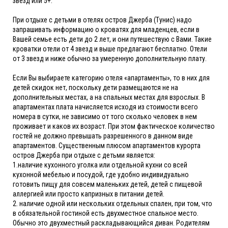
звезд или 5+.
При отдыхе с детьми в отелях остров Джерба (Тунис) надо
запрашивать информацию о кроватях для младенцев, если в
Вашей семье есть дети до 2 лет, и они путешествую с Вами. Такие
кроватки отели от 4 звезд и выше предлагают бесплатно. Отели
от 3 звезд и ниже обычно за умеренную дополнительную плату.
Если Вы выбираете категорию отеля «апартаменты», то в них для
детей скидок нет, поскольку дети размещаются не на
дополнительных местах, а на спальных местах для взрослых. В
апартаментах плата начисляется исходя из стоимости всего
номера в сутки, не зависимо от того сколько человек в нем
проживает и каков их возраст. При этом фактическое количество
гостей не должно превышать разрешенного в данном виде
апартаментов. Существенным плюсом апартаментов курорта
остров Джерба при отдыхе с детьми является:
1.наличие кухонного уголка или отдельной кухни со всей
кухонной мебелью и посудой, где удобно индивидуально
готовить пищу для совсем маленьких детей, детей с пищевой
аллергией или просто капризных в питании детей.
2. наличие одной или нескольких отдельных спален, при том, что
в обязательной гостиной есть двухместное спальное место.
Обычно это двухместный раскладывающийся диван. Родителям