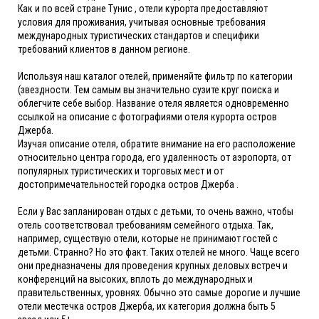
Как и по всей стране Тунис , отели курорта предоставляют
условия для проживания, учитывая основные требования
международных туристических стандартов и специфики
требований клиентов в данном регионе.
Используя наш каталог отелей, применяйте фильтр по категории
(звездности. Тем самым вы значительно сузите круг поиска и
облегчите себе выбор. Название отеля является одновременно
ссылкой на описание с фотографиями отеля курорта остров
Джерба.
Изучая описание отеля, обратите внимание на его расположение
относительно центра города, его удаленность от аэропорта, от
популярных туристических и торговых мест и от
достопримечательностей городка остров Джерба .
Если у Вас запланирован отдых с детьми, то очень важно, чтобы
отель соответствовал требованиям семейного отдыха. Так,
например, существую отели, которые не принимают гостей с
детьми. Странно? Но это факт. Таких отелей не много. Чаще всего
они предназначены для проведения крупных деловых встреч и
конференций на высоких, вплоть до международных и
правительственных, уровнях. Обычно это самые дорогие и лучшие
отели местечка остров Джерба, их категория должна быть 5